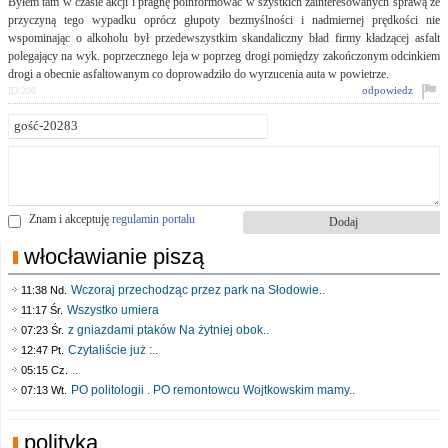
Byłem tam w czasie akcji i pragnę poinformować w szystkich zainteresowanych sprawą że
przyczyną tego wypadku oprócz głupoty bezmyślności i nadmiernej prędkości nie
wspominając o alkoholu był przedewszystkim skandaliczny bład firmy kładzącej asfalt
polegający na wyk. poprzecznego leja w poprzeg drogi pomiędzy zakończonym odcinkiem
drogi a obecnie asfaltowanym co doprowadziło do wyrzucenia auta w powietrze.
odpowiedz
ID:200
Znam i akceptuję
regulamin portalu
włocławianie piszą
Wczoraj przechodząc przez park na Słodowie..
11:38 Nd.
Wszystko umiera
11:17 Śr.
z gniazdami ptaków Na żytniej obok..
07:23 Śr.
Czytaliście już :..
12:47 Pt.
..
05:15 Cz.
PO politologii . PO remontowcu Wojtkowskim mamy..
07:13 Wt.
polityka