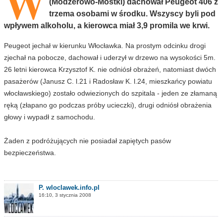
W
(Modzerowo-Mostki) dachował Peugeot 406 z
trzema osobami w środku. Wszyscy byli pod
wpływem alkoholu, a kierowca miał 3,9 promila we krwi.
Peugeot jechał w kierunku Włocławka. Na prostym odcinku drogi
zjechał na pobocze, dachował i uderzył w drzewo na wysokości 5m.
26 letni kierowca Krzysztof K. nie odniósł obrażeń, natomiast dwóch
pasażerów (Janusz C. l.21 i Radosław K. l.24, mieszkańcy powiatu
włocławskiego) zostało odwiezionych do szpitala - jeden ze złamaną
ręką (złapano go podczas próby ucieczki), drugi odniósł obrażenia
głowy i wypadł z samochodu.
Żaden z podróżujących nie posiadał zapiętych pasów
bezpieczeństwa.
P. wloclawek.info.pl
16:10, 3 stycznia 2008