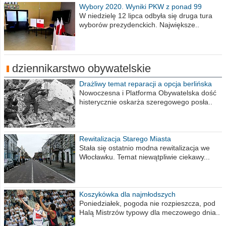
Wybory 2020. Wyniki PKW z ponad 99
procent obwodów
W niedzielę 12 lipca odbyła się druga tura
wyborów prezydenckich. Największe..
dziennikarstwo obywatelskie
Drażliwy temat reparacji a opcja berlińska
Nowoczesna i Platforma Obywatelska dość
histerycznie oskarża szeregowego posła..
Rewitalizacja Starego Miasta
Stała się ostatnio modna rewitalizacja we
Włocławku. Temat niewątpliwie ciekawy...
Koszykówka dla najmłodszych
Poniedziałek, pogoda nie rozpieszcza, pod
Halą Mistrzów typowy dla meczowego dnia..