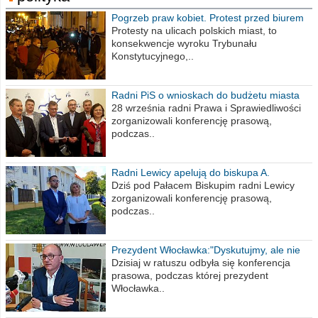
Pogrzeb praw kobiet. Protest przed biurem
poselskim PiS
Protesty na ulicach polskich miast, to
konsekwencje wyroku Trybunału
Konstytucyjnego,..
Radni PiS o wnioskach do budżetu miasta
na 2021 rok
28 września radni Prawa i Sprawiedliwości
zorganizowali konferencję prasową,
podczas..
Radni Lewicy apelują do biskupa A.
Wiesława Meringa
Dziś pod Pałacem Biskupim radni Lewicy
zorganizowali konferencję prasową,
podczas..
Prezydent Włocławka:"Dyskutujmy, ale nie
obrażajmy się”
Dzisiaj w ratuszu odbyła się konferencja
prasowa, podczas której prezydent
Włocławka..