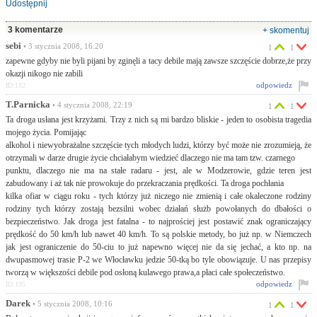
Udostępnij
3 komentarze
+ skomentuj
sebi
• 3 stycznia 2008, 16:20
1
1
zapewne gdyby nie byli pijani by zginęli a tacy debile mają zawsze szczęście dobrze,że przy
okazji nikogo nie zabili
odpowiedz
ID:182
T.Parnicka
• 4 stycznia 2008, 22:19
1
1
Ta droga usłana jest krzyżami. Trzy z nich są mi bardzo bliskie - jeden to osobista tragedia
mojego życia. Pomijając
alkohol i niewyobrażalne szczęście tych młodych ludzi, którzy być może nie zrozumieją, że
otrzymali w darze drugie życie chciałabym wiedzieć dlaczego nie ma tam tzw. czarnego
punktu, dlaczego nie ma na stałe radaru - jest, ale w Modzerowie, gdzie teren jest
zabudowany i aż tak nie prowokuje do przekraczania prędkości. Ta droga pochłania
kilka ofiar w ciągu roku - tych którzy już niczego nie zmienią i całe okaleczone rodziny
rodziny tych którzy zostają bezsilni wobec działań służb powołanych do dbałości o
bezpieczeństwo. Jak droga jest fatalna - to najprościej jest postawić znak ograniczający
prędkość do 50 km/h lub nawet 40 km/h. To są polskie metody, bo już np. w Niemczech
jak jest ograniczenie do 50-ciu to już napewno więcej nie da się jechać, a kto np. na
dwupasmowej trasie P-2 we Włocławku jedzie 50-tką bo tyle obowiązuje. U nas przepisy
tworzą w większości debile pod osłoną kulawego prawa,a płaci całe społeczeństwo.
odpowiedz
ID:195
Darek
• 5 stycznia 2008, 10:16
1
1