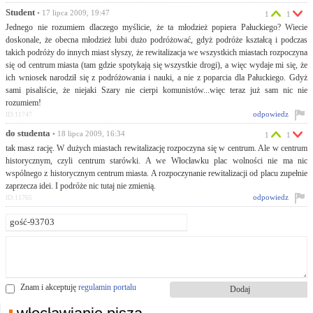
Student
• 17 lipca 2009, 19:47
1
1
Jednego nie rozumiem dlaczego myślicie, że ta młodzież popiera Pałuckiego? Wiecie
doskonale, że obecna młodzież lubi dużo podróżować, gdyż podróże kształcą i podczas
takich podróży do innych miast słyszy, że rewitalizacja we wszystkich miastach rozpoczyna
się od centrum miasta (tam gdzie spotykają się wszystkie drogi), a więc wydaje mi się, że
ich wniosek narodził się z podróżowania i nauki, a nie z poparcia dla Pałuckiego. Gdyż
sami pisaliście, że niejaki Szary nie cierpi komunistów...więc teraz już sam nic nie
rozumiem!
odpowiedz
ID:11747
do studenta
• 18 lipca 2009, 16:34
1
1
tak masz rację. W dużych miastach rewitalizację rozpoczyna się w centrum. Ale w centrum
historycznym, czyli centrum starówki. A we Włocławku plac wolności nie ma nic
wspólnego z historycznym centrum miasta. A rozpoczynanie rewitalizacji od placu zupełnie
zaprzecza idei. I podróże nic tutaj nie zmienią.
odpowiedz
ID:11765
Znam i akceptuję
regulamin portalu