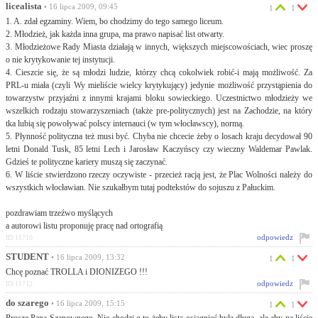
licealista
• 16 lipca 2009, 09:45
1
1
1. A. zdał egzaminy. Wiem, bo chodzimy do tego samego liceum.
2. Młodzież, jak każda inna grupa, ma prawo napisać list otwarty.
3. Młodzieżowe Rady Miasta działają w innych, większych miejscowościach, wiec proszę
o nie krytykowanie tej instytucji.
4. Cieszcie się, że są młodzi ludzie, którzy chcą cokolwiek robić-i mają możliwość. Za
PRL-u miała (czyli Wy mieliście wielcy krytykujący) jedynie możliwość przystąpienia do
towarzystw przyjaźni z innymi krajami bloku sowieckiego. Uczestnictwo młodzieży we
wszelkich rodzaju stowarzyszeniach (także pre-politycznych) jest na Zachodzie, na który
tka lubią się powoływać polscy internauci (w tym włocławscy), normą.
5. Płynność polityczna też musi być. Chyba nie chcecie żeby o losach kraju decydował 90
letni Donald Tusk, 85 letni Lech i Jarosław Kaczyńscy czy wieczny Waldemar Pawlak.
Gdzieś te polityczne kariery muszą się zaczynać.
6. W liście stwierdzono rzeczy oczywiste - przecież racją jest, że Plac Wolności należy do
wszystkich włocławian. Nie szukałbym tutaj podtekstów do sojuszu z Pałuckim.
pozdrawiam trzeźwo myślących
a autorowi listu proponuję pracę nad ortografią
odpowiedz
ID:11710
STUDENT
• 16 lipca 2009, 13:32
1
1
Chcę poznać TROLLA i DIONIZEGO !!!
odpowiedz
ID:11712
do szarego
• 16 lipca 2009, 15:15
1
1