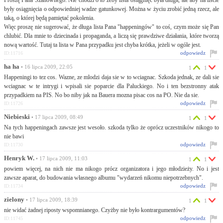
Proszę Pana Szanownego. Nie chodzi o to żeby lista osiągnięć była długa, ale aby na liście
były osiągnięcia o odpowiedniej wadze gatunkowej. Można w życiu zrobić jedną rzecz, ale
taką, o której będą pamiętać pokolenia.
Więc proszę nie sugerować, że długa lista Pana "happeningów" to coś, czym może się Pan
chlubić. Dla mnie to dziecinada i propaganda, a liczą się prawdziwe działania, które tworzą
nową wartość. Tutaj ta lista w Pana przypadku jest chyba krótka, jeżeli w ogóle jest.
odpowiedz
ID:11716
ha ha
• 16 lipca 2009, 22:05
1
1
Happeningi to tez cos. Wazne, ze mlodzi daja sie w to wciagnac. Szkoda jednak, ze dali sie
wciagnac w te intrygi i wpisali sie poparcie dla Paluckiego. No i ten bezstronny atak
przypadkiem na PIS. No bo niby jak na Bauera mozna pisac cos na PO. Nie da sie.
odpowiedz
ID:11726
Niebieski
• 17 lipca 2009, 08:49
1
1
Na tych happeningach zawsze jest wesoło. szkoda tylko że oprócz uczestników nikogo to
nie bawi
odpowiedz
ID:11730
Henryk W.
• 17 lipca 2009, 11:03
1
1
powiem więcej, na nich nie ma nikogo prócz organizatora i jego młodzieży. No i jest
zawsze aparat, do budowania własnego albumu "wydarzeń nikomu niepotrzebnych".
odpowiedz
ID:11734
zielony
• 17 lipca 2009, 18:39
1
1
nie widać żadnej riposty wspomnianego. Czyżby nie było kontrargumentów?
odpowiedz
ID:11745