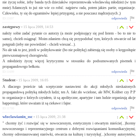
nie życzę sobie, żeby banda tych dzieciaków reprezentowała włocławską młodzież (w tym
mnie) Adamczyk to już nie wie co robić. najpierw rada, potem jakies partie, organizacje.
Człowieku, ty się do egzaminów lepiej prtzygotuj, a nie pouczasz mądrzejszych ;)
odpowiedz
ID:11697
zastępowy
• 15 lipca 2009, 14:53
1
1
należy sobie zadać pytanie co autorzy (a może podpisujący się pod listem - bo to nie to
samo), chcieli osiągnąć. Moim zdaniem chcą się przypodobać tym, których otwarcie od lat
potępiali (żeby nie powiedzieć - chcieli wieszać...).
No ale tak to jest, jeżeli w politykowanie (bo nie politykę) zabierają się osoby o kręgosłupie
pierwszomajowej chorogiewki.
A młodzieży życzę więcej krytycyzmu w stosunku do podsumowanych pisemek i
propagandowego bełkotu.
odpowiedz
ID:11699
Student
• 15 lipca 2009, 16:05
1
1
A dlaczego jesteście tak sceptycznie nastawieni do akcji młodych nieskażonych
propagandową polityką młodych ludzi; ten A. fakt zło wcielone, ale MW, Koliber czy P:P
to organizacje o których czytałem, iż są apolityczne, apartyjne i tam ludzie organizują akcje
happeningi, które uważam iż są ciekawe i fajne.
odpowiedz
ID:11700
wloclawianin_ssc
• 15 lipca 2009, 21:38
1
1
" chcemy żyć i rozwijać się w nowoczesnym, estetycznym i otwartym mieście(...)hcemy
nowoczesnego i reprezentacyjnego centrum z dobrymi rozwiązaniami komunikacyjnymi;
chcemy odrestaurowanej starówki, otwarcia na kulturę i turystykę(...)chcemy autorytetów,