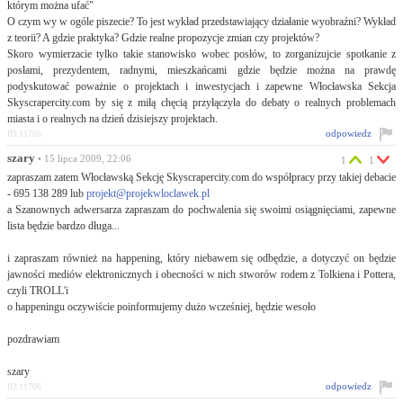
którym można ufać"
O czym wy w ogóle piszecie? To jest wykład przedstawiający działanie wyobraźni? Wykład
z teorii? A gdzie praktyka? Gdzie realne propozycje zmian czy projektów?
Skoro wymierzacie tylko takie stanowisko wobec posłów, to zorganizujcie spotkanie z
posłami, prezydentem, radnymi, mieszkańcami gdzie będzie można na prawdę
podyskutować poważnie o projektach i inwestycjach i zapewne Włocławska Sekcja
Skyscrapercity.com by się z miłą chęcią przyłączyła do debaty o realnych problemach
miasta i o realnych na dzień dzisiejszy projektach.
odpowiedz
ID:11705
szary
• 15 lipca 2009, 22:06
1
1
zapraszam zatem Włocławską Sekcję Skyscrapercity.com do współpracy przy takiej debacie
- 695 138 289 lub
projekt@projekwloclawek.pl
a Szanownych adwersarza zapraszam do pochwalenia się swoimi osiągnięciami, zapewne
lista będzie bardzo długa...
i zapraszam również na happening, który niebawem się odbędzie, a dotyczyć on będzie
jawności mediów elektronicznych i obecności w nich stworów rodem z Tolkiena i Pottera,
czyli TROLL'i
o happeningu oczywiście poinformujemy dużo wcześniej, będzie wesoło
pozdrawiam
szary
odpowiedz
ID:11706