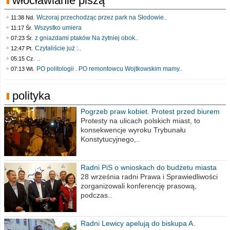
włocławianie piszą
Wczoraj przechodząc przez park na Słodowie..
11:38 Nd.
Wszystko umiera
11:17 Śr.
z gniazdami ptaków Na żytniej obok..
07:23 Śr.
Czytaliście już :..
12:47 Pt.
..
05:15 Cz.
PO politologii . PO remontowcu Wojtkowskim mamy..
07:13 Wt.
polityka
Pogrzeb praw kobiet. Protest przed biurem
poselskim PiS
Protesty na ulicach polskich miast, to
konsekwencje wyroku Trybunału
Konstytucyjnego,..
Radni PiS o wnioskach do budżetu miasta
na 2021 rok
28 września radni Prawa i Sprawiedliwości
zorganizowali konferencję prasową,
podczas..
Radni Lewicy apelują do biskupa A.