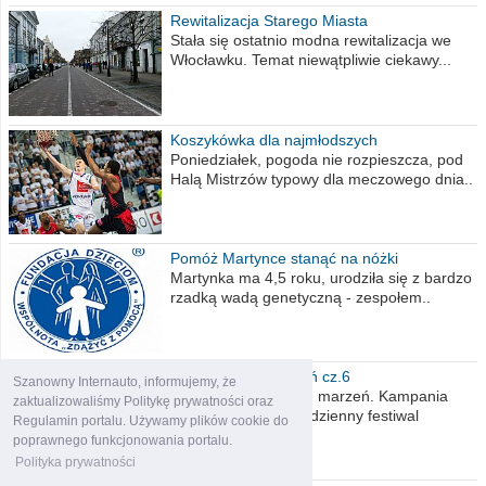
Rewitalizacja Starego Miasta
Stała się ostatnio modna rewitalizacja we
Włocławku. Temat niewątpliwie ciekawy...
Koszykówka dla najmłodszych
Poniedziałek, pogoda nie rozpieszcza, pod
Halą Mistrzów typowy dla meczowego dnia..
Pomóż Martynce stanąć na nóżki
Martynka ma 4,5 roku, urodziła się z bardzo
rzadką wadą genetyczną - zespołem..
Polska moich marzeń cz.6
Szanowny Internauto, informujemy, że
Nadszedł kres moich marzeń. Kampania
zaktualizowaliśmy Politykę prywatności oraz
wyborcza czyli niecodzienny festiwal
Regulamin portalu. Używamy plików cookie do
obietnic,..
poprawnego funkcjonowania portalu.
Polityka prywatności