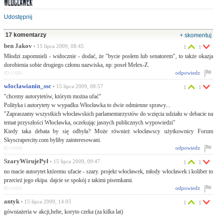
Udostępnij
17 komentarzy
+ skomentuj
ben Jakov
• 15 lipca 2009, 08:45
1
1
Młodzi zapomnieli - widocznie - dodać, że "bycie posłem lub senatorem", to także okazja
dorobienia sobie drugiego członu nazwiska, np: poseł Melex-Z.
odpowiedz
ID:11689
wloclawianin_ssc
• 15 lipca 2009, 08:57
1
1
"chcemy autorytetów, którym można ufać"
Polityka i autorytety w wypadku Włocławka to dwie odmienne sprawy...
"Zapraszamy wszystkich włocławskich parlamentarzystów do wzięcia udziału w debacie na
temat przyszłości Włocławka, oczekując jasnych publicznych wypowiedzi"
Kiedy taka debata by się odbyła? Może również włocławscy użytkownicy Forum
Skyscrapercity.com byliby zainteresowani.
odpowiedz
ID:11690
SzaryWirujePył
• 15 lipca 2009, 09:47
1
1
no macie autorytet któremu ufacie - szary. projekt włocławek, młody włocławek i koliber to
przecież jego ekipa. dajcie se spokój z takimi pisemkami.
odpowiedz
ID:11691
antyk
• 15 lipca 2009, 14:05
1
1
gówniażeria w akcji,hehe, koryto czeka (za kilka lat)