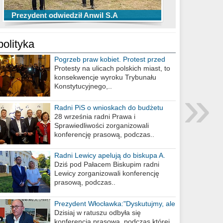
TOP 10 przechwytów Anwilu Włocławek
TOP 5 rzutów Anwilu Włocławek w BCL
Prezydent odwiedził Anwil S.A
w EBL w sezonie 2019/2020
w sezonie 2019/2020
polityka
Pogrzeb praw kobiet. Protest przed
biurem poselskim PiS
Protesty na ulicach polskich miast, to
konsekwencje wyroku Trybunału
»
Konstytucyjnego,..
Radni PiS o wnioskach do budżetu
miasta na 2021 rok
28 września radni Prawa i
Sprawiedliwości zorganizowali
konferencję prasową, podczas..
Radni Lewicy apelują do biskupa A.
Wiesława Meringa
Dziś pod Pałacem Biskupim radni
Lewicy zorganizowali konferencję
prasową, podczas..
Prezydent Włocławka:"Dyskutujmy, ale
nie obrażajmy się”
Dzisiaj w ratuszu odbyła się
konferencja prasowa, podczas której