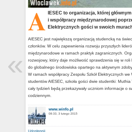
A
IESEC to organizacja, której głównym
i współpracy międzynarodowej poprz
Elektrycznych gości w swoich murach 
AIESEC jest największą organizacją studencką na świe
członków. W celu zapewnienia rozwoju przyszłych lider
«
międzynarodowe w ramach praktyk zagranicznych. Org
rozwojowy, który daje możliwość sprawdzenia się w roli
do globalnego środowiska opartego na aktywnym zdob
W ramach współpracy Zespołu Szkół Elektrycznych we 
studentów AIESEC, szkoła gości dwie studentki: Muthia 
cały tydzień będą przekazywały uczniom informacje o sw
codziennym.
www.winfo.pl
08:33, 3 lutego 2015
Udostępnij