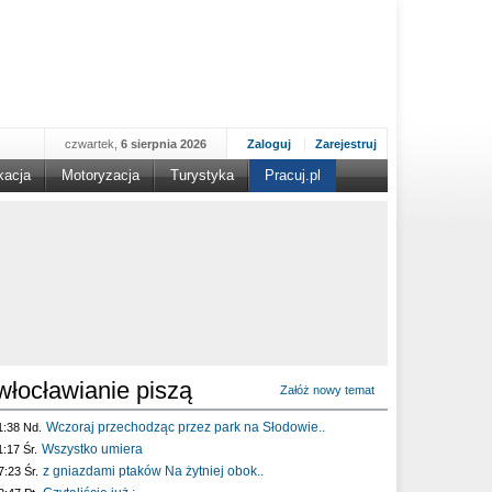
czwartek,
6 sierpnia 2026
Zaloguj
Zarejestruj
kacja
Motoryzacja
Turystyka
Pracuj.pl
włocławianie piszą
Załóż nowy temat
Wczoraj przechodząc przez park na Słodowie..
1:38 Nd.
Wszystko umiera
1:17 Śr.
z gniazdami ptaków Na żytniej obok..
7:23 Śr.