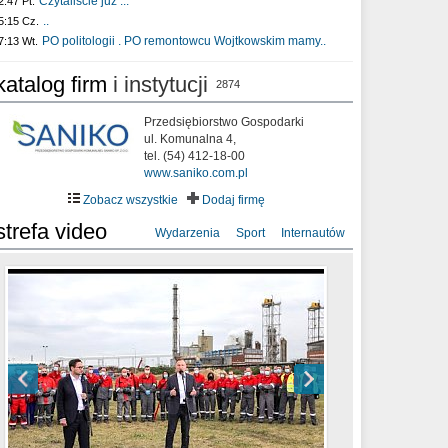
Czytaliście już :..
2:47 Pt.
..
5:15 Cz.
PO politologii . PO remontowcu Wojtkowskim mamy..
7:13 Wt.
katalog firm
i instytucji
2874
Przedsiębiorstwo Gospodarki
ul. Komunalna 4,
tel. (54) 412-18-00
www.saniko.com.pl
Zobacz wszystkie
Dodaj firmę
strefa video
Wydarzenia
Sport
Internautów
sixf33t .Last Year DRONE FOOTAGE
XXIII Sesja Rady Miasta Włocławek VIII
Ni To Ponk - W oczach mamy strach
Włocławek
kadencji w dniu 09.06.2020 r.