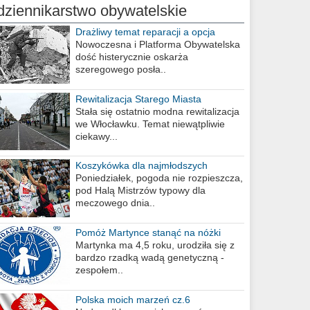
dziennikarstwo obywatelskie
Drażliwy temat reparacji a opcja
berlińska
Nowoczesna i Platforma Obywatelska
dość histerycznie oskarża
szeregowego posła..
Rewitalizacja Starego Miasta
Stała się ostatnio modna rewitalizacja
we Włocławku. Temat niewątpliwie
ciekawy...
Koszykówka dla najmłodszych
Poniedziałek, pogoda nie rozpieszcza,
pod Halą Mistrzów typowy dla
meczowego dnia..
Pomóż Martynce stanąć na nóżki
Martynka ma 4,5 roku, urodziła się z
bardzo rzadką wadą genetyczną -
zespołem..
Polska moich marzeń cz.6