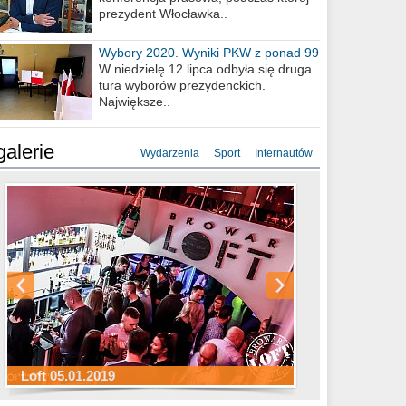
prezydent Włocławka..
Wybory 2020. Wyniki PKW z ponad 99
procent obwodów
W niedzielę 12 lipca odbyła się druga
tura wyborów prezydenckich.
Największe..
galerie
Wydarzenia
Sport
Internautów
Sylwester Hotel Młyn 31.12.2018
Sylwester Miejski 31.12.2018
Sylwester Loft 31.12.2018
Loft 05.01.2019
Sylwester Podgrodzie 31.12.2018
Sylwester Pensjonat Michelin 31.12.2018