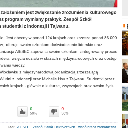
 założeniem jest zwiększanie zrozumienia kulturowego
ez program wymiany praktyk. Zespół Szkół
studentki z Indonezji i Tajwanu.
cie. Jest obecny w ponad 124 krajach oraz zrzesza ponad 86 000
ów, oferuje swoim członkom doświadczenie liderskie oraz
anizacja AIESEC zapewnia swoim członkom zintegrowany proces
 lidera, wzięcia udziału w stażach międzynarodowych oraz dostęp
ywaniu wiedzy.
Włocławku z międzynarodową organizacją zrzeszającą
Wurini z Indonezji oraz Michelle Hsu z Tajwanu. Studentki przez
oich krajach - głównie o kulturze, zwyczajach oraz swoim życiu
0
0
50%
50%
Tagi:
AIESEC
Zespół Szkół Elektrycznych
współpraca zagraniczna