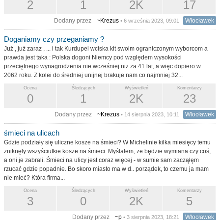
2
1
2K
17
Dodany przez
~Krezus
Włocławek
• 6 września 2023, 09:01
Doganiamy czy przeganiamy ?
Już , już zaraz , ... i tak Kurdupel wciska kit swoim ograniczonym wyborcom a
prawda jest taka : Polska dogoni Niemcy pod względem wysokości
przeciętnego wynagrodzenia nie wcześniej niż za 41 lat, a więc dopiero w
2062 roku. Z kolei do średniej unijnej brakuje nam co najmniej 32...
Ocena
Śledzących
Wyświetleń
Komentarzy
0
1
2K
23
Dodany przez
~Krezus
Włocławek
• 14 sierpnia 2023, 10:11
śmieci na ulicach
Gdzie podziały się uliczne kosze na śmieci? W Michelinie kilka miesięcy temu
zniknęły wszyściutkie kosze na śmieci. Myślałem, że będzie wymiana czy coś,
a oni je zabrali. Śmieci na ulicy jest coraz więcej - w sumie sam zacząłęm
rzucać gdzie popadnie. Bo skoro miasto ma w d.. porządek, to czemu ja mam
nie mieć? Która firma...
Ocena
Śledzących
Wyświetleń
Komentarzy
3
0
2K
5
Dodany przez
~p
Włocławek
• 3 sierpnia 2023, 18:21