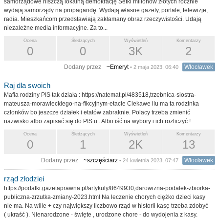
samorządowe niszczą lokalną demokrację Setki milionów złotych rocznie
wydają samorządy na propagandę. Wydają własne gazety, portale, telewizje,
radia. Mieszkańcom przedstawiają zakłamany obraz rzeczywistości. Udają
niezależne media informacyjne. Za to...
Ocena
Śledzących
Wyświetleń
Komentarzy
0
0
3K
2
Dodany przez
~Emeryt
Włocławek
• 2 maja 2023, 06:40
Raj dla swoich
Mafia rodziny PIS tak działa : https://natemat.pl/483518,trzebnica-siostra-
mateusza-morawieckiego-na-fikcyjnym-etacie Ciekawe ilu ma ta rodzinka
członków bo jeszcze działek i etatów zabraknie. Polacy trzeba zmienić
nazwisko albo zapisać się do PIS u . Albo iść na wybory i ich rozliczyć !
Ocena
Śledzących
Wyświetleń
Komentarzy
0
1
2K
13
Dodany przez
~szczęściarz
Włocławek
• 24 kwietnia 2023, 07:47
rząd złodziei
https://podatki.gazetaprawna.pl/artykuly/8649930,darowizna-podatek-zbiorka-
publiczna-zrzutka-zmiany-2023.html Na leczenie chorych ciężko dzieci kasy
nie ma. Na wille + czy największy liczbowo rząd w historii kasę trzeba zdobyć
( ukraść ). Nienarodzone - święte , urodzone chore - do wydojenia z kasy.