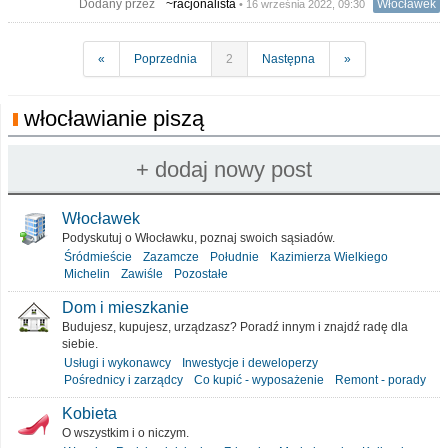
Dodany przez
~racjonalista
Włocławek
• 16 września 2022, 09:30
«
Poprzednia
2
Następna
»
włocławianie piszą
Włocławek
Podyskutuj o Włocławku, poznaj swoich sąsiadów.
Śródmieście
Zazamcze
Południe
Kazimierza Wielkiego
Michelin
Zawiśle
Pozostałe
Dom i mieszkanie
Budujesz, kupujesz, urządzasz? Poradź innym i znajdź radę dla
siebie.
Usługi i wykonawcy
Inwestycje i deweloperzy
Pośrednicy i zarządcy
Co kupić - wyposażenie
Remont - porady
Kobieta
O wszystkim i o niczym.