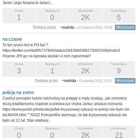
Jarek i jego ferajna to święci...
Ocena
Śledzących
Wyświetleń
Komentarzy
1
0
2K
5
Dodany przez
~realista
Włocławek
• 22 kwietnia 2023, 10:08
na czasie
To tyn rycerz też w PO był ?
https://twitter.com/tad95737840/status/1643884366270005249/photo/1
Pewnie JPII go na tajniaka wysłał i o nim zapomniał?
Ocena
Śledzących
Wyświetleń
Komentarzy
3
1
2K
9
Dodany przez
~realista
Włocławek
• 6 kwietnia 2023, 14:37
policja na zomo
Z policji porządni ludzie odchodzą na potęgę a męty zostają , jak zomowcy
służą totalitarnemu rządowi a połowa już chyba Jarka i pisdusi ochrania.
https://www.pulshr.pl/rekrutacja/tak-kryzysowej-sytuacji-w-policji-nie-bylo-od-
lat,96409.html '''' NSZZ Policjantów alarmuje, że tak kryzysowej sytuacji nie
było od 12 lat. Stan etatowy...
Ocena
Śledzących
Wyświetleń
Komentarzy
0
0
2K
21