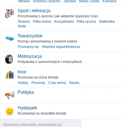
Wesele
Rodzina i dziecko
Zdrowie
Moda i uroda
Kulinaria
Sport i rekreacja
Porozmawiaj o sporcie i jak aktywnie spędzasz czas.
Rowery
Piłka nożna
Koszykówka
Piłka ręczna
Siatkówka
Rolki
Towarzyskie
Poznaj i porozmawiaj z nowymi ludźmi.
Poznajmy się
Wspólny wyjazd/impreza
Motoryzacja
Podyskutuj o samochodach i motocyklach.
Inne
Rozmowy na różne tematy
Hobby
Prezenty
Czas wolny
Nauka
Polityka
Hydepark
Rozmawiaj na wszystkie tematy
O portalu
Szanowny Internauto, informujemy, że