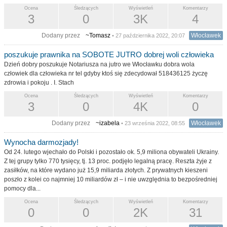
Ocena
Śledzących
Wyświetleń
Komentarzy
3
0
3K
4
Dodany przez
~Tomasz
Włocławek
• 27 października 2022, 20:07
poszukuje prawnika na SOBOTE JUTRO dobrej woli człowieka
Dzień dobry poszukuje Notariusza na jutro we Włocławku dobra wola
człowiek dla człowieka nr tel gdyby ktoś się zdecydował 518436125 życzę
zdrowia i pokoju . I. Stach
Ocena
Śledzących
Wyświetleń
Komentarzy
3
0
4K
0
Dodany przez
~izabela
Włocławek
• 23 września 2022, 08:55
Wynocha darmozjady!
Od 24. lutego wjechało do Polski i pozostało ok. 5,9 miliona obywateli Ukrainy.
Z tej grupy tylko 770 tysięcy, tj. 13 proc. podjęło legalną pracę. Reszta żyje z
zasiłków, na które wydano już 15,9 miliarda złotych. Z prywatnych kieszeni
poszło z kolei co najmniej 10 miliardów zł – i nie uwzględnia to bezpośredniej
pomocy dla...
Ocena
Śledzących
Wyświetleń
Komentarzy
0
0
2K
31