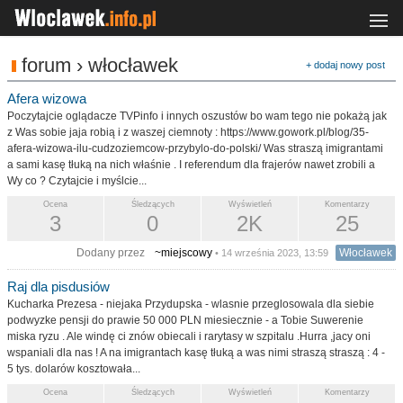
forum › włocławek
+ dodaj nowy post
Afera wizowa
Poczytajcie oglądacze TVPinfo i innych oszustów bo wam tego nie pokażą jak
z Was sobie jaja robią i z waszej ciemnoty : https://www.gowork.pl/blog/35-
afera-wizowa-ilu-cudzoziemcow-przybylo-do-polski/ Was straszą imigrantami
a sami kasę tłuką na nich właśnie . I referendum dla frajerów nawet zrobili a
Wy co ? Czytajcie i myślcie...
Ocena
Śledzących
Wyświetleń
Komentarzy
3
0
2K
25
Dodany przez
~miejscowy
Włocławek
• 14 września 2023, 13:59
Raj dla pisdusiów
Kucharka Prezesa - niejaka Przydupska - wlasnie przeglosowala dla siebie
podwyzke pensji do prawie 50 000 PLN miesiecznie - a Tobie Suwerenie
miska ryzu . Ale windę ci znów obiecali i rarytasy w szpitalu .Hurra ,jacy oni
wspaniali dla nas ! A na imigrantach kasę tłuką a was nimi straszą straszą : 4 -
5 tys. dolarów kosztowała...
Ocena
Śledzących
Wyświetleń
Komentarzy