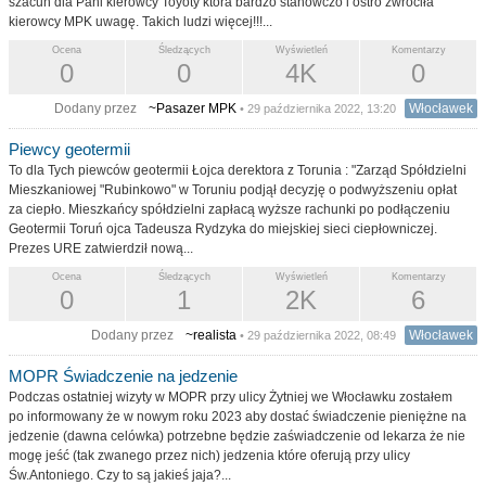
szacun dla Pani kierowcy Toyoty która bardzo stanowczo i ostro zwróciła
kierowcy MPK uwagę. Takich ludzi więcej!!!...
Ocena
Śledzących
Wyświetleń
Komentarzy
0
0
4K
0
Dodany przez
~Pasazer MPK
Włocławek
• 29 października 2022, 13:20
Piewcy geotermii
To dla Tych piewców geotermii Łojca derektora z Torunia : "Zarząd Spółdzielni
Mieszkaniowej "Rubinkowo" w Toruniu podjął decyzję o podwyższeniu opłat
za ciepło. Mieszkańcy spółdzielni zapłacą wyższe rachunki po podłączeniu
Geotermii Toruń ojca Tadeusza Rydzyka do miejskiej sieci ciepłowniczej.
Prezes URE zatwierdził nową...
Ocena
Śledzących
Wyświetleń
Komentarzy
0
1
2K
6
Dodany przez
~realista
Włocławek
• 29 października 2022, 08:49
MOPR Świadczenie na jedzenie
Podczas ostatniej wizyty w MOPR przy ulicy Żytniej we Włocławku zostałem
po informowany że w nowym roku 2023 aby dostać świadczenie pieniężne na
jedzenie (dawna celówka) potrzebne będzie zaświadczenie od lekarza że nie
mogę jeść (tak zwanego przez nich) jedzenia które oferują przy ulicy
Św.Antoniego. Czy to są jakieś jaja?...