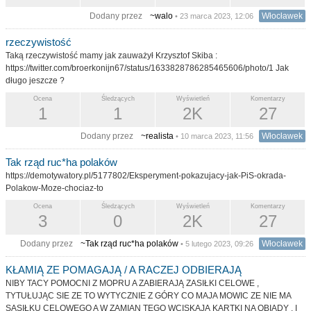
Dodany przez
~walo
Włocławek
• 23 marca 2023, 12:06
rzeczywistość
Taką rzeczywistość mamy jak zauważył Krzysztof Skiba :
https://twitter.com/broerkonijn67/status/1633828786285465606/photo/1 Jak
długo jeszcze ?
Ocena
Śledzących
Wyświetleń
Komentarzy
1
1
2K
27
Dodany przez
~realista
Włocławek
• 10 marca 2023, 11:56
Tak rząd ruc*ha polaków
https://demotywatory.pl/5177802/Eksperyment-pokazujacy-jak-PiS-okrada-
Polakow-Moze-chociaz-to
Ocena
Śledzących
Wyświetleń
Komentarzy
3
0
2K
27
Dodany przez
~Tak rząd ruc*ha polaków
Włocławek
• 5 lutego 2023, 09:26
KŁAMIĄ ZE POMAGAJĄ / A RACZEJ ODBIERAJĄ
NIBY TACY POMOCNI Z MOPRU A ZABIERAJĄ ZASIŁKI CELOWE ,
TYTUŁUJĄC SIE ZE TO WYTYCZNIE Z GÓRY CO MAJA MOWIC ZE NIE MA
SASIŁKU CELOWEGO A W ZAMIAN TEGO WCISKAJĄ KARTKI NA OBIADY , I