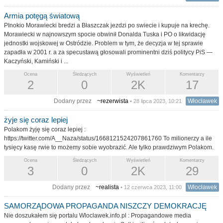
Armia potęgą światową
PInokio Morawiecki bredzi a Błaszczak jezdzi po swiecie i kupuje na krechę.
Morawiecki w najnowszym spocie obwinił Donalda Tuska i PO o likwidację
jednostki wojskowej w Ostródzie. Problem w tym, że decyzja w tej sprawie
zapadła w 2001 r. a za specustawą głosowali prominentni dziś politycy PiS —
Kaczyński, Kamiński i ...
Ocena
Śledzących
Wyświetleń
Komentarzy
2
0
2K
17
Dodany przez
~rezerwista
Włocławek
• 28 lipca 2023, 10:21
żyje się coraz lepiej
Polakom żyję się coraz lepiej :
https://twitter.com/A__Naza/status/1668121524207861760 To milionerzy a ile
tysięcy kasę rwie to możemy sobie wyobrazić. Ale tylko prawdziwym Polakom.
Ocena
Śledzących
Wyświetleń
Komentarzy
3
0
2K
29
Dodany przez
~realista
Włocławek
• 12 czerwca 2023, 11:00
SAMORZĄDOWA PROPAGANDA NISZCZY DEMOKRACJĘ
Nie doszukałem się portalu Wloclawek.info.pl : Propagandowe media