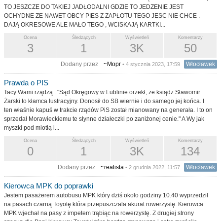
TO JESZCZE DO TAKIEJ JADŁODALNI GDZIE TO JEDZENIE JEST
OCHYDNE ZE NAWET OBCY PIES Z ZAPŁOTU TEGO JESC NIE CHCE .
DAJĄ OKRESOWE ALE MAŁO TEGO , WCISKAJĄ KARTKI...
Ocena
Śledzących
Wyświetleń
Komentarzy
3
1
3K
50
Dodany przez
~Mopr
Włocławek
• 4 stycznia 2023, 17:59
Prawda o PIS
Tacy Wami rządzą : "Sąd Okręgowy w Lublinie orzekł, że ksiądz Sławomir
Żarski to kłamca lustracyjny. Donosił do SB wiernie i do samego jej końca. I
ten właśnie kapuś w trakcie rządów PiS został mianowany na generała. I to on
sprzedał Morawieckiemu te słynne działeczki po zaniżonej cenie." A Wy jak
myszki pod miotłą i...
Ocena
Śledzących
Wyświetleń
Komentarzy
0
1
3K
134
Dodany przez
~realista
Włocławek
• 2 grudnia 2022, 11:57
Kierowca MPK do poprawki
Jestem pasażerem autobusu MPK który dziś około godziny 10.40 wyprzedził
na pasach czarną Toyotę która przepuszczala akurat rowerzystę. Kierowca
MPK wjechał na pasy z impetem trąbiąc na rowerzystę. Z drugiej strony