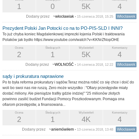
1
0
5K
4
Dodany przez
~włocławiak
Włocławek
• 15 czerwca 2018, 15:25
Prezydent Polski Jan Potocki co na to PO-PIS-SLD I INNI?
To już chyba koniec Magdalenkowej imprezki łojenia Polski i traktowania
Polaków jak bydło https://www.youtube.com/watch?v=KKNrZNopOHE
Ocena
Śledzących
Wyświetleń
Komentarzy
2
1
5K
4
Dodany przez
~WOLNOŚĆ
Włocławek
• 14 czerwca 2018, 12:22
sądy i prokuratura naprawione
Po to była reforma prokuratury i sądów.Teraz można robić co się chce i doić do
woli bo swoi nas nie ruszą. Zero może wszystko : "Ofiary przestępstw miały
dostać miliony. Ale pieniądze trafiły gdzie indziej" "25 milionów złotych
powinno zasilić budżet Fundacji Pomocy Poszkodowanym. Pomaga ona
ofiarom przestępstw, a finansowana...
Ocena
Śledzących
Wyświetleń
Komentarzy
2
1
4K
4
Dodany przez
~aniemówiłem
Włocławek
• 13 czerwca 2018, 13:48