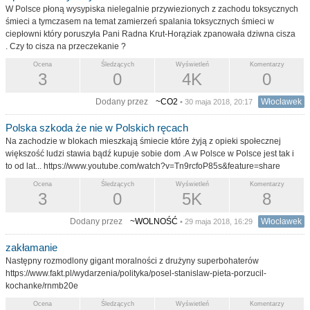
W Polsce płoną wysypiska nielegalnie przywiezionych z zachodu toksycznych
śmieci a tymczasem na temat zamierzeń spalania toksycznych śmieci w
ciepłowni który poruszyła Pani Radna Krut-Horąziak zpanowała dziwna cisza
. Czy to cisza na przeczekanie ?
Ocena
Śledzących
Wyświetleń
Komentarzy
3
0
4K
0
Dodany przez
~CO2
Włocławek
• 30 maja 2018, 20:17
Polska szkoda że nie w Polskich ręcach
Na zachodzie w blokach mieszkają śmiecie które żyją z opieki społecznej
większość ludzi stawia bądź kupuje sobie dom .A w Polsce w Polsce jest tak i
to od lat... https://www.youtube.com/watch?v=Tn9rcfoP85s&feature=share
Ocena
Śledzących
Wyświetleń
Komentarzy
3
0
5K
8
Dodany przez
~WOLNOŚĆ
Włocławek
• 29 maja 2018, 16:29
zakłamanie
Następny rozmodlony gigant moralności z drużyny superbohaterów
https://www.fakt.pl/wydarzenia/polityka/posel-stanislaw-pieta-porzucil-
kochanke/rnmb20e
Ocena
Śledzących
Wyświetleń
Komentarzy