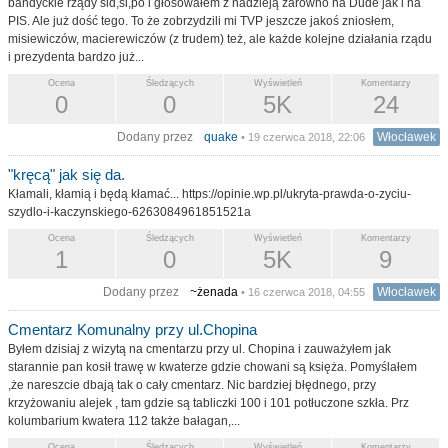
bandyckie rządy sld,sl,po i głosowałem z nadzieją zarówno na Dude jak i na
PIS. Ale już dość tego. To że zobrzydzili mi TVP jeszcze jakoś zniosłem,
misiewiczów, macierewiczów (z trudem) też, ale każde kolejne działania rządu
i prezydenta bardzo już...
Ocena
Śledzących
Wyświetleń
Komentarzy
0
0
5K
24
Dodany przez
quake
Włocławek
• 19 czerwca 2018, 22:06
"kręcą" jak się da.
Kłamali, kłamią i będą kłamać... https://opinie.wp.pl/ukryta-prawda-o-zyciu-
szydlo-i-kaczynskiego-6263084961851521a
Ocena
Śledzących
Wyświetleń
Komentarzy
1
0
5K
9
Dodany przez
~żenada
Włocławek
• 16 czerwca 2018, 04:55
Cmentarz Komunalny przy ul.Chopina
Byłem dzisiaj z wizytą na cmentarzu przy ul. Chopina i zauważyłem jak
starannie pan kosił trawę w kwaterze gdzie chowani są księża. Pomyślałem
,że nareszcie dbają tak o cały cmentarz. Nic bardziej błędnego, przy
krzyżowaniu alejek , tam gdzie są tabliczki 100 i 101 potłuczone szkła. Prz
kolumbarium kwatera 112 także bałagan,...
Ocena
Śledzących
Wyświetleń
Komentarzy