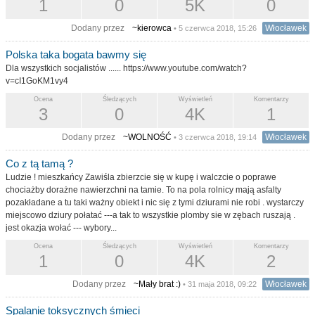
1
0
5K
0
Dodany przez
~kierowca
Włocławek
• 5 czerwca 2018, 15:26
Polska taka bogata bawmy się
Dla wszystkich socjalistów ...... https://www.youtube.com/watch?
v=cI1GoKM1vy4
Ocena
Śledzących
Wyświetleń
Komentarzy
3
0
4K
1
Dodany przez
~WOLNOŚĆ
Włocławek
• 3 czerwca 2018, 19:14
Co z tą tamą ?
Ludzie ! mieszkańcy Zawiśla zbierzcie się w kupę i walczcie o poprawe
chociażby dorażne nawierzchni na tamie. To na pola rolnicy mają asfalty
pozakładane a tu taki ważny obiekt i nic się z tymi dziurami nie robi . wystarczy
miejscowo dziury połatać ---a tak to wszystkie plomby sie w zębach ruszają .
jest okazja wołać --- wybory...
Ocena
Śledzących
Wyświetleń
Komentarzy
1
0
4K
2
Dodany przez
~Mały brat :)
Włocławek
• 31 maja 2018, 09:22
Spalanie toksycznych śmieci