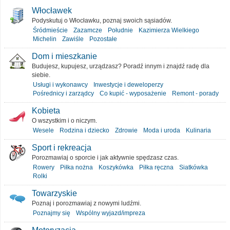
Włocławek
Podyskutuj o Włocławku, poznaj swoich sąsiadów.
Śródmieście
Zazamcze
Południe
Kazimierza Wielkiego
Michelin
Zawiśle
Pozostałe
Dom i mieszkanie
Budujesz, kupujesz, urządzasz? Poradź innym i znajdź radę dla
siebie.
Usługi i wykonawcy
Inwestycje i deweloperzy
Pośrednicy i zarządcy
Co kupić - wyposażenie
Remont - porady
Kobieta
O wszystkim i o niczym.
Wesele
Rodzina i dziecko
Zdrowie
Moda i uroda
Kulinaria
Sport i rekreacja
Porozmawiaj o sporcie i jak aktywnie spędzasz czas.
Rowery
Piłka nożna
Koszykówka
Piłka ręczna
Siatkówka
Rolki
Towarzyskie
Poznaj i porozmawiaj z nowymi ludźmi.
Poznajmy się
Wspólny wyjazd/impreza