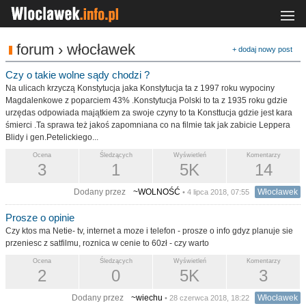
forum › włocławek
+ dodaj nowy post
Czy o takie wolne sądy chodzi ?
Na ulicach krzyczą Konstytucja jaka Konstytucja ta z 1997 roku wypociny
Magdalenkowe z poparciem 43% .Konstytucja Polski to ta z 1935 roku gdzie
urzędas odpowiada majątkiem za swoje czyny to ta Konsttucja gdzie jest kara
śmierci .Ta sprawa też jakoś zapomniana co na filmie tak jak zabicie Leppera
Blidy i gen.Petelickiego...
Ocena
Śledzących
Wyświetleń
Komentarzy
3
1
5K
14
Dodany przez
~WOLNOŚĆ
Włocławek
• 4 lipca 2018, 07:55
Prosze o opinie
Czy ktos ma Netie- tv, internet a moze i telefon - prosze o info gdyz planuje sie
przeniesc z satfilmu, roznica w cenie to 60zł - czy warto
Ocena
Śledzących
Wyświetleń
Komentarzy
2
0
5K
3
Dodany przez
~wiechu
Włocławek
• 28 czerwca 2018, 18:22