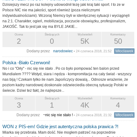
Dzisiejszy mecz po raz kolejny udowodnił tezę jaki kraj taki sport. I to ze w
Polsce NIC nie ma jakości, sport również (poza nielicznymi
indywidualnościami). Wczoraj Niemcy byli w identycznej sytuacji i wyciągnęli
na 2:1. Charakter, ogień, mobilizacja, poczucie obowiązku, profesjonalizm,
JAKOŚĆ. Tak to jest jak się ma BYLE JAKIE...
Ocena
Śledzących
Wyświetleń
Komentarzy
2
0
5K
50
Dodany przez
narodowiec
Włocławek
• 24 czerwca 2018, 21:52
Polska -Biało Czerwoni!
No i co "Orły" - nic się nie stało . Po co było pompować ten balon przed
Mundialem ???? Wstyd, siara i nędza - kompromitacja na cały świat - wszyscy
nas biją ! Czekam tylko ile nam Japończycy dowalą... Odnosze wrażenie, że
poziom kadry narodowej doskonale odzwieciedla obecną sytuację Polski w
świecie. Dziwi też fakt, że najlepsze...
Ocena
Śledzących
Wyświetleń
Komentarzy
3
1
4K
4
Dodany przez
~nic się nie stało !
Włocławek
• 24 czerwca 2018, 21:32
WON z PIS-em! Gdzie jest autentyczna polska prawica ?!
Miarka się przebrała. Mam dość. Nie mogłem patrzeć na poprzednie