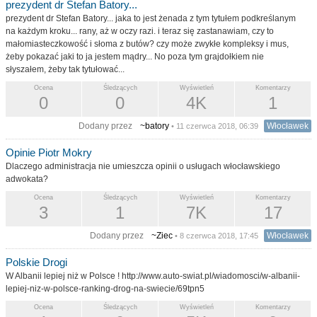
prezydent dr Stefan Batory...
prezydent dr Stefan Batory... jaka to jest żenada z tym tytułem podkreślanym
na każdym kroku... rany, aż w oczy razi. i teraz się zastanawiam, czy to
małomiasteczkowość i słoma z butów? czy może zwykłe kompleksy i mus,
żeby pokazać jaki to ja jestem mądry... No poza tym grajdołkiem nie
słyszałem, żeby tak tytułować...
Ocena
Śledzących
Wyświetleń
Komentarzy
0
0
4K
1
Dodany przez
~batory
Włocławek
• 11 czerwca 2018, 06:39
Opinie Piotr Mokry
Dlaczego administracja nie umieszcza opinii o usługach włocławskiego
adwokata?
Ocena
Śledzących
Wyświetleń
Komentarzy
3
1
7K
17
Dodany przez
~Ziec
Włocławek
• 8 czerwca 2018, 17:45
Polskie Drogi
W Albanii lepiej niż w Polsce ! http://www.auto-swiat.pl/wiadomosci/w-albanii-
lepiej-niz-w-polsce-ranking-drog-na-swiecie/69tpn5
Ocena
Śledzących
Wyświetleń
Komentarzy