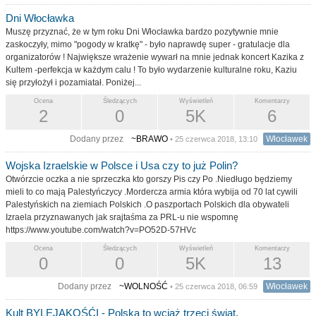
Dni Włocławka
Muszę przyznać, że w tym roku Dni Włocławka bardzo pozytywnie mnie
zaskoczyły, mimo "pogody w kratkę" - było naprawdę super - gratulacje dla
organizatorów ! Największe wrażenie wywarł na mnie jednak koncert Kazika z
Kultem -perfekcja w każdym calu ! To było wydarzenie kulturalne roku, Kaziu
się przyłożył i pozamiatał. Poniżej...
Ocena
Śledzących
Wyświetleń
Komentarzy
2
0
5K
6
Dodany przez
~BRAWO
Włocławek
• 25 czerwca 2018, 13:10
Wojska Izraelskie w Polsce i Usa czy to już Polin?
Otwórzcie oczka a nie sprzeczka kto gorszy Pis czy Po .Niedługo będziemy
mieli to co mają Palestyńczycy .Mordercza armia która wybija od 70 lat cywili
Palestyńskich na ziemiach Polskich .O paszportach Polskich dla obywateli
Izraela przyznawanych jak srajtaśma za PRL-u nie wspomnę
https://www.youtube.com/watch?v=PO52D-57HVc
Ocena
Śledzących
Wyświetleń
Komentarzy
0
0
5K
13
Dodany przez
~WOLNOŚĆ
Włocławek
• 25 czerwca 2018, 06:59
Kult BYLEJAKOŚĆI - Polska to wciąż trzeci świat.