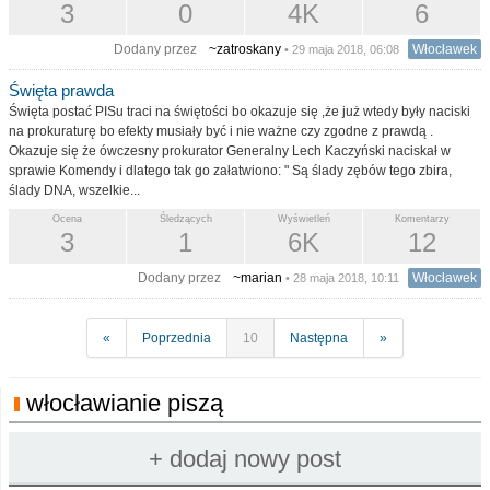
3
0
4K
6
Dodany przez
~zatroskany
Włocławek
• 29 maja 2018, 06:08
Święta prawda
Święta postać PISu traci na świętości bo okazuje się ,że już wtedy były naciski
na prokuraturę bo efekty musiały być i nie ważne czy zgodne z prawdą .
Okazuje się że ówczesny prokurator Generalny Lech Kaczyński naciskał w
sprawie Komendy i dlatego tak go załatwiono: " Są ślady zębów tego zbira,
ślady DNA, wszelkie...
Ocena
Śledzących
Wyświetleń
Komentarzy
3
1
6K
12
Dodany przez
~marian
Włocławek
• 28 maja 2018, 10:11
«
Poprzednia
10
Następna
»
włocławianie piszą