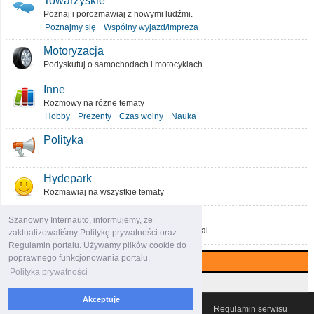
Towarzyskie
Poznaj i porozmawiaj z nowymi ludźmi.
Poznajmy się
Wspólny wyjazd/impreza
Motoryzacja
Podyskutuj o samochodach i motocyklach.
Inne
Rozmowy na różne tematy
Hobby
Prezenty
Czas wolny
Nauka
Polityka
Hydepark
Rozmawiaj na wszystkie tematy
O portalu
Szanowny Internauto, informujemy, że
Podziel się pomysłami, które ulepszą portal.
zaktualizowaliśmy Politykę prywatności oraz
Regulamin portalu. Używamy plików cookie do
poprawnego funkcjonowania portalu.
Najczęściej komentowane (7 dni)
Polityka prywatności
Najczęściej czytane (7 dni)
Akceptuję
© 2007-2026 Włocławski Portal informacyjny
Regulamin serwisu