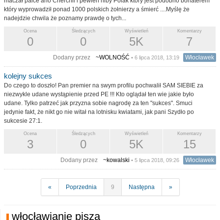
maczał palce ano Cherchil i pewien niby Polak który jest podobno bohaterem
który wyprowadził ponad 1000 polskich żołnierzy a śmierć ....Myślę że
nadejdzie chwila że poznamy prawdę o tych...
Ocena
Śledzących
Wyświetleń
Komentarzy
0
0
5K
7
Dodany przez
~WOLNOŚĆ
Włocławek
• 6 lipca 2018, 13:19
kolejny sukces
Do czego to doszło! Pan premier na swym profilu pochwalił SAM SIEBIE za
niezwykle udane wystąpienie przed PE !!! Kto oglądał ten wie jakie było
udane. Tylko patrzeć jak przyzna sobie nagrodę za ten "sukces". Smuci
jedynie fakt, że nikt go nie witał na lotnisku kwiatami, jak pani Szydło po
sukcesie 27:1.
Ocena
Śledzących
Wyświetleń
Komentarzy
3
0
5K
15
Dodany przez
~kowalski
Włocławek
• 5 lipca 2018, 09:26
«
Poprzednia
9
Następna
»
włocławianie piszą