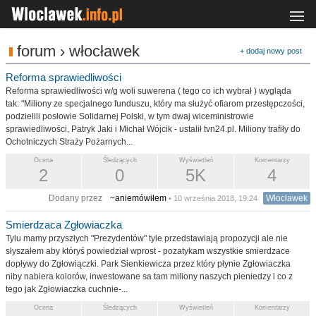
forum › włocławek
+ dodaj nowy post
Reforma sprawiedliwości
Reforma sprawiedliwości w/g woli suwerena ( tego co ich wybrał ) wygląda
tak: "Miliony ze specjalnego funduszu, który ma służyć ofiarom przestępczości,
podzielili posłowie Solidarnej Polski, w tym dwaj wiceministrowie
sprawiedliwości, Patryk Jaki i Michał Wójcik - ustalił tvn24.pl. Miliony trafiły do
Ochotniczych Straży Pożarnych...
Ocena
Śledzących
Wyświetleń
Komentarzy
2
0
5K
4
Dodany przez
~aniemówiłem
Włocławek
• 10 września 2018, 19:24
Smierdzaca Zgłowiaczka
Tylu mamy przyszłych "Prezydentów" tyle przedstawiają propozycji ale nie
słyszałem aby któryś powiedział wprost - pozatykam wszystkie smierdzace
dopływy do Zgłowiączki. Park Sienkiewicza przez który płynie Zgłowiaczka
niby nabiera kolorów, inwestowane sa tam miliony naszych pieniedzy i co z
tego jak Zgłowiaczka cuchnie-...
Ocena
Śledzących
Wyświetleń
Komentarzy