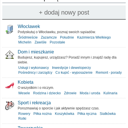
Włocławek
Podyskutuj o Włocławku, poznaj swoich sąsiadów.
Śródmieście
Zazamcze
Południe
Kazimierza Wielkiego
Michelin
Zawiśle
Pozostałe
Dom i mieszkanie
Budujesz, kupujesz, urządzasz? Poradź innym i znajdź radę dla
siebie.
Usługi i wykonawcy
Inwestycje i deweloperzy
Pośrednicy i zarządcy
Co kupić - wyposażenie
Remont - porady
Kobieta
O wszystkim i o niczym.
Wesele
Rodzina i dziecko
Zdrowie
Moda i uroda
Kulinaria
Sport i rekreacja
Porozmawiaj o sporcie i jak aktywnie spędzasz czas.
Rowery
Piłka nożna
Koszykówka
Piłka ręczna
Siatkówka
Rolki