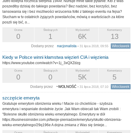
Jutro kolejna rocznica sierpnia 1944r. Nurtuje mnie takie pytanie: Kto z Was
poszedłby dzisiaj do takiego powstania? Bez nadziei, bez korzyści, bez
lansowania się i bez możliwości wrzucenia fotki z takiego eventu na fejsa?
Słucham w tv ostatnich żyjących powstańców, mówią o wartościach za które
poszli się bić, o...
Ocena
Śledzących
Wyświetleń
Komentarzy
0
1
6K
13
Dodany przez
nacjonalista
Włocławek
• 31 lipca 2018, 09:55
Kiedy w Polsce winni kłamstwa więzień CIA i więzienia
https://www.youtube.com/watch?v=1j_3xQXZdzg
Ocena
Śledzących
Wyświetleń
Komentarzy
0
0
5K
5
Dodany przez
~WOLNOŚĆ
Włocławek
• 31 lipca 2018, 07:10
szczęście emeryta
Gratuluje emerytom obniżenia wieku ! Macie co chcieliście - szybsza
emerytura i wspaniałe dostatnie życie .Jak Wam obiecali tak Wam zrobili :
"Bolesne skutki obniżenia wieku emerytalnego. Emerytury w dół
https://businessinsider.com.pl/twoje-pieniadze/emerytury/skutki-obnizenia-
wieku-emerytalnego/29q196e A dojna zmiana z Was się śmieje...
Ocena
Śledzących
Wyświetleń
Komentarzy