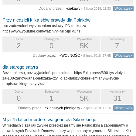
Dodany przez
~ciekawy
Włocławek
• 9 lipca 2018, 11:33
Przy niedzieli kilka słów prawdy dla Polaków
I co zadowoleni wyrzuceniem ustawy IPN do kosza
https://www.youtube.com/watch?v=MF5ljIFvUhs
Ocena
Śledzących
Wyświetleń
Komentarzy
2
0
5K
7
Dodany przez
~WOLNOŚĆ
Włocławek
• 8 lipca 2018, 17:45
dla starego satyra
Bez konkursu, bez wyjaśnień, pod stołem... https://oko.press/600-tys-zlotych-
za-100-zartow-jana-pietrzaka-czyli-ciag-dalszy-dobrej-zmiany-w-zyciu-
propisowskiego-satyryka/
Ocena
Śledzących
Wyświetleń
Komentarzy
0
1
5K
31
Dodany przez
~z naszych pieniędzy
Włocławek
• 7 lipca 2018, 12:16
Mija 75 lat od morderstwa generała Sikorskiego
W mediach cisza jak zwykle przecież jaramy się Piłsudskim a zapominamy o
prawdziwych Polakach Dmowskim czy wspomnianym generale Sikorskim .Kto