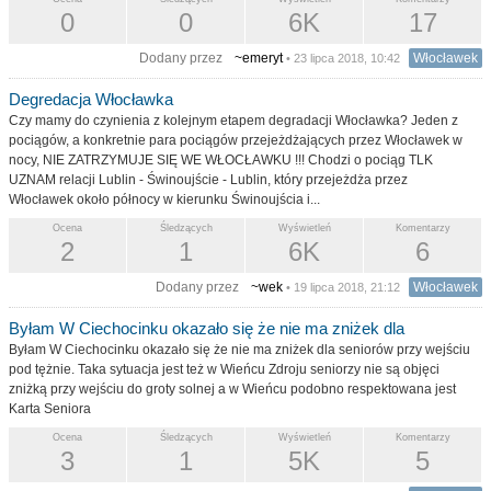
0
0
6K
17
Dodany przez
~emeryt
Włocławek
• 23 lipca 2018, 10:42
Degredacja Włocławka
Czy mamy do czynienia z kolejnym etapem degradacji Włocławka? Jeden z
pociągów, a konkretnie para pociągów przejeżdżających przez Włocławek w
nocy, NIE ZATRZYMUJE SIĘ WE WŁOCŁAWKU !!! Chodzi o pociąg TLK
UZNAM relacji Lublin - Świnoujście - Lublin, który przejeżdża przez
Włocławek około północy w kierunku Świnoujścia i...
Ocena
Śledzących
Wyświetleń
Komentarzy
2
1
6K
6
Dodany przez
~wek
Włocławek
• 19 lipca 2018, 21:12
Byłam W Ciechocinku okazało się że nie ma zniżek dla
Byłam W Ciechocinku okazało się że nie ma zniżek dla seniorów przy wejściu
pod tężnie. Taka sytuacja jest też w Wieńcu Zdroju seniorzy nie są objęci
zniżką przy wejściu do groty solnej a w Wieńcu podobno respektowana jest
Karta Seniora
Ocena
Śledzących
Wyświetleń
Komentarzy
3
1
5K
5