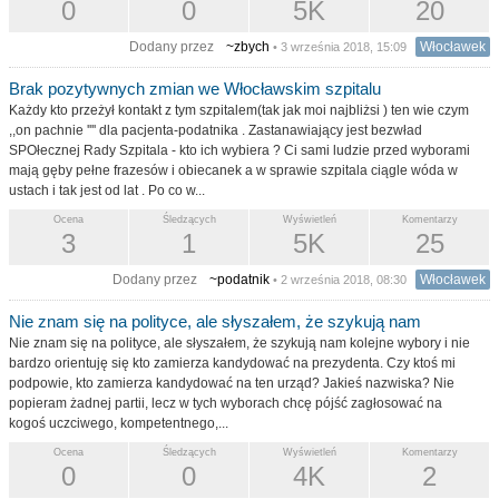
0
0
5K
20
Dodany przez
~zbych
Włocławek
• 3 września 2018, 15:09
Brak pozytywnych zmian we Włocławskim szpitalu
Każdy kto przeżył kontakt z tym szpitalem(tak jak moi najbliżsi ) ten wie czym
,,on pachnie '''' dla pacjenta-podatnika . Zastanawiający jest bezwład
SPOłecznej Rady Szpitala - kto ich wybiera ? Ci sami ludzie przed wyborami
mają gęby pełne frazesów i obiecanek a w sprawie szpitala ciągle wóda w
ustach i tak jest od lat . Po co w...
Ocena
Śledzących
Wyświetleń
Komentarzy
3
1
5K
25
Dodany przez
~podatnik
Włocławek
• 2 września 2018, 08:30
Nie znam się na polityce, ale słyszałem, że szykują nam
Nie znam się na polityce, ale słyszałem, że szykują nam kolejne wybory i nie
bardzo orientuję się kto zamierza kandydować na prezydenta. Czy ktoś mi
podpowie, kto zamierza kandydować na ten urząd? Jakieś nazwiska? Nie
popieram żadnej partii, lecz w tych wyborach chcę pójść zagłosować na
kogoś uczciwego, kompetentnego,...
Ocena
Śledzących
Wyświetleń
Komentarzy
0
0
4K
2