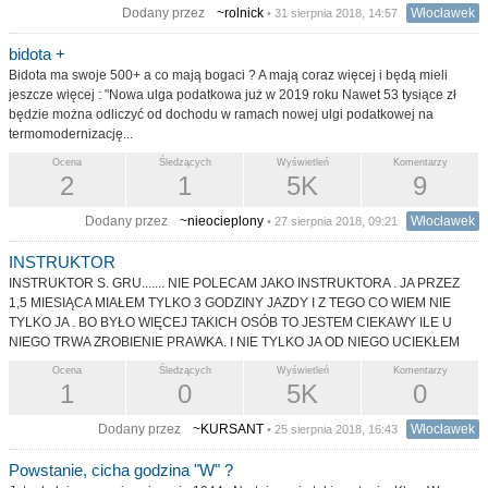
Dodany przez
~rolnick
Włocławek
• 31 sierpnia 2018, 14:57
bidota +
Bidota ma swoje 500+ a co mają bogaci ? A mają coraz więcej i będą mieli
jeszcze więcej : "Nowa ulga podatkowa już w 2019 roku Nawet 53 tysiące zł
będzie można odliczyć od dochodu w ramach nowej ulgi podatkowej na
termomodernizację...
Ocena
Śledzących
Wyświetleń
Komentarzy
2
1
5K
9
Dodany przez
~nieocieplony
Włocławek
• 27 sierpnia 2018, 09:21
INSTRUKTOR
INSTRUKTOR S. GRU....... NIE POLECAM JAKO INSTRUKTORA . JA PRZEZ
1,5 MIESIĄCA MIAŁEM TYLKO 3 GODZINY JAZDY I Z TEGO CO WIEM NIE
TYLKO JA . BO BYŁO WIĘCEJ TAKICH OSÓB TO JESTEM CIEKAWY ILE U
NIEGO TRWA ZROBIENIE PRAWKA. I NIE TYLKO JA OD NIEGO UCIEKŁEM
Ocena
Śledzących
Wyświetleń
Komentarzy
1
0
5K
0
Dodany przez
~KURSANT
Włocławek
• 25 sierpnia 2018, 16:43
Powstanie, cicha godzina "W" ?