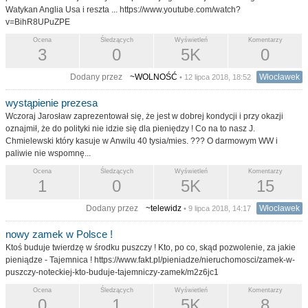
Watykan Anglia Usa i reszta ... https://www.youtube.com/watch?
v=BihR8UPuZPE
Ocena
Śledzących
Wyświetleń
Komentarzy
3
0
5K
0
Dodany przez
~WOLNOŚĆ
Włocławek
• 12 lipca 2018, 18:52
wystąpienie prezesa
Wczoraj Jarosław zaprezentował się, że jest w dobrej kondycji i przy okazji
oznajmił, że do polityki nie idzie się dla pieniędzy ! Co na to nasz J.
Chmielewski który kasuje w Anwilu 40 tysia/mies. ??? O darmowym WW i
paliwie nie wspomnę...
Ocena
Śledzących
Wyświetleń
Komentarzy
1
0
5K
15
Dodany przez
~telewidz
Włocławek
• 9 lipca 2018, 14:17
nowy zamek w Polsce !
Ktoś buduje twierdzę w środku puszczy ! Kto, po co, skąd pozwolenie, za jakie
pieniądze - Tajemnica ! https://www.fakt.pl/pieniadze/nieruchomosci/zamek-w-
puszczy-noteckiej-kto-buduje-tajemniczy-zamek/m2z6jc1
Ocena
Śledzących
Wyświetleń
Komentarzy
0
1
5K
8