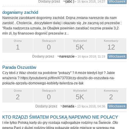
Dodany przez
~(abc )
Włocławek
• 16 lipca 2018, 14:27
doganiamy zachód
Nareszcie zarobkami dogonimy zachód. Dojna zmiana nareszcie da nam
zarobić . Cholercia , doczytałem dalej i okazało się ,że zaczną od prezesów :
"Rada nadzorcza uznała, że Obajtek powinien zarabiać rocznie prawie 3,2
mln zł, by finansowo dogonić prezesów z...
Ocena
Śledzących
Wyświetleń
Komentarzy
1
0
5K
12
Dodany przez
~nareszcie
Włocławek
• 16 lipca 2018, 11:19
Parada Oszustów
Czy ktoś z Waz chodzi na podobne "pokazy" ? A może kiedyś był ? Jakie
wrażenia ? https://youtubersi.pl/film/473703/czy-doszlo-do-oszustwa-na-
pokazie-sprzetu-domowego-kobiety-twierdza-ze-tak
Ocena
Śledzących
Wyświetleń
Komentarzy
2
0
5K
2
Dodany przez
~żenada
Włocławek
• 13 lipca 2018, 04:36
KTO RZĄDZI ŚWIATEM POLSKĄ NAPEWNO NIE POLACY
I nie tylko Polską karty do gry rozdaja najbogatsze rodziny na Świecie .Oto
pewna Pani z dużej rodziny która pokazuje gdzie miejsce w szeregu ma