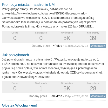
Promocja miasta... na stronie UM
Przeglądając strony UM Włocławek, natknąłem się na
artykuł http://www.wloclawek.pl/pl/artykul/85/295/dlaczego-warto-
zainwestowac-we-wloclawku . Czy to jest informacja promująca spółkę
Salamander? Ilośc informacji w porównani do pozostałych wręcz poraża.
Ponadto, brakuje ta firmy, która kończy w tym roku 125 lat - DRUMET....
Ocena
Śledzących
Wyświetleń
Komentarzy
0
0
5K
39
Dodany przez
~Petee
Włocławek
• 21 lipca 2020, 07:14
Już po wyborach
Już po wyborach i można o tym mówić : "Wszystko wskazuje na to, że od 1
października 2020 na naszych rachunkach za dystrybucję energii elektrycznej
pojawi się nowa opłata, tzw. opłata mocowa, wynikająca z przetargów na
rynku mocy. Co więcej, w przeciwieństwie do opłaty OZE czy kogeneracyjnej,
będzie ona z pewnością zauważalna...
Ocena
Śledzących
Wyświetleń
Komentarzy
0
1
5K
28
Dodany przez
~elektron
Włocławek
• 15 lipca 2020, 08:33
Głos za Włocławkiem!