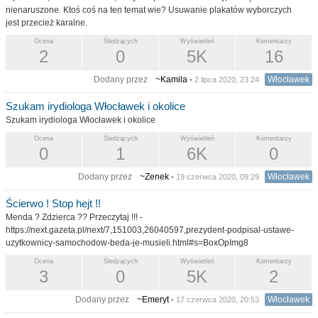
nienaruszone. Ktoś coś na ten temat wie? Usuwanie plakatów wyborczych
jest przecież karalne.
Ocena
Śledzących
Wyświetleń
Komentarzy
2
0
5K
16
Dodany przez
~Kamila
Włocławek
• 2 lipca 2020, 23:24
Szukam irydiologa Włocławek i okolice
Szukam irydiologa Włocławek i okolice
Ocena
Śledzących
Wyświetleń
Komentarzy
0
1
6K
0
Dodany przez
~Zenek
Włocławek
• 19 czerwca 2020, 09:29
Ścierwo ! Stop hejt !!
Menda ? Zdzierca ?? Przeczytaj !!! -
https://next.gazeta.pl/next/7,151003,26040597,prezydent-podpisal-ustawe-
uzytkownicy-samochodow-beda-je-musieli.html#s=BoxOpImg8
Ocena
Śledzących
Wyświetleń
Komentarzy
3
0
5K
2
Dodany przez
~Emeryt
Włocławek
• 17 czerwca 2020, 20:53