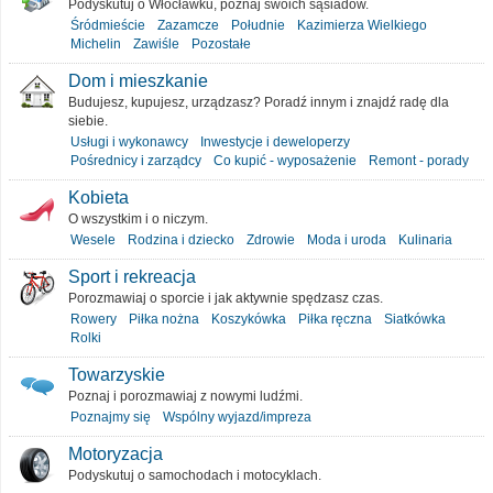
Podyskutuj o Włocławku, poznaj swoich sąsiadów.
Śródmieście
Zazamcze
Południe
Kazimierza Wielkiego
Michelin
Zawiśle
Pozostałe
Dom i mieszkanie
Budujesz, kupujesz, urządzasz? Poradź innym i znajdź radę dla
siebie.
Usługi i wykonawcy
Inwestycje i deweloperzy
Pośrednicy i zarządcy
Co kupić - wyposażenie
Remont - porady
Kobieta
O wszystkim i o niczym.
Wesele
Rodzina i dziecko
Zdrowie
Moda i uroda
Kulinaria
Sport i rekreacja
Porozmawiaj o sporcie i jak aktywnie spędzasz czas.
Rowery
Piłka nożna
Koszykówka
Piłka ręczna
Siatkówka
Rolki
Towarzyskie
Poznaj i porozmawiaj z nowymi ludźmi.
Poznajmy się
Wspólny wyjazd/impreza
Motoryzacja
Podyskutuj o samochodach i motocyklach.