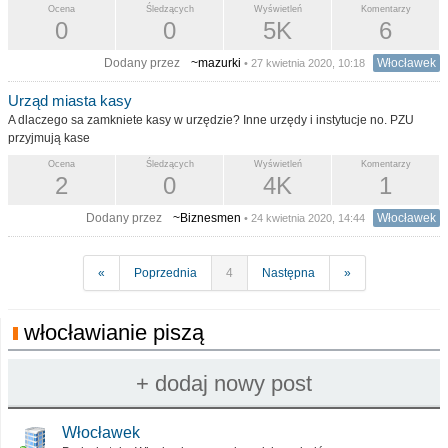
Ocena
Śledzących
Wyświetleń
Komentarzy
0
0
5K
6
Dodany przez
~mazurki
Włocławek
• 27 kwietnia 2020, 10:18
Urząd miasta kasy
A dlaczego sa zamkniete kasy w urzędzie? Inne urzędy i instytucje no. PZU
przyjmują kase
Ocena
Śledzących
Wyświetleń
Komentarzy
2
0
4K
1
Dodany przez
~Biznesmen
Włocławek
• 24 kwietnia 2020, 14:44
«
Poprzednia
4
Następna
»
włocławianie piszą
Włocławek