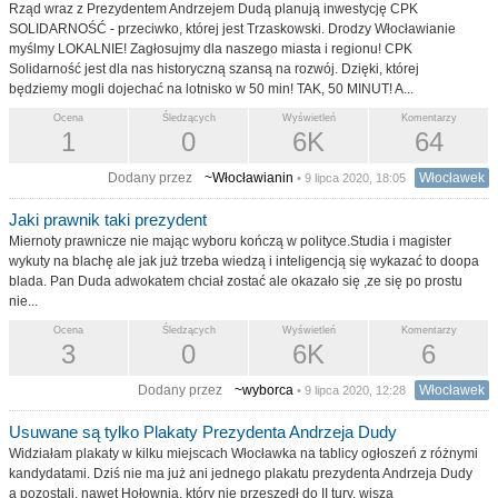
Rząd wraz z Prezydentem Andrzejem Dudą planują inwestycję CPK
SOLIDARNOŚĆ - przeciwko, której jest Trzaskowski. Drodzy Włocławianie
myślmy LOKALNIE! Zagłosujmy dla naszego miasta i regionu! CPK
Solidarność jest dla nas historyczną szansą na rozwój. Dzięki, której
będziemy mogli dojechać na lotnisko w 50 min! TAK, 50 MINUT! A...
Ocena
Śledzących
Wyświetleń
Komentarzy
1
0
6K
64
Dodany przez
~Włocławianin
Włocławek
• 9 lipca 2020, 18:05
Jaki prawnik taki prezydent
Miernoty prawnicze nie mając wyboru kończą w polityce.Studia i magister
wykuty na blachę ale jak już trzeba wiedzą i inteligencją się wykazać to doopa
blada. Pan Duda adwokatem chciał zostać ale okazało się ,ze się po prostu
nie...
Ocena
Śledzących
Wyświetleń
Komentarzy
3
0
6K
6
Dodany przez
~wyborca
Włocławek
• 9 lipca 2020, 12:28
Usuwane są tylko Plakaty Prezydenta Andrzeja Dudy
Widziałam plakaty w kilku miejscach Włocławka na tablicy ogłoszeń z różnymi
kandydatami. Dziś nie ma już ani jednego plakatu prezydenta Andrzeja Dudy
a pozostali, nawet Hołownia, który nie przeszedł do II tury, wiszą