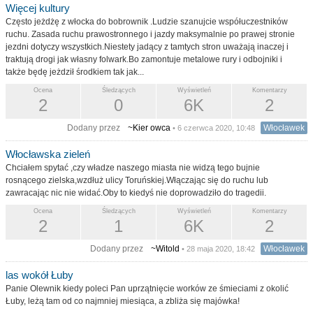
Więcej kultury
Często jeżdżę z włocka do bobrownik .Ludzie szanujcie współuczestników
ruchu. Zasada ruchu prawostronnego i jazdy maksymalnie po prawej stronie
jezdni dotyczy wszystkich.Niestety jadący z tamtych stron uważają inaczej i
traktują drogi jak własny folwark.Bo zamontuje metalowe rury i odbojniki i
także będę jeżdził środkiem tak jak...
Ocena
Śledzących
Wyświetleń
Komentarzy
2
0
6K
2
Dodany przez
~Kier owca
Włocławek
• 6 czerwca 2020, 10:48
Włocławska zieleń
Chciałem spytać ,czy władze naszego miasta nie widzą tego bujnie
rosnącego zielska,wzdłuż ulicy Toruńskiej.Włączając się do ruchu lub
zawracając nic nie widać.Oby to kiedyś nie doprowadziło do tragedii.
Ocena
Śledzących
Wyświetleń
Komentarzy
2
1
6K
2
Dodany przez
~Witold
Włocławek
• 28 maja 2020, 18:42
las wokół Łuby
Panie Olewnik kiedy poleci Pan uprzątnięcie worków ze śmieciami z okolić
Łuby, leżą tam od co najmniej miesiąca, a zbliża się majówka!