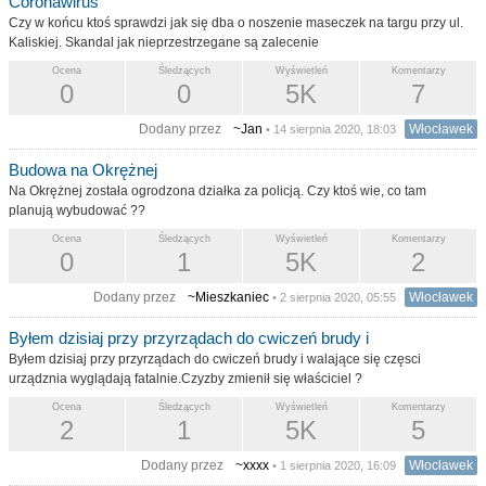
Coronawirus
Czy w końcu ktoś sprawdzi jak się dba o noszenie maseczek na targu przy ul.
Kaliskiej. Skandal jak nieprzestrzegane są zalecenie
Ocena
Śledzących
Wyświetleń
Komentarzy
0
0
5K
7
Dodany przez
~Jan
Włocławek
• 14 sierpnia 2020, 18:03
Budowa na Okrężnej
Na Okrężnej została ogrodzona działka za policją. Czy ktoś wie, co tam
planują wybudować ??
Ocena
Śledzących
Wyświetleń
Komentarzy
0
1
5K
2
Dodany przez
~Mieszkaniec
Włocławek
• 2 sierpnia 2020, 05:55
Byłem dzisiaj przy przyrządach do cwiczeń brudy i
Byłem dzisiaj przy przyrządach do cwiczeń brudy i walające się częsci
urządznia wyglądają fatalnie.Czyzby zmienił się właściciel ?
Ocena
Śledzących
Wyświetleń
Komentarzy
2
1
5K
5
Dodany przez
~xxxx
Włocławek
• 1 sierpnia 2020, 16:09