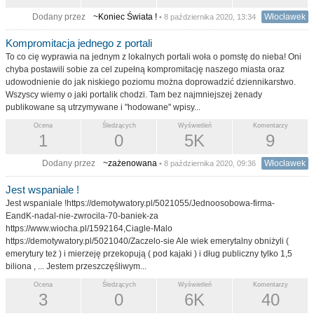
Dodany przez
~Koniec Świata !
Włocławek
• 8 października 2020, 13:34
Kompromitacja jednego z portali
To co cię wyprawia na jednym z lokalnych portali woła o pomstę do nieba! Oni
chyba postawili sobie za cel zupełną kompromitację naszego miasta oraz
udowodnienie do jak niskiego poziomu można doprowadzić dziennikarstwo.
Wszyscy wiemy o jaki portalik chodzi. Tam bez najmniejszej żenady
publikowane są utrzymywane i "hodowane" wpisy...
Ocena
Śledzących
Wyświetleń
Komentarzy
1
0
5K
9
Dodany przez
~zażenowana
Włocławek
• 8 października 2020, 09:36
Jest wspaniale !
Jest wspaniale !https://demotywatory.pl/5021055/Jednoosobowa-firma-
EandK-nadal-nie-zwrocila-70-baniek-za
https://www.wiocha.pl/1592164,Ciagle-Malo
https://demotywatory.pl/5021040/Zaczelo-sie Ale wiek emerytalny obniżyli (
emerytury też ) i mierzeję przekopują ( pod kajaki ) i dług publiczny tylko 1,5
biliona , ... Jestem przeszczęśliwym...
Ocena
Śledzących
Wyświetleń
Komentarzy
3
0
6K
40