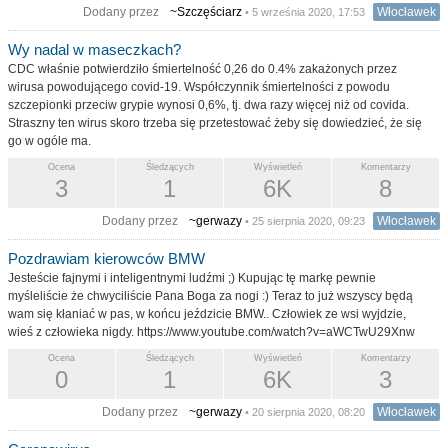
Dodany przez
~Szczęściarz
Włocławek
• 5 września 2020, 17:53
Wy nadal w maseczkach?
CDC właśnie potwierdziło śmiertelność 0,26 do 0.4% zakażonych przez
wirusa powodującego covid-19. Współczynnik śmiertelności z powodu
szczepionki przeciw grypie wynosi 0,6%, tj. dwa razy więcej niż od covida.
Straszny ten wirus skoro trzeba się przetestować żeby się dowiedzieć, że się
go w ogóle ma.
Ocena
Śledzących
Wyświetleń
Komentarzy
3
1
6K
8
Dodany przez
~gerwazy
Włocławek
• 25 sierpnia 2020, 09:23
Pozdrawiam kierowców BMW
Jesteście fajnymi i inteligentnymi ludźmi ;) Kupując tę markę pewnie
myśleliście że chwyciliście Pana Boga za nogi :) Teraz to już wszyscy będą
wam się kłaniać w pas, w końcu jeździcie BMW.. Człowiek ze wsi wyjdzie,
wieś z człowieka nigdy. https://www.youtube.com/watch?v=aWCTwU29Xnw
Ocena
Śledzących
Wyświetleń
Komentarzy
0
1
6K
3
Dodany przez
~gerwazy
Włocławek
• 20 sierpnia 2020, 08:20