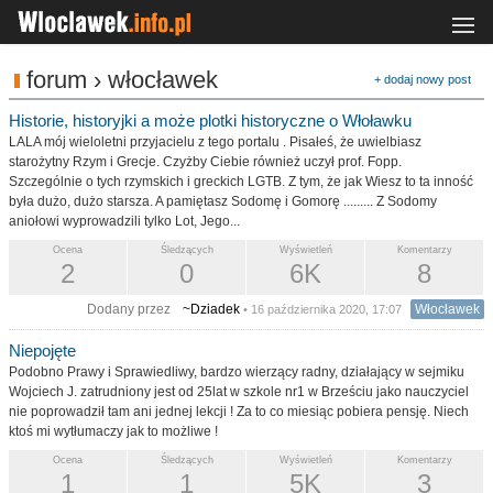
forum › włocławek
+ dodaj nowy post
Historie, historyjki a może plotki historyczne o Włoławku
LALA mój wieloletni przyjacielu z tego portalu . Pisałeś, że uwielbiasz
starożytny Rzym i Grecje. Czyżby Ciebie również uczył prof. Fopp.
Szczególnie o tych rzymskich i greckich LGTB. Z tym, że jak Wiesz to ta inność
była dużo, dużo starsza. A pamiętasz Sodomę i Gomorę ......... Z Sodomy
aniołowi wyprowadzili tylko Lot, Jego...
Ocena
Śledzących
Wyświetleń
Komentarzy
2
0
6K
8
Dodany przez
~Dziadek
Włocławek
• 16 października 2020, 17:07
Niepojęte
Podobno Prawy i Sprawiedliwy, bardzo wierzący radny, działający w sejmiku
Wojciech J. zatrudniony jest od 25lat w szkole nr1 w Brześciu jako nauczyciel
nie poprowadził tam ani jednej lekcji ! Za to co miesiąc pobiera pensję. Niech
ktoś mi wytłumaczy jak to możliwe !
Ocena
Śledzących
Wyświetleń
Komentarzy
1
1
5K
3