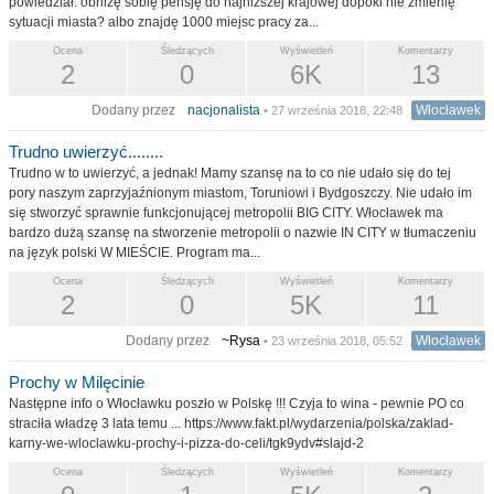
powiedział: obniżę sobię pensję do najniższej krajowej dopóki nie zmienię
sytuacji miasta? albo znajdę 1000 miejsc pracy za...
Ocena
Śledzących
Wyświetleń
Komentarzy
2
0
6K
13
Dodany przez
nacjonalista
Włocławek
• 27 września 2018, 22:48
Trudno uwierzyć........
Trudno w to uwierzyć, a jednak! Mamy szansę na to co nie udało się do tej
pory naszym zaprzyjaźnionym miastom, Toruniowi i Bydgoszczy. Nie udało im
się stworzyć sprawnie funkcjonującej metropolii BIG CITY. Włocławek ma
bardzo dużą szansę na stworzenie metropolii o nazwie IN CITY w tłumaczeniu
na język polski W MIEŚCIE. Program ma...
Ocena
Śledzących
Wyświetleń
Komentarzy
2
0
5K
11
Dodany przez
~Rysa
Włocławek
• 23 września 2018, 05:52
Prochy w Milęcinie
Następne info o Włocławku poszło w Polskę !!! Czyja to wina - pewnie PO co
straciła władzę 3 lata temu ... https://www.fakt.pl/wydarzenia/polska/zaklad-
karny-we-wloclawku-prochy-i-pizza-do-celi/tgk9ydv#slajd-2
Ocena
Śledzących
Wyświetleń
Komentarzy