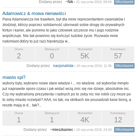
Dodany przez
~Nik
Włocławek
• 21 stycznia 2019, 09:54
Adamowicz & mowa nienawiści
Pana Adamowicza nie trawiłem, był dla mnie reprezentantem cwaniaków i
złodzieji, którzy poprzez solidarność utorowali sobie drogę do prywatnych
fortun i karier, ale pomimo to jako człowiek szczerze mu i jego rodzinie
współczuje. Nie tak powinno się kończyć ludzkie życie. Rozwala mnie
natomiast (który to już raz) hipokryzja w...
Ocena
Śledzących
Wyświetleń
Komentarzy
2
0
5K
57
Dodany przez
nacjonalista
Włocławek
• 20 stycznia 2019, 11:36
miasto spi?
wybory były, wybrano nowe stare władze i.... no właśnie. od wyborów minęło
już naprawde sporo czasu i jak widać wcią znic się nie dzieje, absolutnie nic.
Czy my wybralismy prezydenta i radnych po to zeby nic nie robili czy moze po
to zeby miasto rozwijali? AAA, no tak, na stolkach sie pousadzali kase biorą, a
reszte mają w d... tak?...
Ocena
Śledzących
Wyświetleń
Komentarzy
1
1
4K
12
Dodany przez
~mieszkaniec
Włocławek
• 10 stycznia 2019, 23:43