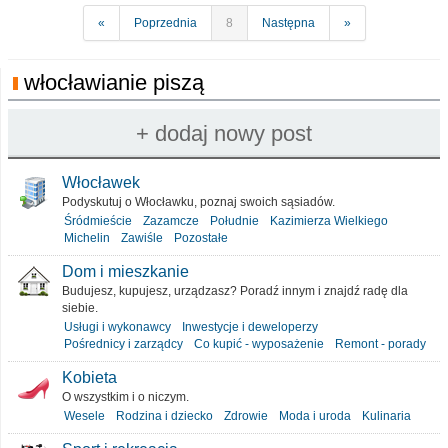
«
Poprzednia
8
Następna
»
włocławianie piszą
Włocławek
Podyskutuj o Włocławku, poznaj swoich sąsiadów.
Śródmieście
Zazamcze
Południe
Kazimierza Wielkiego
Michelin
Zawiśle
Pozostałe
Dom i mieszkanie
Budujesz, kupujesz, urządzasz? Poradź innym i znajdź radę dla
siebie.
Usługi i wykonawcy
Inwestycje i deweloperzy
Pośrednicy i zarządcy
Co kupić - wyposażenie
Remont - porady
Kobieta
O wszystkim i o niczym.
Wesele
Rodzina i dziecko
Zdrowie
Moda i uroda
Kulinaria