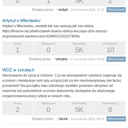
0
1
5K
2
Dodany przez
~wstyd
Włocławek
• 19 września 2018, 11:27
Artykuł o Włocławku
Artykuł o Włocławku, niestety tak nas opisują jak nas widzą :
https://finanse.wp.pl/wloclawek-dawna-stolica-keczupu-dzis-straszy-
zrujnowanymi-kamienicami-6296031192327809a
Ocena
Śledzących
Wyświetleń
Komentarzy
1
0
5K
10
Dodany przez
~smutne
Włocławek
• 17 września 2018, 05:08
WDŻ w szkołach
Wychowanie do życia w rodzinie. Czy we włocławskich szkołach sugeruje się
uczniom i manipuluje nimi aby uczęszczali na ten nieobowiązkowy (de facto)
przedmiot? Na początku roku szkolnego dyrektor powinien otrzymać od
rodziców lub pełnoletnich uczniów dokumenty niezbędne do właściwego
zorganizowania pracy szkoły w nowym roku...
Ocena
Śledzących
Wyświetleń
Komentarzy
2
0
5K
8
Dodany przez
~Jacek
Włocławek
• 11 września 2018, 09:16