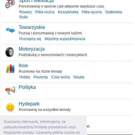
Sport i rekreacja
Porozmawiaj o sporcie i jak aktywnie spędzasz czas.
Rowery
Piłka nożna
Koszykówka
Piłka ręczna
Siatkówka
Rolki
Towarzyskie
Poznaj i porozmawiaj z nowymi ludźmi.
Poznajmy się
Wspólny wyjazd/impreza
Motoryzacja
Podyskutuj o samochodach i motocyklach.
Inne
Rozmowy na różne tematy
Hobby
Prezenty
Czas wolny
Nauka
Polityka
Hydepark
Rozmawiaj na wszystkie tematy
O portalu
Szanowny Internauto, informujemy, że
Podziel się pomysłami, które ulepszą portal.
zaktualizowaliśmy Politykę prywatności oraz
Regulamin portalu. Używamy plików cookie do