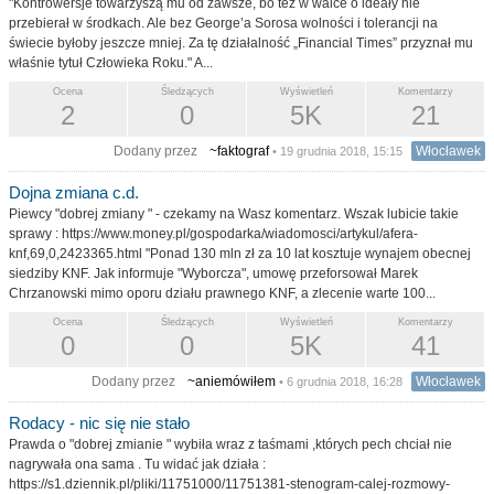
"Kontrowersje towarzyszą mu od zawsze, bo też w walce o ideały nie
przebierał w środkach. Ale bez George’a Sorosa wolności i tolerancji na
świecie byłoby jeszcze mniej. Za tę działalność „Financial Times” przyznał mu
właśnie tytuł Człowieka Roku." A...
Ocena
Śledzących
Wyświetleń
Komentarzy
2
0
5K
21
Dodany przez
~faktograf
Włocławek
• 19 grudnia 2018, 15:15
Dojna zmiana c.d.
Piewcy "dobrej zmiany " - czekamy na Wasz komentarz. Wszak lubicie takie
sprawy : https://www.money.pl/gospodarka/wiadomosci/artykul/afera-
knf,69,0,2423365.html "Ponad 130 mln zł za 10 lat kosztuje wynajem obecnej
siedziby KNF. Jak informuje "Wyborcza", umowę przeforsował Marek
Chrzanowski mimo oporu działu prawnego KNF, a zlecenie warte 100...
Ocena
Śledzących
Wyświetleń
Komentarzy
0
0
5K
41
Dodany przez
~aniemówiłem
Włocławek
• 6 grudnia 2018, 16:28
Rodacy - nic się nie stało
Prawda o "dobrej zmianie " wybiła wraz z taśmami ,których pech chciał nie
nagrywała ona sama . Tu widać jak działa :
https://s1.dziennik.pl/pliki/11751000/11751381-stenogram-calej-rozmowy-