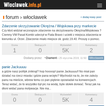
forum › włocławek
+ dodaj nowy post
Zdarzenie skrzyżowanie Okrężna / Wojskowa przy markecie
Czy ktoś widział wczorajsze zdarzenie na skrzyżowaniu Okrężna/Wojskowa ?
Ciemny VW Pasat Kombi uderzył w Fiata Bravo i uciekł z miejsca zdarzenia w
kierunku ul. Orzei. Zdarzenie miało miejsce ok. godz.19.40. Proszę o pomoc.
Ocena
Śledzących
Wyświetleń
Komentarzy
1
0
5K
2
Dodany przez
~Diament
Włocławek
• 25 stycznia 2019, 11:50
panie Jackuuuu
a gdzie nasz polityk zniknął? hop hoooop! panie Jackuuuu!! No miał pan
działać na rzecz miasta i gdzie pana wcięło? Wychodzi na to, że nie zależy
panu na mieście, wbrew temu co pan pięknie opowiadał na konwencjach.
Teraz widać, że to wszystko był pic na wodę, byle stołek dorwać. Teraz jak na
dłoni widać pana motywacje. Nie ma...
Ocena
Śledzących
Wyświetleń
Komentarzy
0
0
5K
4