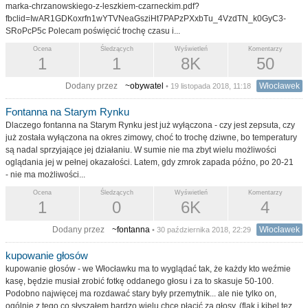
marka-chrzanowskiego-z-leszkiem-czarneckim.pdf?
fbclid=IwAR1GDKoxrfn1wYTVNeaGsziHt7PAPzPXxbTu_4VzdTN_k0GyC3-
SRoPcP5c Polecam poświęcić trochę czasu i...
Ocena
Śledzących
Wyświetleń
Komentarzy
1
1
8K
50
Dodany przez
~obywatel
Włocławek
• 19 listopada 2018, 11:18
Fontanna na Starym Rynku
Dlaczego fontanna na Starym Rynku jest już wyłączona - czy jest zepsuta, czy
już została wyłączona na okres zimowy, choć to trochę dziwne, bo temperatury
są nadal sprzyjające jej działaniu. W sumie nie ma zbyt wielu możliwości
oglądania jej w pełnej okazałości. Latem, gdy zmrok zapada późno, po 20-21
- nie ma możliwości...
Ocena
Śledzących
Wyświetleń
Komentarzy
1
0
6K
4
Dodany przez
~fontanna
Włocławek
• 30 października 2018, 22:29
kupowanie głosów
kupowanie głosów - we Włocławku ma to wyglądać tak, że każdy kto weźmie
kasę, będzie musiał zrobić fotkę oddanego głosu i za to skasuje 50-100.
Podobno najwięcej ma rozdawać stary były przemytnik... ale nie tylko on,
ogólnie z tego co słyszałem bardzo wielu chce płacić za głosy, (flak i kibel tez