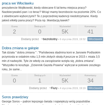
praca we Włocławku
prezydencie Wojtkowski, kiedy obiecane 6 lat temu miejsca pracy?
Naobiecywałeś pan i co teraz? Wciąż mamy bezrobocie na poziomie 20%. Co
z obietnicami wyborczymi? Te z poprzedniej kadencji niedotrzymane. Kiedy
jakieś efekty pana pracy? Poza np. likwidacją ławek?
Ocena
Śledzących
Wyświetleń
Komentarzy
2
0
5K
41
Dodany przez
~bezrobotny
Włocławek
• 6 stycznia 2019, 19:32
Dobra zmiana w galopie
Tak działa " dobra zmiana " : "Państwowa stadnina koni w Janowie Podlaskim
przyniosła w ostatnim roku 1,5 mln złotych straty.A jeszcze w 2015 r. miała 3,5
mln zł nadwyżki. Tyle że wtedy za zarządzanie wzięła się „dobra zmiana”.
"Wszystko to kosztuje. „Dziennik Gazeta Prawna” wyliczał w połowie zeszłego
roku, że same...
Ocena
Śledzących
Wyświetleń
Komentarzy
0
1
5K
34
Dodany przez
~Fiury
Włocławek
• 4 stycznia 2019, 19:19
Soros prawdziwy
George Soros – patron lepszego świata i największy wróg populistów .