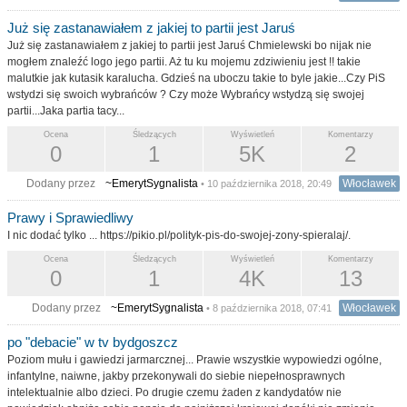
Już się zastanawiałem z jakiej to partii jest Jaruś
Już się zastanawiałem z jakiej to partii jest Jaruś Chmielewski bo nijak nie
mogłem znaleźć logo jego partii. Aż tu ku mojemu zdziwieniu jest !! takie
malutkie jak kutasik karalucha. Gdzieś na uboczu takie to byle jakie...Czy PiS
wstydzi się swoich wybrańców ? Czy może Wybrańcy wstydzą się swojej
partii...Jaka partia tacy...
Ocena
Śledzących
Wyświetleń
Komentarzy
0
1
5K
2
Dodany przez
~EmerytSygnalista
Włocławek
• 10 października 2018, 20:49
Prawy i Sprawiedliwy
I nic dodać tylko ... https://pikio.pl/polityk-pis-do-swojej-zony-spieralaj/.
Ocena
Śledzących
Wyświetleń
Komentarzy
0
1
4K
13
Dodany przez
~EmerytSygnalista
Włocławek
• 8 października 2018, 07:41
po "debacie" w tv bydgoszcz
Poziom mułu i gawiedzi jarmarcznej... Prawie wszystkie wypowiedzi ogólne,
infantylne, naiwne, jakby przekonywali do siebie niepełnosprawnych
intelektualnie albo dzieci. Po drugie czemu żaden z kandydatów nie