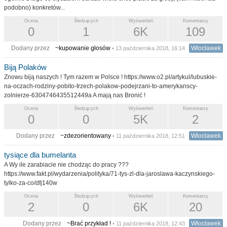
podobno) konkretów...
Ocena
Śledzących
Wyświetleń
Komentarzy
0
1
6K
109
Dodany przez
~kupowanie głosów
Włocławek
• 13 października 2018, 16:14
Biją Polaków
Znowu biją naszych ! Tym razem w Polsce ! https://www.o2.pl/artykul/lubuskie-
na-oczach-rodziny-pobito-trzech-polakow-podejrzani-to-amerykanscy-
zolnierze-6304746435512449a A mają nas Bronić !
Ocena
Śledzących
Wyświetleń
Komentarzy
0
0
5K
2
Dodany przez
~zdezorientowany
Włocławek
• 11 października 2018, 12:51
tysiące dla bumelanta
A Wy ile zarabiacie nie chodząc do pracy ???
https://www.fakt.pl/wydarzenia/polityka/71-tys-zl-dla-jaroslawa-kaczynskiego-
tylko-za-co/dfj140w
Ocena
Śledzących
Wyświetleń
Komentarzy
2
0
6K
20
Dodany przez
~Brać przykład !
Włocławek
• 11 października 2018, 12:43