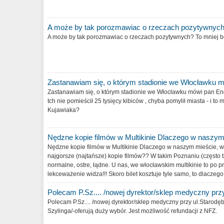
A może by tak porozmawiac o rzeczach pozytywnych
A może by tak porozmawiac o rzeczach pozytywnych? To mniej bo
Zastanawiam się, o którym stadionie we Włocławku 
Zastanawiam się, o którym stadionie we Włocławku mówi pan En
tch nie pomieścił 25 tysięcy kibiców , chyba pomylił miasta - i t
Kujawiaka?
Nędzne kopie filmów w Multikinie Dlaczego w naszy
Nędzne kopie filmów w Multikinie Dlaczego w naszym mieście, w
najgorsze (najtańsze) kopie filmów?? W takim Poznaniu (często
normalne, ostre, łądne. U nas, we włocławskim multikinie to po pro
lekceważenie widza!!! Skoro bilet kosztuje tyle samo, to dlaczego u
Polecam P.Sz.... /nowej dyrektor/sklep medyczny prz
Polecam P.Sz.... /nowej dyrektor/sklep medyczny przy ul.Starodęb
Szylinga/-oferują duży wybór. Jest możliwość refundacji z NFZ.