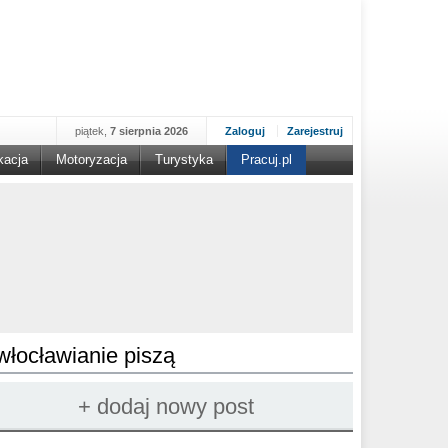
piątek,
7 sierpnia 2026
Zaloguj
Zarejestruj
kacja
Motoryzacja
Turystyka
Pracuj.pl
włocławianie piszą