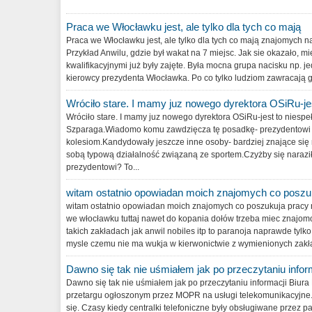
Praca we Włocławku jest, ale tylko dla tych co mają
Praca we Włocławku jest, ale tylko dla tych co mają znajomych 
Przykład Anwilu, gdzie był wakat na 7 miejsc. Jak sie okazało, 
kwalifikacyjnymi już były zajęte. Była mocna grupa nacisku np. 
kierowcy prezydenta Włocławka. Po co tylko ludziom zawracają g
Wróciło stare. I mamy juz nowego dyrektora OSiRu-jes
Wróciło stare. I mamy juz nowego dyrektora OSiRu-jest to niesp
Szparaga.Wiadomo komu zawdzięcza tę posadkę- prezydentowi 
kolesiom.Kandydowały jeszcze inne osoby- bardziej znające się 
sobą typową działalność związaną ze sportem.Czyżby się naraził
prezydentowi? To...
witam ostatnio opowiadan moich znajomych co poszu
witam ostatnio opowiadan moich znajomych co poszukuja pracy n
we włocławku tuttaj nawet do kopania dołów trzeba miec znajom
takich zakładach jak anwil nobiles itp to paranoja naprawde tyl
mysle czemu nie ma wukja w kierwonictwie z wymienionych zakładó
Dawno się tak nie uśmiałem jak po przeczytaniu infor
Dawno się tak nie uśmiałem jak po przeczytaniu informacji Biu
przetargu ogłoszonym przez MOPR na usługi telekomunikacyjne.
się. Czasy kiedy centralki telefoniczne były obsługiwane przez pa