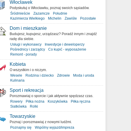
Włocławek
Podyskutuj o Włocławku, poznaj swoich sąsiadów.
Śródmieście
Zazamcze
Południe
Kazimierza Wielkiego
Michelin
Zawiśle
Pozostałe
Dom i mieszkanie
Budujesz, kupujesz, urządzasz? Poradź innym i znajdź
radę dla siebie.
Usługi i wykonawcy
Inwestycje i deweloperzy
Pośrednicy i zarządcy
Co kupić - wyposażenie
Remont - porady
Kobieta
O wszystkim i o niczym.
Wesele
Rodzina i dziecko
Zdrowie
Moda i uroda
Kulinaria
Sport i rekreacja
Porozmawiaj o sporcie i jak aktywnie spędzasz czas.
Rowery
Piłka nożna
Koszykówka
Piłka ręczna
Siatkówka
Rolki
Towarzyskie
Poznaj i porozmawiaj z nowymi ludźmi.
Poznajmy się
Wspólny wyjazd/impreza