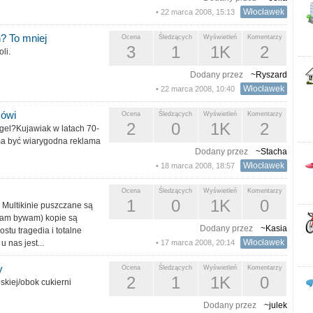
Włocławek
• 22 marca 2008, 15:13
? To mniej
Ocena
Śledzących
Wyświetleń
Komentarzy
3
1
1K
2
li.
Dodany przez
~Ryszard
Włocławek
• 22 marca 2008, 10:40
mówi
Ocena
Śledzących
Wyświetleń
Komentarzy
2
0
1K
2
gel?Kujawiak w latach 70-
o ma być wiarygodna reklama
Dodany przez
~Stacha
Włocławek
• 18 marca 2008, 18:57
m
Ocena
Śledzących
Wyświetleń
Komentarzy
1
0
1K
0
 Multikinie puszczane są
 tam bywam) kopie są
Dodany przez
~Kasia
stu tragedia i totalne
Włocławek
 nas jest...
• 17 marca 2008, 20:14
y
Ocena
Śledzących
Wyświetleń
Komentarzy
2
1
1K
0
skiej/obok cukierni
Dodany przez
~julek