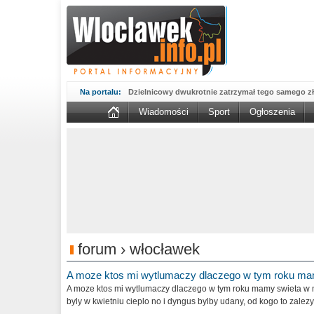
Na portalu:
Dzielnicowy dwukrotnie zatrzymał tego samego zł
Wiadomości
Sport
Ogłoszenia
Wsparcie Organizacji Wolontariatu w NGO – 'WO
WOW...
Sika wmurowała kamień węgielny pod fabrykę w B
Kujawskim....
MAN potrącił kobietę na przejściu. 67-latka nie żyj
Nasze konstelacje dobrych miejsc świecą pełnym 
prezentuje...
Aktualne oferty zatrudnienia z Powiatowego Urzę
zmienić...
Włocławscy policjanci rozpracowali seryjnego złod
Kompletnie pijany 66-latek porysował nożem sa
forum › włocławek
Nowy okres 800 plus ruszył, pieniądze są już na k
A moze ktos mi wytlumaczy dlaczego w tym roku ma
potrwa...
Podsumowanie działań 'NURD' na włocławskich 
A moze ktos mi wytlumaczy dlaczego w tym roku mamy swieta w m
powiatu...
byly w kwietniu cieplo no i dyngus bylby udany, od kogo to zalezy.