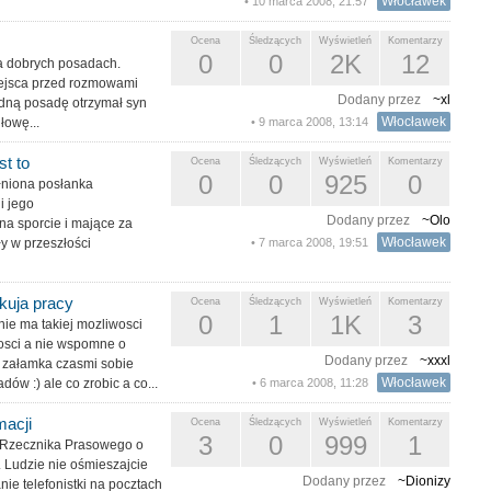
Włocławek
• 10 marca 2008, 21:57
Ocena
Śledzących
Wyświetleń
Komentarzy
0
0
2K
12
na dobrych posadach.
miejsca przed rozmowami
Dodany przez
~xl
jedną posadę otrzymał syn
Włocławek
łowę...
• 9 marca 2008, 13:14
t to
Ocena
Śledzących
Wyświetleń
Komentarzy
0
0
925
0
ełniona posłanka
i jego
Dodany przez
~Olo
na sporcie i mające za
Włocławek
y w przeszłości
• 7 marca 2008, 19:51
kuja pracy
Ocena
Śledzących
Wyświetleń
Komentarzy
0
1
1K
3
ie ma takiej mozliwosci
osci a nie wspomne o
Dodany przez
~xxxl
ko załamka czasmi sobie
Włocławek
w :) ale co zrobic a co...
• 6 marca 2008, 11:28
macji
Ocena
Śledzących
Wyświetleń
Komentarzy
3
0
999
1
ra Rzecznika Prasowego o
 Ludzie nie ośmieszajcie
Dodany przez
~Dionizy
nie telefonistki na pocztach