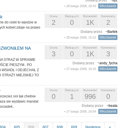
Dodany przez
~xyz
Włocławek
• 28 lutego 2008, 18:43
ak
Ocena
Śledzących
Wyświetleń
Komentarzy
2
0
1K
2
ie do rzeki to wjedzie w
rych kobiet zdaje na prawo
Dodany przez
~Bartek
Włocławek
• 28 lutego 2008, 15:22
 DZWONIŁEM NA
Ocena
Śledzących
Wyświetleń
Komentarzy
3
0
1K
3
NA STRAŻ W SPRAWIE
Dodany przez
~andy_fycha
CIE PIESZYM.. PO
Włocławek
• 27 lutego 2008, 19:15
 WSIADŁ I ODJECHAŁ Z
D STRAŻY MIEJSKIEJ TO
y
Ocena
Śledzących
Wyświetleń
Komentarzy
0
1
996
0
rzeciez oni tak chetnie
aza sie wystawic mandat
Dodany przez
~beata
porzadek..
Włocławek
• 27 lutego 2008, 16:54
604
605
606
607
608
609
Następna
»