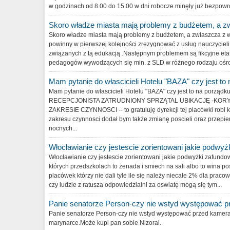
w godzinach od 8.00 do 15.00 w dni robocze minęły już bezpowro
Skoro władze miasta mają problemy z budżetem, a z
Skoro władze miasta mają problemy z budżetem, a zwłaszcza z w
powinny w pierwszej kolejności zrezygnować z usług nauczycieli 
związanych z tą edukacją .Następnym problemem są fikcyjne et
pedagogów wywodzących się min. z SLD w różnego rodzaju ośrod
Mam pytanie do włascicieli Hotelu "BAZA" czy jest to 
Mam pytanie do włascicieli Hotelu "BAZA" czy jest to na porządk
RECEPCJONISTA ZATRUDNIONY SPRZĄTAL UBIKACJĘ -KORY
ZAKRESIE CZYNNOSCI -- to gratuluję dyrekcji tej placówki robi 
zakresu czynnosci dodał bym także zmianę poscieli oraz przepier
nocnych...
Włocławianie czy jestescie zorientowani jakie podwyż
Włocławianie czy jestescie zorientowani jakie podwyżki zafundow
których przedszkolach to żenada i smiech na sali albo to wina 
placówek którzy nie dali tyle ile się należy niecałe 2% dla praco
czy ludzie z ratusza odpowiedzialni za oswiatę mogą się tym...
Panie senatorze Person-czy nie wstyd występować p
Panie senatorze Person-czy nie wstyd występować przed kameram
marynarce.Może kupi pan sobie Nizoral.