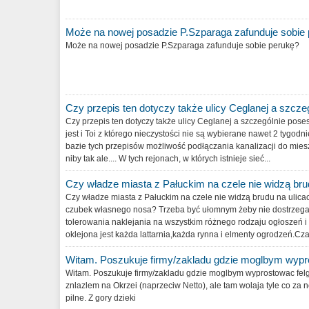
Może na nowej posadzie P.Szparaga zafunduje sobie
Może na nowej posadzie P.Szparaga zafunduje sobie perukę?
Czy przepis ten dotyczy także ulicy Ceglanej a szcze
Czy przepis ten dotyczy także ulicy Ceglanej a szczególnie pose
jest i Toi z którego nieczystości nie są wybierane nawet 2 tygodni
bazie tych przepisów możliwość podłączania kanalizacji do mie
niby tak ale.... W tych rejonach, w których istnieje sieć...
Czy władze miasta z Pałuckim na czele nie widzą bru
Czy władze miasta z Pałuckim na czele nie widzą brudu na ulica
czubek własnego nosa? Trzeba być ułomnym żeby nie dostrzegać
tolerowania naklejania na wszystkim różnego rodzaju ogłoszeń i
oklejona jest każda lattarnia,każda rynna i elmenty ogrodzeń.Cza
Witam. Poszukuje firmy/zakladu gdzie moglbym wyp
Witam. Poszukuje firmy/zakladu gdzie moglbym wyprostowac fel
znlazlem na Okrzei (naprzeciw Netto), ale tam wolaja tyle co za
pilne. Z gory dzieki