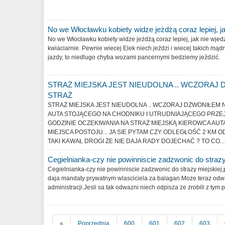
No we Włocławku kobiety widze jeżdżą coraz lepiej, j
No we Włocławku kobiety widze jeżdżą coraz lepiej, jak nie wjedz
kwiaciarnie. Pewnie wiecej Elek niech jeździ i wiecej takich mąd
jazdy, to niedlugo chyba wozami pancernymi bedziemy jeździć.
STRAŻ MIEJSKA JEST NIEUDOLNA .. WCZORAJ
STRAŻ
STRAŻ MIEJSKA JEST NIEUDOLNA .. WCZORAJ DZWONIŁEM 
AUTA STOJĄCEGO NA CHODNIKU I UTRUDNIAJĄCEGO PRZEJŚ
GODZINIE OCZEKIWANIA NA STRAŻ MIEJSKĄ KIEROWCA AUTA
MIEJSCA POSTOJU... JA SIE PYTAM CZY ODLEGŁOŚĆ 2 KM O
TAKI KAWAŁ DROGI ŻE NIE DAJA RADY DOJECHAĆ ? TO CO...
Cegielnianka-czy nie powinniscie zadzwonic do straz
Cegielnianka-czy nie powinniscie zadzwonic do strazy miejskiej,p
daja mandaty prywatnym wlasciciela za balagan.Moze teraz odw
administracji.Jesli sa tak odwazni niech odpisza ze zrobili z tym 
«
Poprzednia
600
601
602
603