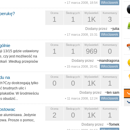
Włocławek
• 17 marca 2008, 18:54
 perukę?
Ocena
Śledzących
Wyświetleń
Komentarzy
1
1
1K
3
Dodany przez
~julia
Włocławek
• 17 marca 2008, 15:31
gólnie
Ocena
Śledzących
Wyświetleń
Komentarzy
1
1
969
0
sji 13/15 gdzie ustawiony
e, czy jest możliwość na
Dodany przez
~mandragona
szkań .Według przepisów
Włocławek
• 15 marca 2008, 20:41
du na
Ocena
Śledzących
Wyświetleń
Komentarzy
0
0
1K
1
ch?Czy dostrzegają tylko
 brudnych ulic i
Dodany przez
~ten sam
 plakatów. W środmieściu
Włocławek
s obudzić...
• 11 marca 2008, 12:24
rostowac
Ocena
Śledzących
Wyświetleń
Komentarzy
2
0
1K
1
ge aluminiawa. Jedynie
 nowa. Prosze o pomoc,
Dodany przez
~Tomek