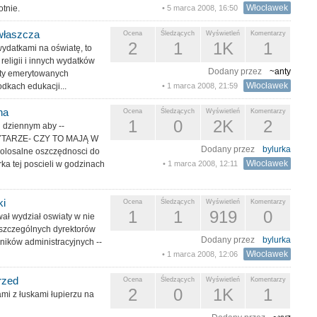
Włocławek
tnie.
• 5 marca 2008, 16:50
właszcza
Ocena
Śledzących
Wyświetleń
Komentarzy
2
1
1K
1
ydatkami na oświatę, to
religii i innych wydatków
Dodany przez
~anty
aty emerytowanych
Włocławek
kach edukacji...
• 1 marca 2008, 21:59
na
Ocena
Śledzących
Wyświetleń
Komentarzy
1
0
2K
2
u dziennym aby --
TARZE- CZY TO MAJĄ W
Dodany przez
bylurka
kolosalne oszczędnosci do
Włocławek
ka tej poscieli w godzinach
• 1 marca 2008, 12:11
ki
Ocena
Śledzących
Wyświetleń
Komentarzy
1
1
919
0
ał wydział oswiaty w nie
poszczególnych dyrektorów
Dodany przez
bylurka
wników administracyjnych --
Włocławek
• 1 marca 2008, 12:06
rzed
Ocena
Śledzących
Wyświetleń
Komentarzy
2
0
1K
1
i z łuskami łupierzu na