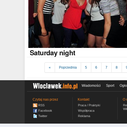
Saturday
night
«
Poprzednia
5
6
7
8
Wiadomości
Sport
Ogło
Czytaj nas przez
Kontakt
O 
RSS
Praca / Praktyki
Re
Wl
Facebook
Współpraca
Twitter
Reklama