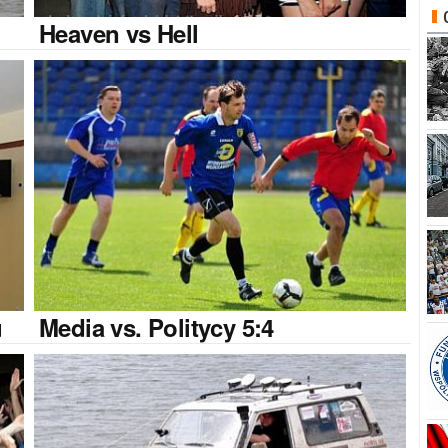
Heaven
vs Hell
u
Media
vs. Politycy 5:4