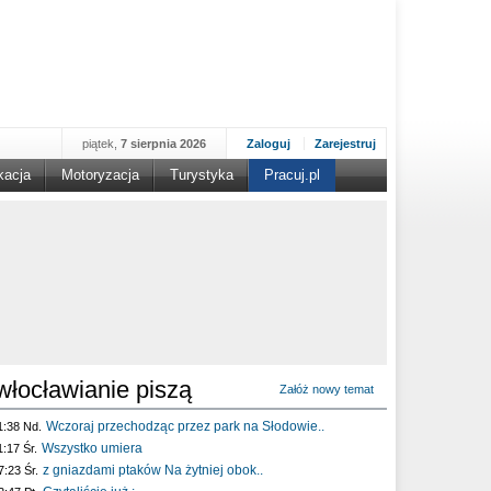
piątek,
7 sierpnia 2026
Zaloguj
Zarejestruj
kacja
Motoryzacja
Turystyka
Pracuj.pl
włocławianie piszą
Załóż nowy temat
Wczoraj przechodząc przez park na Słodowie..
1:38 Nd.
Wszystko umiera
1:17 Śr.
z gniazdami ptaków Na żytniej obok..
7:23 Śr.