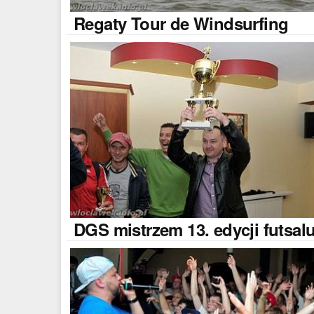
Regaty
Tour de Windsurfing
DGS
mistrzem 13. edycji futsal