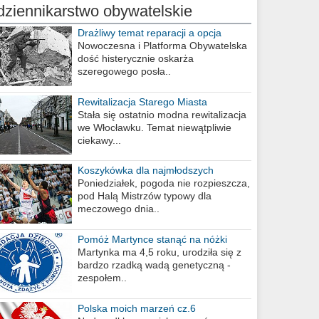
dziennikarstwo obywatelskie
Drażliwy temat reparacji a opcja
berlińska
Nowoczesna i Platforma Obywatelska
dość histerycznie oskarża
szeregowego posła..
Rewitalizacja Starego Miasta
Stała się ostatnio modna rewitalizacja
we Włocławku. Temat niewątpliwie
ciekawy...
Koszykówka dla najmłodszych
Poniedziałek, pogoda nie rozpieszcza,
pod Halą Mistrzów typowy dla
meczowego dnia..
Pomóż Martynce stanąć na nóżki
Martynka ma 4,5 roku, urodziła się z
bardzo rzadką wadą genetyczną -
zespołem..
Polska moich marzeń cz.6