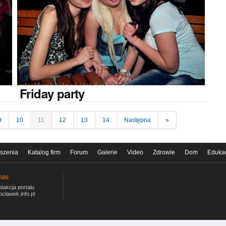
Friday
party
9
10
11
12
13
14
Następna
»
szenia
Katalog firm
Forum
Galerie
Video
Zdrowie
Dom
Eduka
nas
dakcja portalu
oclawek.info.pl