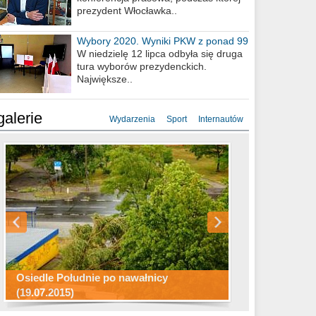
prezydent Włocławka..
Wybory 2020. Wyniki PKW z ponad 99
procent obwodów
W niedzielę 12 lipca odbyła się druga
tura wyborów prezydenckich.
Największe..
galerie
Wydarzenia
Sport
Internautów
Konkurs fotograficzny "Co to za
Miasto kładzie się do snu .
miejsca"
Ścieżka rowerowa w naszym mieście
Osiedle Południe po nawałnicy
(19.07.2015)
Wizytówka Włocławka
polowanie wigilijne 2014