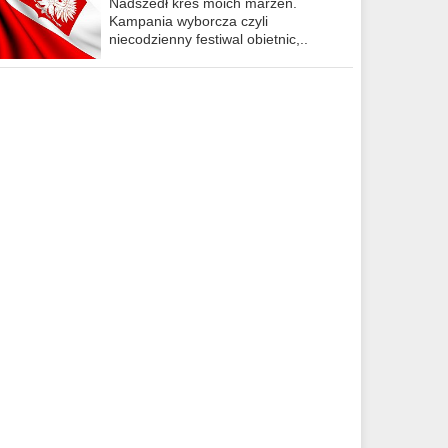
Nadszedł kres moich marzeń.
Kampania wyborcza czyli
niecodzienny festiwal obietnic,..