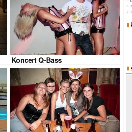
1
0
0
Koncert
Q-Bass