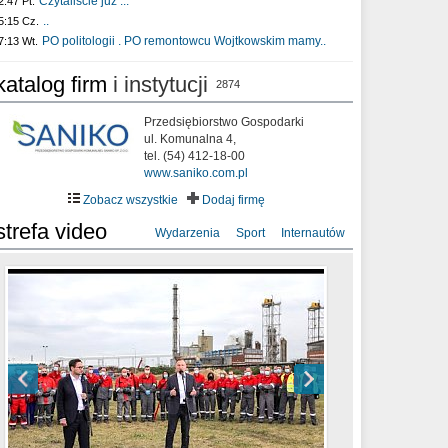
Czytaliście już :..
2:47 Pt.
..
5:15 Cz.
PO politologii . PO remontowcu Wojtkowskim mamy..
7:13 Wt.
katalog firm
i instytucji
2874
Przedsiębiorstwo Gospodarki
ul. Komunalna 4,
tel. (54) 412-18-00
www.saniko.com.pl
Zobacz wszystkie
Dodaj firmę
strefa video
Wydarzenia
Sport
Internautów
sixf33t .Last Year DRONE FOOTAGE
XXIII Sesja Rady Miasta Włocławek VIII
Ni To Ponk - W oczach mamy strach
Włocławek
kadencji w dniu 09.06.2020 r.