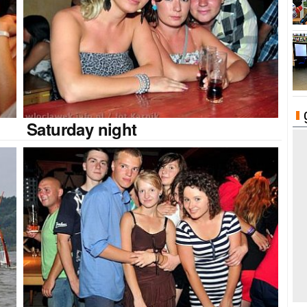
Saturday
night