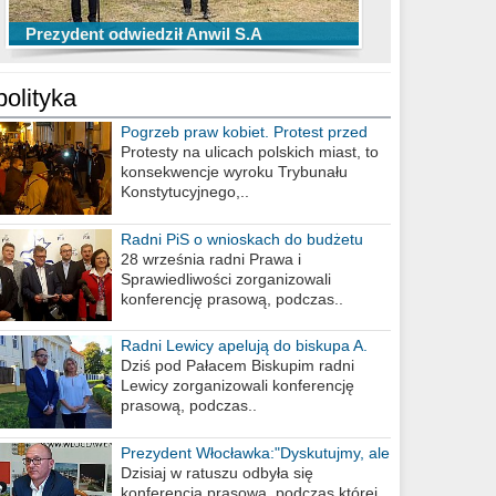
TOP 10 przechwytów Anwilu Włocławek
TOP 5 rzutów Anwilu Włocławek w BCL
Prezydent odwiedził Anwil S.A
w EBL w sezonie 2019/2020
w sezonie 2019/2020
polityka
Pogrzeb praw kobiet. Protest przed
biurem poselskim PiS
Protesty na ulicach polskich miast, to
konsekwencje wyroku Trybunału
Konstytucyjnego,..
Radni PiS o wnioskach do budżetu
miasta na 2021 rok
28 września radni Prawa i
Sprawiedliwości zorganizowali
konferencję prasową, podczas..
Radni Lewicy apelują do biskupa A.
Wiesława Meringa
Dziś pod Pałacem Biskupim radni
Lewicy zorganizowali konferencję
prasową, podczas..
Prezydent Włocławka:"Dyskutujmy, ale
nie obrażajmy się”
Dzisiaj w ratuszu odbyła się
konferencja prasowa, podczas której