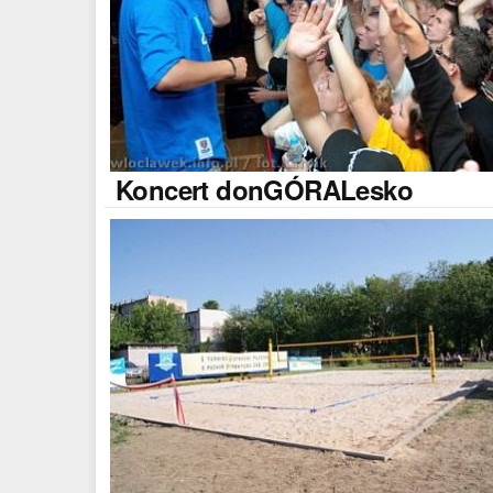
Koncert
donGÓRALesko