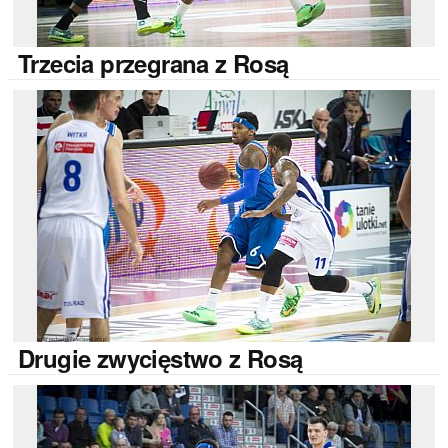
Trzecia
przegrana z Rosą
Drugie
zwycięstwo z Rosą