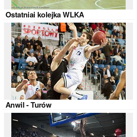
Ostatniai
kolejka WLKA
Anwil
- Turów