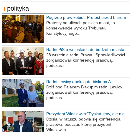
polityka
Pogrzeb praw kobiet. Protest przed biurem
poselskim PiS
Protesty na ulicach polskich miast, to
konsekwencje wyroku Trybunału
Konstytucyjnego,..
Radni PiS o wnioskach do budżetu miasta
na 2021 rok
28 września radni Prawa i Sprawiedliwości
zorganizowali konferencję prasową,
podczas..
Radni Lewicy apelują do biskupa A.
Wiesława Meringa
Dziś pod Pałacem Biskupim radni Lewicy
zorganizowali konferencję prasową,
podczas..
Prezydent Włocławka:"Dyskutujmy, ale nie
obrażajmy się”
Dzisiaj w ratuszu odbyła się konferencja
prasowa, podczas której prezydent
Włocławka..