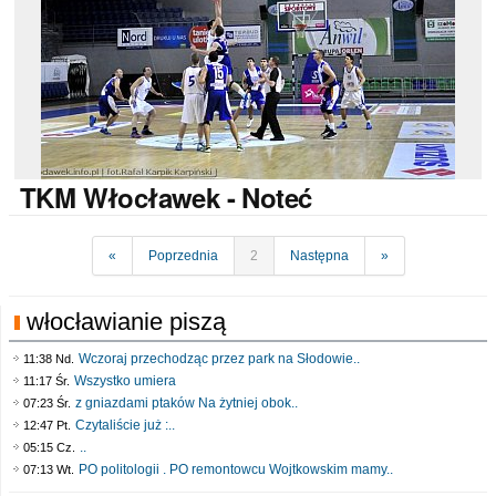
TKM
Włocławek - Noteć
«
Poprzednia
2
Następna
»
włocławianie piszą
Wczoraj przechodząc przez park na Słodowie..
11:38 Nd.
Wszystko umiera
11:17 Śr.
z gniazdami ptaków Na żytniej obok..
07:23 Śr.
Czytaliście już :..
12:47 Pt.
..
05:15 Cz.
PO politologii . PO remontowcu Wojtkowskim mamy..
07:13 Wt.