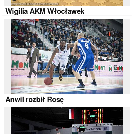
Wigilia
AKM Włocławek
Anwil
rozbił Rosę