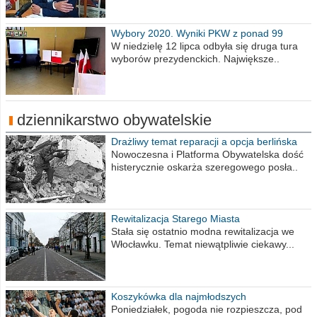
Wybory 2020. Wyniki PKW z ponad 99
procent obwodów
W niedzielę 12 lipca odbyła się druga tura
wyborów prezydenckich. Największe..
dziennikarstwo obywatelskie
Drażliwy temat reparacji a opcja berlińska
Nowoczesna i Platforma Obywatelska dość
histerycznie oskarża szeregowego posła..
Rewitalizacja Starego Miasta
Stała się ostatnio modna rewitalizacja we
Włocławku. Temat niewątpliwie ciekawy...
Koszykówka dla najmłodszych
Poniedziałek, pogoda nie rozpieszcza, pod