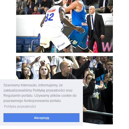
Szanowny Internauto, informujemy, że
zaktualizowaliśmy Politykę prywatności oraz
Regulamin portalu. Używamy plików cookie do
poprawnego funkcjonowania portalu.
Polityka prywatności
Akceptuję