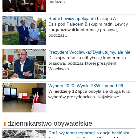
podczas..
Radni Lewicy apelują do biskupa A.
Wiesława Meringa
Dziś pod Pałacem Biskupim radni Lewicy
zorganizowali konferencję prasową,
podczas..
Prezydent Włocławka:"Dyskutujmy, ale nie
obrażajmy się”
Dzisiaj w ratuszu odbyła się konferencja
prasowa, podczas której prezydent
Włocławka..
Wybory 2020. Wyniki PKW z ponad 99
procent obwodów
W niedzielę 12 lipca odbyła się druga tura
wyborów prezydenckich. Największe..
dziennikarstwo obywatelskie
Drażliwy temat reparacji a opcja berlińska