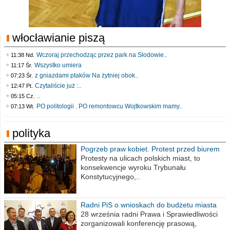
włocławianie piszą
Wczoraj przechodząc przez park na Słodowie..
11:38 Nd.
Wszystko umiera
11:17 Śr.
z gniazdami ptaków Na żytniej obok..
07:23 Śr.
Czytaliście już :..
12:47 Pt.
..
05:15 Cz.
PO politologii . PO remontowcu Wojtkowskim mamy..
07:13 Wt.
polityka
Pogrzeb praw kobiet. Protest przed biurem
poselskim PiS
Protesty na ulicach polskich miast, to
konsekwencje wyroku Trybunału
Konstytucyjnego,..
Radni PiS o wnioskach do budżetu miasta
na 2021 rok
28 września radni Prawa i Sprawiedliwości
zorganizowali konferencję prasową,