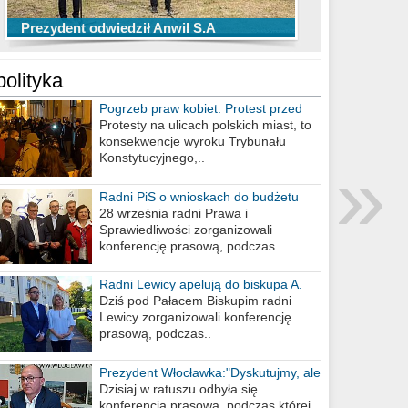
TOP 10 przechwytów Anwilu Włocławek
TOP 5 rzutów Anwilu Włocławek w BCL
Prezydent odwiedził Anwil S.A
w EBL w sezonie 2019/2020
w sezonie 2019/2020
polityka
Pogrzeb praw kobiet. Protest przed
biurem poselskim PiS
Protesty na ulicach polskich miast, to
konsekwencje wyroku Trybunału
»
Konstytucyjnego,..
Radni PiS o wnioskach do budżetu
miasta na 2021 rok
28 września radni Prawa i
Sprawiedliwości zorganizowali
konferencję prasową, podczas..
Radni Lewicy apelują do biskupa A.
Wiesława Meringa
Dziś pod Pałacem Biskupim radni
Lewicy zorganizowali konferencję
prasową, podczas..
Prezydent Włocławka:"Dyskutujmy, ale
nie obrażajmy się”
Dzisiaj w ratuszu odbyła się
konferencja prasowa, podczas której