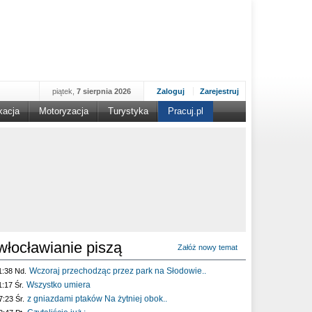
piątek,
7 sierpnia 2026
Zaloguj
Zarejestruj
kacja
Motoryzacja
Turystyka
Pracuj.pl
włocławianie piszą
Załóż nowy temat
Wczoraj przechodząc przez park na Słodowie..
1:38 Nd.
Wszystko umiera
1:17 Śr.
z gniazdami ptaków Na żytniej obok..
7:23 Śr.