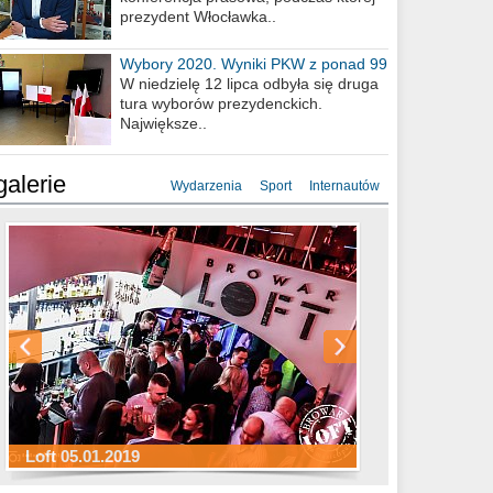
prezydent Włocławka..
Wybory 2020. Wyniki PKW z ponad 99
procent obwodów
W niedzielę 12 lipca odbyła się druga
tura wyborów prezydenckich.
Największe..
galerie
Wydarzenia
Sport
Internautów
Sylwester Hotel Młyn 31.12.2018
Sylwester Miejski 31.12.2018
Sylwester Loft 31.12.2018
Loft 05.01.2019
Sylwester Podgrodzie 31.12.2018
Sylwester Pensjonat Michelin 31.12.2018