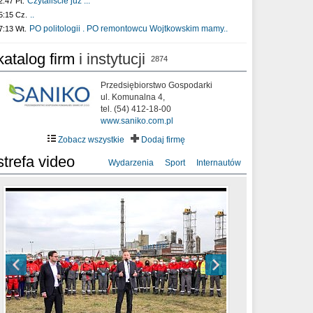
Czytaliście już :..
2:47 Pt.
..
5:15 Cz.
PO politologii . PO remontowcu Wojtkowskim mamy..
7:13 Wt.
katalog firm
i instytucji
2874
Przedsiębiorstwo Gospodarki
ul. Komunalna 4,
tel. (54) 412-18-00
www.saniko.com.pl
Zobacz wszystkie
Dodaj firmę
strefa video
Wydarzenia
Sport
Internautów
sixf33t .Last Year DRONE FOOTAGE
XXIII Sesja Rady Miasta Włocławek VIII
Ni To Ponk - W oczach mamy strach
Włocławek
kadencji w dniu 09.06.2020 r.