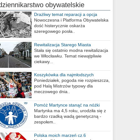
dziennikarstwo obywatelskie
Drażliwy temat reparacji a opcja
berlińska
Nowoczesna i Platforma Obywatelska
dość histerycznie oskarża
szeregowego posła..
Rewitalizacja Starego Miasta
Stała się ostatnio modna rewitalizacja
we Włocławku. Temat niewątpliwie
ciekawy...
Koszykówka dla najmłodszych
Poniedziałek, pogoda nie rozpieszcza,
pod Halą Mistrzów typowy dla
meczowego dnia..
Pomóż Martynce stanąć na nóżki
Martynka ma 4,5 roku, urodziła się z
bardzo rzadką wadą genetyczną -
zespołem..
Polska moich marzeń cz.6