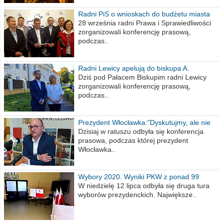
Radni PiS o wnioskach do budżetu miasta
na 2021 rok
28 września radni Prawa i Sprawiedliwości
zorganizowali konferencję prasową,
podczas..
Radni Lewicy apelują do biskupa A.
Wiesława Meringa
Dziś pod Pałacem Biskupim radni Lewicy
zorganizowali konferencję prasową,
podczas..
Prezydent Włocławka:"Dyskutujmy, ale nie
obrażajmy się”
Dzisiaj w ratuszu odbyła się konferencja
prasowa, podczas której prezydent
Włocławka..
Wybory 2020. Wyniki PKW z ponad 99
procent obwodów
W niedzielę 12 lipca odbyła się druga tura
wyborów prezydenckich. Największe..