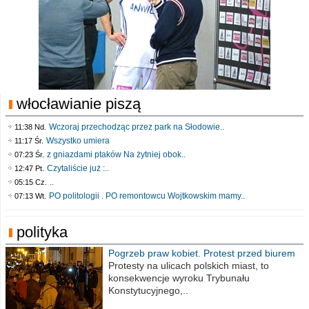
włocławianie piszą
Wczoraj przechodząc przez park na Słodowie..
11:38 Nd.
Wszystko umiera
11:17 Śr.
z gniazdami ptaków Na żytniej obok..
07:23 Śr.
Czytaliście już :..
12:47 Pt.
..
05:15 Cz.
PO politologii . PO remontowcu Wojtkowskim mamy..
07:13 Wt.
polityka
Pogrzeb praw kobiet. Protest przed biurem
poselskim PiS
Protesty na ulicach polskich miast, to
konsekwencje wyroku Trybunału
Konstytucyjnego,..