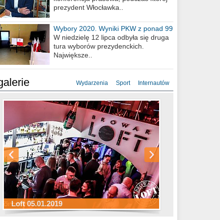
prezydent Włocławka..
Wybory 2020. Wyniki PKW z ponad 99
procent obwodów
W niedzielę 12 lipca odbyła się druga
tura wyborów prezydenckich.
Największe..
galerie
Wydarzenia
Sport
Internautów
Sylwester Hotel Młyn 31.12.2018
Sylwester Miejski 31.12.2018
Sylwester Loft 31.12.2018
Loft 05.01.2019
Sylwester Podgrodzie 31.12.2018
Sylwester Pensjonat Michelin 31.12.2018