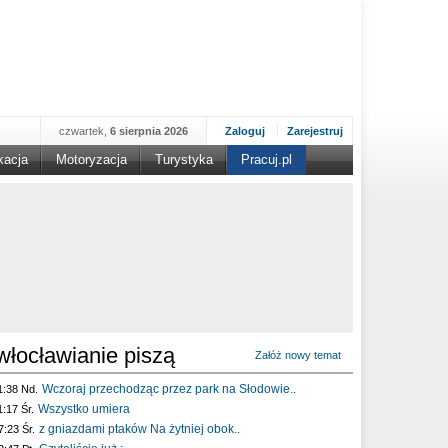
czwartek,
6 sierpnia 2026
Zaloguj
Zarejestruj
kacja
Motoryzacja
Turystyka
Pracuj.pl
włocławianie piszą
Załóż nowy temat
Wczoraj przechodząc przez park na Słodowie..
1:38 Nd.
Wszystko umiera
1:17 Śr.
z gniazdami ptaków Na żytniej obok..
7:23 Śr.