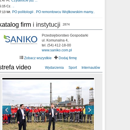
Czytaliście już :..
2:47 Pt.
..
5:15 Cz.
PO politologii . PO remontowcu Wojtkowskim mamy..
7:13 Wt.
katalog firm
i instytucji
2874
Przedsiębiorstwo Gospodarki
ul. Komunalna 4,
tel. (54) 412-18-00
www.saniko.com.pl
Zobacz wszystkie
Dodaj firmę
strefa video
Wydarzenia
Sport
Internautów
sixf33t .Last Year DRONE FOOTAGE
XXIII Sesja Rady Miasta Włocławek VIII
Ni To Ponk - W oczach mamy strach
Włocławek
kadencji w dniu 09.06.2020 r.