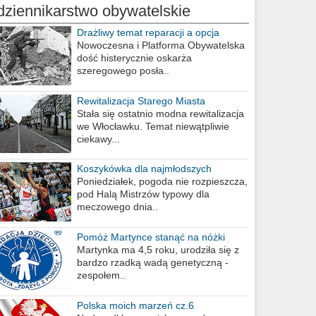
dziennikarstwo obywatelskie
Drażliwy temat reparacji a opcja
berlińska
Nowoczesna i Platforma Obywatelska
dość histerycznie oskarża
szeregowego posła..
Rewitalizacja Starego Miasta
Stała się ostatnio modna rewitalizacja
we Włocławku. Temat niewątpliwie
ciekawy...
Koszykówka dla najmłodszych
Poniedziałek, pogoda nie rozpieszcza,
pod Halą Mistrzów typowy dla
meczowego dnia..
Pomóż Martynce stanąć na nóżki
Martynka ma 4,5 roku, urodziła się z
bardzo rzadką wadą genetyczną -
zespołem..
Polska moich marzeń cz.6