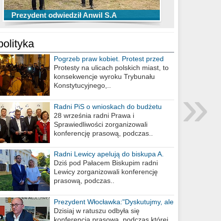
TOP 10 przechwytów Anwilu Włocławek
TOP 5 rzutów Anwilu Włocławek w BCL
Prezydent odwiedził Anwil S.A
w EBL w sezonie 2019/2020
w sezonie 2019/2020
polityka
Pogrzeb praw kobiet. Protest przed
biurem poselskim PiS
Protesty na ulicach polskich miast, to
konsekwencje wyroku Trybunału
»
Konstytucyjnego,..
Radni PiS o wnioskach do budżetu
miasta na 2021 rok
28 września radni Prawa i
Sprawiedliwości zorganizowali
konferencję prasową, podczas..
Radni Lewicy apelują do biskupa A.
Wiesława Meringa
Dziś pod Pałacem Biskupim radni
Lewicy zorganizowali konferencję
prasową, podczas..
Prezydent Włocławka:"Dyskutujmy, ale
nie obrażajmy się”
Dzisiaj w ratuszu odbyła się
konferencja prasowa, podczas której