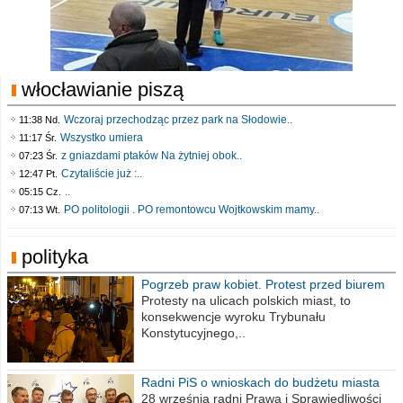
włocławianie piszą
Wczoraj przechodząc przez park na Słodowie..
11:38 Nd.
Wszystko umiera
11:17 Śr.
z gniazdami ptaków Na żytniej obok..
07:23 Śr.
Czytaliście już :..
12:47 Pt.
..
05:15 Cz.
PO politologii . PO remontowcu Wojtkowskim mamy..
07:13 Wt.
polityka
Pogrzeb praw kobiet. Protest przed biurem
poselskim PiS
Protesty na ulicach polskich miast, to
konsekwencje wyroku Trybunału
Konstytucyjnego,..
Radni PiS o wnioskach do budżetu miasta
na 2021 rok
28 września radni Prawa i Sprawiedliwości