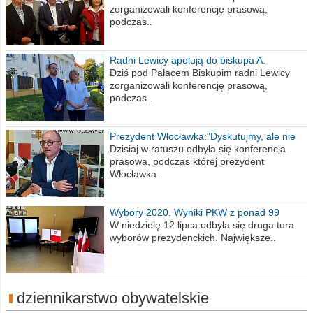
zorganizowali konferencję prasową,
podczas..
Radni Lewicy apelują do biskupa A.
Wiesława Meringa
Dziś pod Pałacem Biskupim radni Lewicy
zorganizowali konferencję prasową,
podczas..
Prezydent Włocławka:"Dyskutujmy, ale nie
obrażajmy się”
Dzisiaj w ratuszu odbyła się konferencja
prasowa, podczas której prezydent
Włocławka..
Wybory 2020. Wyniki PKW z ponad 99
procent obwodów
W niedzielę 12 lipca odbyła się druga tura
wyborów prezydenckich. Największe..
dziennikarstwo obywatelskie