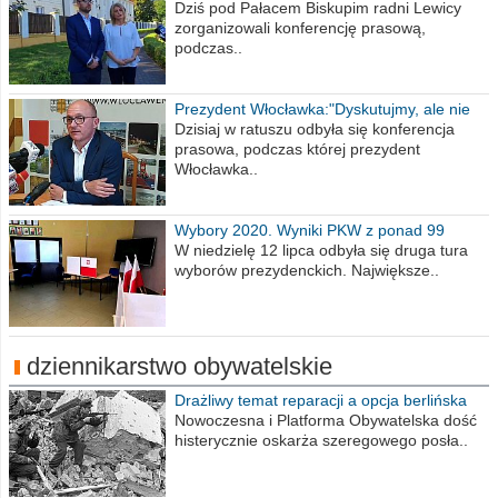
Wiesława Meringa
Dziś pod Pałacem Biskupim radni Lewicy
zorganizowali konferencję prasową,
podczas..
Prezydent Włocławka:"Dyskutujmy, ale nie
obrażajmy się”
Dzisiaj w ratuszu odbyła się konferencja
prasowa, podczas której prezydent
Włocławka..
Wybory 2020. Wyniki PKW z ponad 99
procent obwodów
W niedzielę 12 lipca odbyła się druga tura
wyborów prezydenckich. Największe..
dziennikarstwo obywatelskie
Drażliwy temat reparacji a opcja berlińska
Nowoczesna i Platforma Obywatelska dość
histerycznie oskarża szeregowego posła..