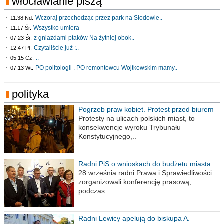
włocławianie piszą
Wczoraj przechodząc przez park na Słodowie..
11:38 Nd.
Wszystko umiera
11:17 Śr.
z gniazdami ptaków Na żytniej obok..
07:23 Śr.
Czytaliście już :..
12:47 Pt.
..
05:15 Cz.
PO politologii . PO remontowcu Wojtkowskim mamy..
07:13 Wt.
polityka
Pogrzeb praw kobiet. Protest przed biurem
poselskim PiS
Protesty na ulicach polskich miast, to
konsekwencje wyroku Trybunału
Konstytucyjnego,..
Radni PiS o wnioskach do budżetu miasta
na 2021 rok
28 września radni Prawa i Sprawiedliwości
zorganizowali konferencję prasową,
podczas..
Radni Lewicy apelują do biskupa A.