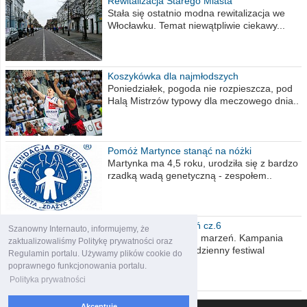
Rewitalizacja Starego Miasta
Stała się ostatnio modna rewitalizacja we
Włocławku. Temat niewątpliwie ciekawy...
Koszykówka dla najmłodszych
Poniedziałek, pogoda nie rozpieszcza, pod
Halą Mistrzów typowy dla meczowego dnia..
Pomóż Martynce stanąć na nóżki
Martynka ma 4,5 roku, urodziła się z bardzo
rzadką wadą genetyczną - zespołem..
Polska moich marzeń cz.6
Szanowny Internauto, informujemy, że
Nadszedł kres moich marzeń. Kampania
zaktualizowaliśmy Politykę prywatności oraz
wyborcza czyli niecodzienny festiwal
Regulamin portalu. Używamy plików cookie do
obietnic,..
poprawnego funkcjonowania portalu.
Polityka prywatności
Akceptuję