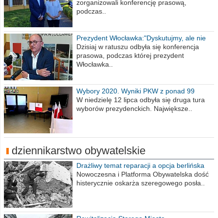
zorganizowali konferencję prasową,
podczas..
Prezydent Włocławka:"Dyskutujmy, ale nie
obrażajmy się”
Dzisiaj w ratuszu odbyła się konferencja
prasowa, podczas której prezydent
Włocławka..
Wybory 2020. Wyniki PKW z ponad 99
procent obwodów
W niedzielę 12 lipca odbyła się druga tura
wyborów prezydenckich. Największe..
dziennikarstwo obywatelskie
Drażliwy temat reparacji a opcja berlińska
Nowoczesna i Platforma Obywatelska dość
histerycznie oskarża szeregowego posła..