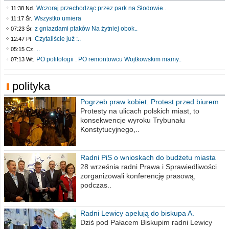
Wczoraj przechodząc przez park na Słodowie..
11:38 Nd.
Wszystko umiera
11:17 Śr.
z gniazdami ptaków Na żytniej obok..
07:23 Śr.
Czytaliście już :..
12:47 Pt.
..
05:15 Cz.
PO politologii . PO remontowcu Wojtkowskim mamy..
07:13 Wt.
polityka
Pogrzeb praw kobiet. Protest przed biurem
poselskim PiS
Protesty na ulicach polskich miast, to
konsekwencje wyroku Trybunału
Konstytucyjnego,..
Radni PiS o wnioskach do budżetu miasta
na 2021 rok
28 września radni Prawa i Sprawiedliwości
zorganizowali konferencję prasową,
podczas..
Radni Lewicy apelują do biskupa A.
Wiesława Meringa
Dziś pod Pałacem Biskupim radni Lewicy