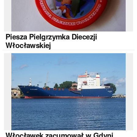
Piesza
Pielgrzymka Diecezji
Włocławskiej
Włocławek
zacumował w Gdyni