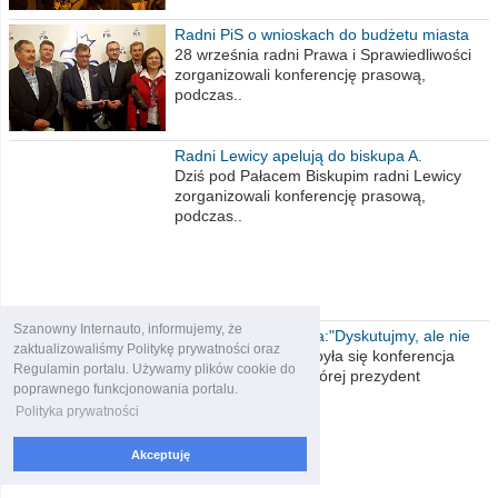
Radni PiS o wnioskach do budżetu miasta
na 2021 rok
28 września radni Prawa i Sprawiedliwości
zorganizowali konferencję prasową,
podczas..
Radni Lewicy apelują do biskupa A.
Wiesława Meringa
Dziś pod Pałacem Biskupim radni Lewicy
zorganizowali konferencję prasową,
podczas..
Szanowny Internauto, informujemy, że
Prezydent Włocławka:"Dyskutujmy, ale nie
zaktualizowaliśmy Politykę prywatności oraz
obrażajmy się”
Dzisiaj w ratuszu odbyła się konferencja
Regulamin portalu. Używamy plików cookie do
prasowa, podczas której prezydent
poprawnego funkcjonowania portalu.
Włocławka..
Polityka prywatności
Akceptuję