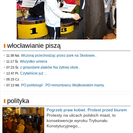
włocławianie piszą
Wczoraj przechodząc przez park na Słodowie..
11:38 Nd.
Wszystko umiera
11:17 Śr.
z gniazdami ptaków Na żytniej obok..
07:23 Śr.
Czytaliście już :..
12:47 Pt.
..
05:15 Cz.
PO politologii . PO remontowcu Wojtkowskim mamy..
07:13 Wt.
polityka
Pogrzeb praw kobiet. Protest przed biurem
poselskim PiS
Protesty na ulicach polskich miast, to
konsekwencje wyroku Trybunału
Konstytucyjnego,..