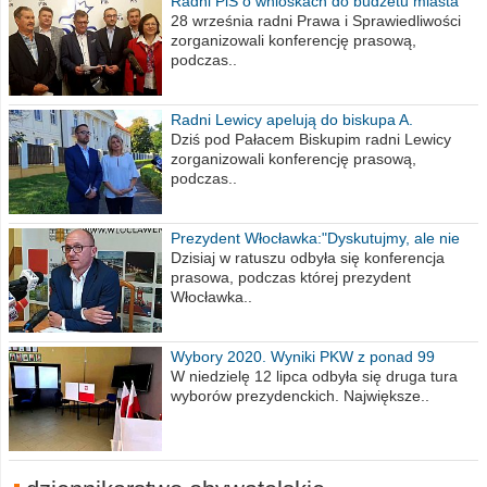
Radni PiS o wnioskach do budżetu miasta
na 2021 rok
28 września radni Prawa i Sprawiedliwości
zorganizowali konferencję prasową,
podczas..
Radni Lewicy apelują do biskupa A.
Wiesława Meringa
Dziś pod Pałacem Biskupim radni Lewicy
zorganizowali konferencję prasową,
podczas..
Prezydent Włocławka:"Dyskutujmy, ale nie
obrażajmy się”
Dzisiaj w ratuszu odbyła się konferencja
prasowa, podczas której prezydent
Włocławka..
Wybory 2020. Wyniki PKW z ponad 99
procent obwodów
W niedzielę 12 lipca odbyła się druga tura
wyborów prezydenckich. Największe..