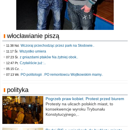
włocławianie piszą
Wczoraj przechodząc przez park na Słodowie..
11:38 Nd.
Wszystko umiera
11:17 Śr.
z gniazdami ptaków Na żytniej obok..
07:23 Śr.
Czytaliście już :..
12:47 Pt.
..
05:15 Cz.
PO politologii . PO remontowcu Wojtkowskim mamy..
07:13 Wt.
polityka
Pogrzeb praw kobiet. Protest przed biurem
poselskim PiS
Protesty na ulicach polskich miast, to
konsekwencje wyroku Trybunału
Konstytucyjnego,..