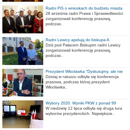
Radni PiS o wnioskach do budżetu miasta
na 2021 rok
28 września radni Prawa i Sprawiedliwości
zorganizowali konferencję prasową,
podczas..
Radni Lewicy apelują do biskupa A.
Wiesława Meringa
Dziś pod Pałacem Biskupim radni Lewicy
zorganizowali konferencję prasową,
podczas..
Prezydent Włocławka:"Dyskutujmy, ale nie
obrażajmy się”
Dzisiaj w ratuszu odbyła się konferencja
prasowa, podczas której prezydent
Włocławka..
Wybory 2020. Wyniki PKW z ponad 99
procent obwodów
W niedzielę 12 lipca odbyła się druga tura
wyborów prezydenckich. Największe..