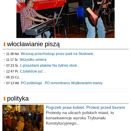
włocławianie piszą
Wczoraj przechodząc przez park na Słodowie..
11:38 Nd.
Wszystko umiera
11:17 Śr.
z gniazdami ptaków Na żytniej obok..
07:23 Śr.
Czytaliście już :..
12:47 Pt.
..
05:15 Cz.
PO politologii . PO remontowcu Wojtkowskim mamy..
07:13 Wt.
polityka
Pogrzeb praw kobiet. Protest przed biurem
poselskim PiS
Protesty na ulicach polskich miast, to
konsekwencje wyroku Trybunału
Konstytucyjnego,..