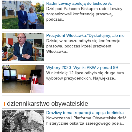
Radni Lewicy apelują do biskupa A.
Wiesława Meringa
Dziś pod Pałacem Biskupim radni Lewicy
zorganizowali konferencję prasową,
podczas..
Prezydent Włocławka:"Dyskutujmy, ale nie
obrażajmy się”
Dzisiaj w ratuszu odbyła się konferencja
prasowa, podczas której prezydent
Włocławka..
Wybory 2020. Wyniki PKW z ponad 99
procent obwodów
W niedzielę 12 lipca odbyła się druga tura
wyborów prezydenckich. Największe..
dziennikarstwo obywatelskie
Drażliwy temat reparacji a opcja berlińska
Nowoczesna i Platforma Obywatelska dość
histerycznie oskarża szeregowego posła..