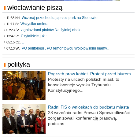
włocławianie piszą
Wczoraj przechodząc przez park na Słodowie..
11:38 Nd.
Wszystko umiera
11:17 Śr.
z gniazdami ptaków Na żytniej obok..
07:23 Śr.
Czytaliście już :..
12:47 Pt.
..
05:15 Cz.
PO politologii . PO remontowcu Wojtkowskim mamy..
07:13 Wt.
polityka
Pogrzeb praw kobiet. Protest przed biurem
poselskim PiS
Protesty na ulicach polskich miast, to
konsekwencje wyroku Trybunału
Konstytucyjnego,..
Radni PiS o wnioskach do budżetu miasta
na 2021 rok
28 września radni Prawa i Sprawiedliwości
zorganizowali konferencję prasową,
podczas..