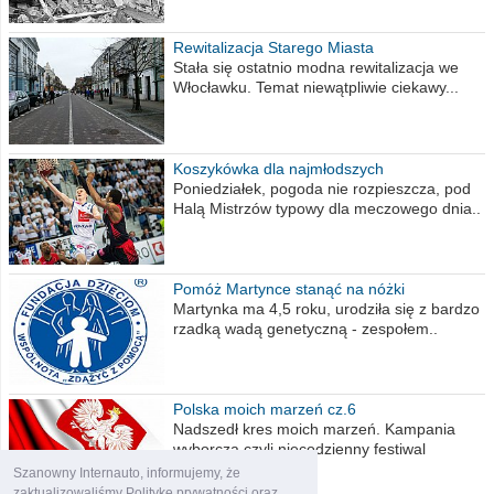
Rewitalizacja Starego Miasta
Stała się ostatnio modna rewitalizacja we
Włocławku. Temat niewątpliwie ciekawy...
Koszykówka dla najmłodszych
Poniedziałek, pogoda nie rozpieszcza, pod
Halą Mistrzów typowy dla meczowego dnia..
Pomóż Martynce stanąć na nóżki
Martynka ma 4,5 roku, urodziła się z bardzo
rzadką wadą genetyczną - zespołem..
Polska moich marzeń cz.6
Nadszedł kres moich marzeń. Kampania
wyborcza czyli niecodzienny festiwal
obietnic,..
Szanowny Internauto, informujemy, że
zaktualizowaliśmy Politykę prywatności oraz