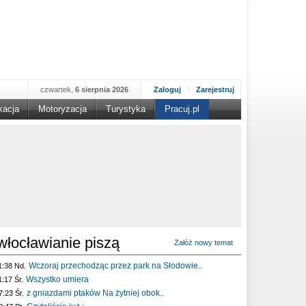
czwartek,
6 sierpnia 2026
Zaloguj
Zarejestruj
kacja
Motoryzacja
Turystyka
Pracuj.pl
włocławianie piszą
Załóż nowy temat
Wczoraj przechodząc przez park na Słodowie..
1:38 Nd.
Wszystko umiera
1:17 Śr.
z gniazdami ptaków Na żytniej obok..
7:23 Śr.