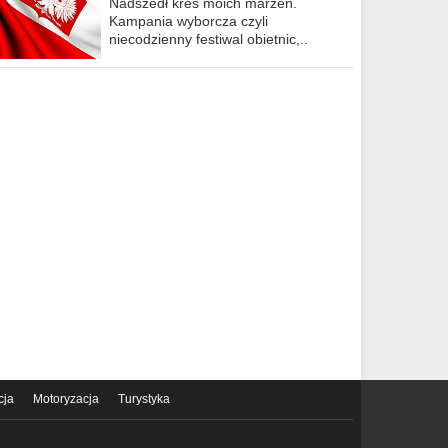
Nadszedł kres moich marzeń.
Kampania wyborcza czyli
niecodzienny festiwal obietnic,..
cja
Motoryzacja
Turystyka