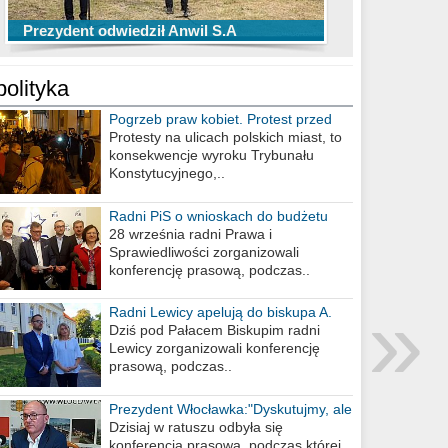
TOP 10 przechwytów Anwilu Włocławek
TOP 5 rzutów Anwilu Włocławek w BCL
Prezydent odwiedził Anwil S.A
w EBL w sezonie 2019/2020
w sezonie 2019/2020
polityka
Pogrzeb praw kobiet. Protest przed
biurem poselskim PiS
Protesty na ulicach polskich miast, to
konsekwencje wyroku Trybunału
Konstytucyjnego,..
Radni PiS o wnioskach do budżetu
miasta na 2021 rok
28 września radni Prawa i
Sprawiedliwości zorganizowali
konferencję prasową, podczas..
»
Radni Lewicy apelują do biskupa A.
Wiesława Meringa
Dziś pod Pałacem Biskupim radni
Lewicy zorganizowali konferencję
prasową, podczas..
Prezydent Włocławka:"Dyskutujmy, ale
nie obrażajmy się”
Dzisiaj w ratuszu odbyła się
konferencja prasowa, podczas której