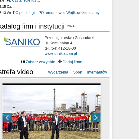
Czytaliście już :..
2:47 Pt.
..
5:15 Cz.
PO politologii . PO remontowcu Wojtkowskim mamy..
7:13 Wt.
katalog firm
i instytucji
2874
Przedsiębiorstwo Gospodarki
ul. Komunalna 4,
tel. (54) 412-18-00
www.saniko.com.pl
Zobacz wszystkie
Dodaj firmę
strefa video
Wydarzenia
Sport
Internautów
sixf33t .Last Year DRONE FOOTAGE
XXIII Sesja Rady Miasta Włocławek VIII
Ni To Ponk - W oczach mamy strach
Włocławek
kadencji w dniu 09.06.2020 r.