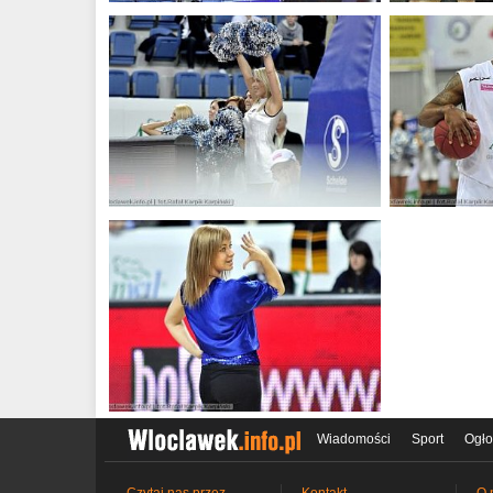
Wiadomości
Sport
Ogło
Czytaj nas przez
Kontakt
O 