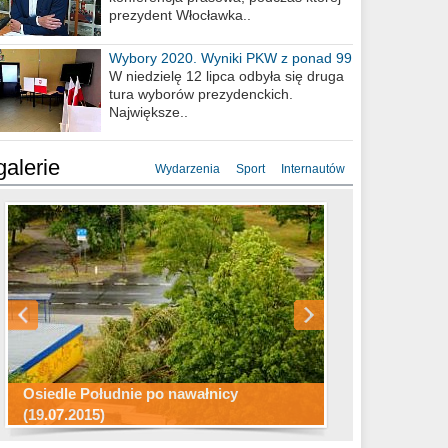
prezydent Włocławka..
Wybory 2020. Wyniki PKW z ponad 99
procent obwodów
W niedzielę 12 lipca odbyła się druga
tura wyborów prezydenckich.
Największe..
galerie
Wydarzenia
Sport
Internautów
Konkurs fotograficzny "Co to za
Miasto kładzie się do snu .
miejsca"
Ścieżka rowerowa w naszym mieście
Osiedle Południe po nawałnicy
(19.07.2015)
Wizytówka Włocławka
polowanie wigilijne 2014