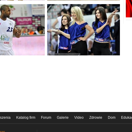
szenia
Katalog firm
Forum
Galerie
Video
Zdrowie
Dom
Eduka
nas