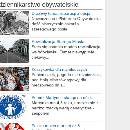
dziennikarstwo obywatelskie
Drażliwy temat reparacji a opcja
berlińska
Nowoczesna i Platforma Obywatelska
dość histerycznie oskarża
szeregowego posła..
Rewitalizacja Starego Miasta
Stała się ostatnio modna rewitalizacja
we Włocławku. Temat niewątpliwie
ciekawy...
Koszykówka dla najmłodszych
Poniedziałek, pogoda nie rozpieszcza,
pod Halą Mistrzów typowy dla
meczowego dnia..
Pomóż Martynce stanąć na nóżki
Martynka ma 4,5 roku, urodziła się z
bardzo rzadką wadą genetyczną -
zespołem..
Polska moich marzeń cz.6