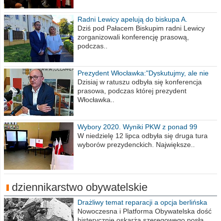
Radni Lewicy apelują do biskupa A.
Wiesława Meringa
Dziś pod Pałacem Biskupim radni Lewicy
zorganizowali konferencję prasową,
podczas..
Prezydent Włocławka:"Dyskutujmy, ale nie
obrażajmy się”
Dzisiaj w ratuszu odbyła się konferencja
prasowa, podczas której prezydent
Włocławka..
Wybory 2020. Wyniki PKW z ponad 99
procent obwodów
W niedzielę 12 lipca odbyła się druga tura
wyborów prezydenckich. Największe..
dziennikarstwo obywatelskie
Drażliwy temat reparacji a opcja berlińska
Nowoczesna i Platforma Obywatelska dość
histerycznie oskarża szeregowego posła..