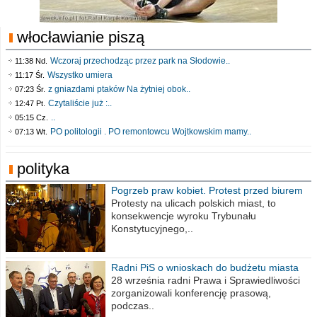
włocławianie piszą
Wczoraj przechodząc przez park na Słodowie..
11:38 Nd.
Wszystko umiera
11:17 Śr.
z gniazdami ptaków Na żytniej obok..
07:23 Śr.
Czytaliście już :..
12:47 Pt.
..
05:15 Cz.
PO politologii . PO remontowcu Wojtkowskim mamy..
07:13 Wt.
polityka
Pogrzeb praw kobiet. Protest przed biurem
poselskim PiS
Protesty na ulicach polskich miast, to
konsekwencje wyroku Trybunału
Konstytucyjnego,..
Radni PiS o wnioskach do budżetu miasta
na 2021 rok
28 września radni Prawa i Sprawiedliwości
zorganizowali konferencję prasową,
podczas..