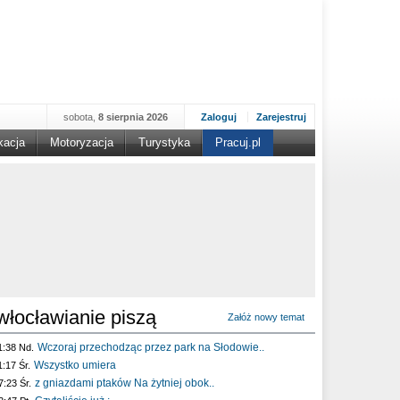
sobota,
8 sierpnia 2026
Zaloguj
Zarejestruj
kacja
Motoryzacja
Turystyka
Pracuj.pl
włocławianie piszą
Załóż nowy temat
Wczoraj przechodząc przez park na Słodowie..
1:38 Nd.
Wszystko umiera
1:17 Śr.
z gniazdami ptaków Na żytniej obok..
7:23 Śr.