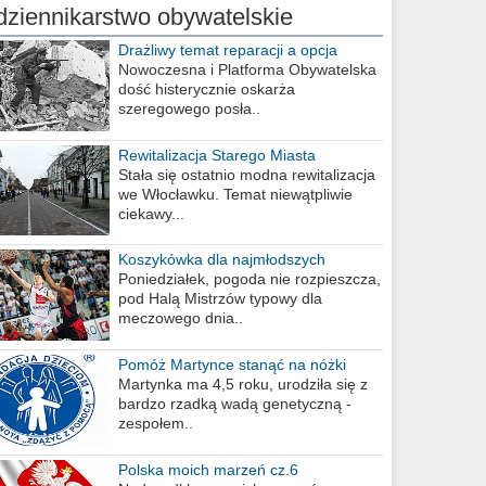
dziennikarstwo obywatelskie
Drażliwy temat reparacji a opcja
berlińska
Nowoczesna i Platforma Obywatelska
dość histerycznie oskarża
szeregowego posła..
Rewitalizacja Starego Miasta
Stała się ostatnio modna rewitalizacja
we Włocławku. Temat niewątpliwie
ciekawy...
Koszykówka dla najmłodszych
Poniedziałek, pogoda nie rozpieszcza,
pod Halą Mistrzów typowy dla
meczowego dnia..
Pomóż Martynce stanąć na nóżki
Martynka ma 4,5 roku, urodziła się z
bardzo rzadką wadą genetyczną -
zespołem..
Polska moich marzeń cz.6