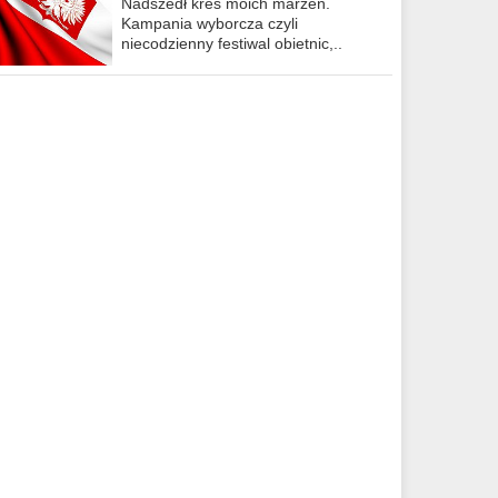
Nadszedł kres moich marzeń.
Kampania wyborcza czyli
niecodzienny festiwal obietnic,..