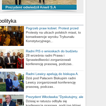
TOP 10 przechwytów Anwilu Włocławek
TOP 5 rzutów Anwilu Włocławek w BCL
Prezydent odwiedził Anwil S.A
w EBL w sezonie 2019/2020
w sezonie 2019/2020
polityka
Pogrzeb praw kobiet. Protest przed
biurem poselskim PiS
Protesty na ulicach polskich miast, to
konsekwencje wyroku Trybunału
Konstytucyjnego,..
Radni PiS o wnioskach do budżetu
miasta na 2021 rok
28 września radni Prawa i
Sprawiedliwości zorganizowali
konferencję prasową, podczas..
Radni Lewicy apelują do biskupa A.
Wiesława Meringa
Dziś pod Pałacem Biskupim radni
Lewicy zorganizowali konferencję
prasową, podczas..
Prezydent Włocławka:"Dyskutujmy, ale
nie obrażajmy się”
Dzisiaj w ratuszu odbyła się
konferencja prasowa, podczas której