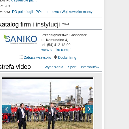
Czytaliście już :..
2:47 Pt.
..
5:15 Cz.
PO politologii . PO remontowcu Wojtkowskim mamy..
7:13 Wt.
katalog firm
i instytucji
2874
Przedsiębiorstwo Gospodarki
ul. Komunalna 4,
tel. (54) 412-18-00
www.saniko.com.pl
Zobacz wszystkie
Dodaj firmę
strefa video
Wydarzenia
Sport
Internautów
sixf33t .Last Year DRONE FOOTAGE
XXIII Sesja Rady Miasta Włocławek VIII
Ni To Ponk - W oczach mamy strach
Włocławek
kadencji w dniu 09.06.2020 r.