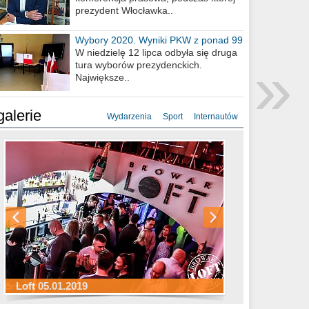
prezydent Włocławka..
Wybory 2020. Wyniki PKW z ponad 99
procent obwodów
W niedzielę 12 lipca odbyła się druga
»
tura wyborów prezydenckich.
Największe..
galerie
Wydarzenia
Sport
Internautów
Sylwester Hotel Młyn 31.12.2018
Sylwester Miejski 31.12.2018
Sylwester Loft 31.12.2018
Loft 05.01.2019
Sylwester Podgrodzie 31.12.2018
Sylwester Pensjonat Michelin 31.12.2018