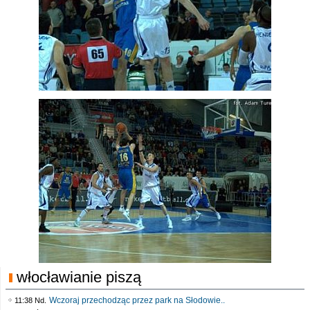
włocławianie piszą
Wczoraj przechodząc przez park na Słodowie..
11:38 Nd.