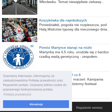
Włocławku. Temat niewątpliwie ciekawy...
Koszykówka dla najmłodszych
Poniedziałek, pogoda nie rozpieszcza, pod
Halą Mistrzów typowy dla meczowego dnia..
Pomóż Martynce stanąć na nóżki
Martynka ma 4,5 roku, urodziła się z bardzo
rzadką wadą genetyczną - zespołem..
Polska moich marzeń cz.6
Szanowny Internauto, informujemy, że
Nadszedł kres moich marzeń. Kampania
zaktualizowaliśmy Politykę prywatności oraz
wyborcza czyli niecodzienny festiwal
Regulamin portalu. Używamy plików cookie do
obietnic,..
poprawnego funkcjonowania portalu.
Polityka prywatności
Akceptuję
© 2007-2026 Włocławski Portal informacyjny
Regulamin serwisu