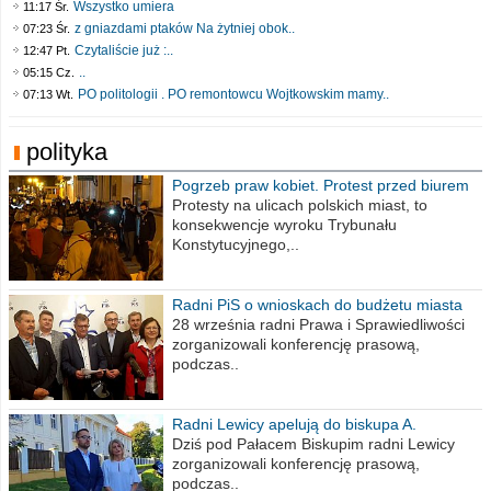
Wszystko umiera
11:17 Śr.
z gniazdami ptaków Na żytniej obok..
07:23 Śr.
Czytaliście już :..
12:47 Pt.
..
05:15 Cz.
PO politologii . PO remontowcu Wojtkowskim mamy..
07:13 Wt.
polityka
Pogrzeb praw kobiet. Protest przed biurem
poselskim PiS
Protesty na ulicach polskich miast, to
konsekwencje wyroku Trybunału
Konstytucyjnego,..
Radni PiS o wnioskach do budżetu miasta
na 2021 rok
28 września radni Prawa i Sprawiedliwości
zorganizowali konferencję prasową,
podczas..
Radni Lewicy apelują do biskupa A.
Wiesława Meringa
Dziś pod Pałacem Biskupim radni Lewicy
zorganizowali konferencję prasową,
podczas..