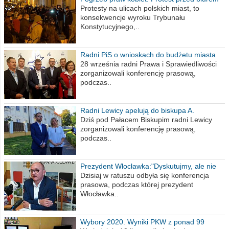
poselskim PiS
Protesty na ulicach polskich miast, to
konsekwencje wyroku Trybunału
Konstytucyjnego,..
Radni PiS o wnioskach do budżetu miasta
na 2021 rok
28 września radni Prawa i Sprawiedliwości
zorganizowali konferencję prasową,
podczas..
Radni Lewicy apelują do biskupa A.
Wiesława Meringa
Dziś pod Pałacem Biskupim radni Lewicy
zorganizowali konferencję prasową,
podczas..
Prezydent Włocławka:"Dyskutujmy, ale nie
obrażajmy się”
Dzisiaj w ratuszu odbyła się konferencja
prasowa, podczas której prezydent
Włocławka..
Wybory 2020. Wyniki PKW z ponad 99