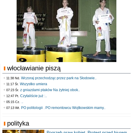
włocławianie piszą
Wczoraj przechodząc przez park na Słodowie..
11:38 Nd.
Wszystko umiera
11:17 Śr.
z gniazdami ptaków Na żytniej obok..
07:23 Śr.
Czytaliście już :..
12:47 Pt.
..
05:15 Cz.
PO politologii . PO remontowcu Wojtkowskim mamy..
07:13 Wt.
polityka
Pogrzeb praw kobiet. Protest przed biurem