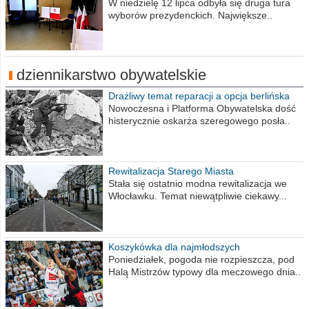
procent obwodów
W niedzielę 12 lipca odbyła się druga tura
wyborów prezydenckich. Największe..
dziennikarstwo obywatelskie
Drażliwy temat reparacji a opcja berlińska
Nowoczesna i Platforma Obywatelska dość
histerycznie oskarża szeregowego posła..
Rewitalizacja Starego Miasta
Stała się ostatnio modna rewitalizacja we
Włocławku. Temat niewątpliwie ciekawy...
Koszykówka dla najmłodszych
Poniedziałek, pogoda nie rozpieszcza, pod
Halą Mistrzów typowy dla meczowego dnia..