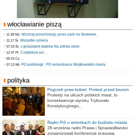
włocławianie piszą
Wczoraj przechodząc przez park na Słodowie..
11:38 Nd.
Wszystko umiera
11:17 Śr.
z gniazdami ptaków Na żytniej obok..
07:23 Śr.
Czytaliście już :..
12:47 Pt.
..
05:15 Cz.
PO politologii . PO remontowcu Wojtkowskim mamy..
07:13 Wt.
polityka
Pogrzeb praw kobiet. Protest przed biurem
poselskim PiS
Protesty na ulicach polskich miast, to
konsekwencje wyroku Trybunału
Konstytucyjnego,..
Radni PiS o wnioskach do budżetu miasta
na 2021 rok
28 września radni Prawa i Sprawiedliwości
zorganizowali konferencję prasową,