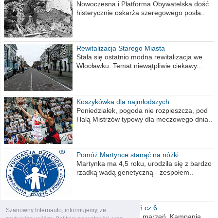
Nowoczesna i Platforma Obywatelska dość
histerycznie oskarża szeregowego posła..
Rewitalizacja Starego Miasta
Stała się ostatnio modna rewitalizacja we
Włocławku. Temat niewątpliwie ciekawy...
Koszykówka dla najmłodszych
Poniedziałek, pogoda nie rozpieszcza, pod
Halą Mistrzów typowy dla meczowego dnia..
Pomóż Martynce stanąć na nóżki
Martynka ma 4,5 roku, urodziła się z bardzo
rzadką wadą genetyczną - zespołem..
Polska moich marzeń cz.6
Szanowny Internauto, informujemy, że
Nadszedł kres moich marzeń. Kampania