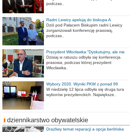
podczas..
Radni Lewicy apelują do biskupa A.
Wiesława Meringa
Dziś pod Pałacem Biskupim radni Lewicy
zorganizowali konferencję prasową,
podczas..
Prezydent Włocławka:"Dyskutujmy, ale nie
obrażajmy się”
Dzisiaj w ratuszu odbyła się konferencja
prasowa, podczas której prezydent
Włocławka..
Wybory 2020. Wyniki PKW z ponad 99
procent obwodów
W niedzielę 12 lipca odbyła się druga tura
wyborów prezydenckich. Największe..
dziennikarstwo obywatelskie
Drażliwy temat reparacji a opcja berlińska