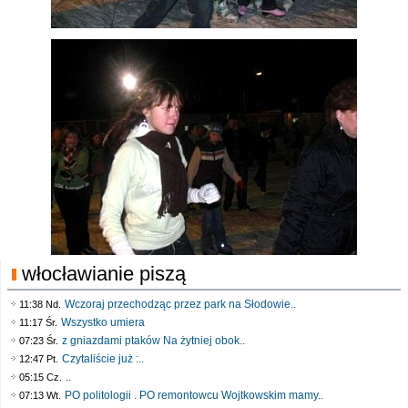
włocławianie piszą
Wczoraj przechodząc przez park na Słodowie..
11:38 Nd.
Wszystko umiera
11:17 Śr.
z gniazdami ptaków Na żytniej obok..
07:23 Śr.
Czytaliście już :..
12:47 Pt.
..
05:15 Cz.
PO politologii . PO remontowcu Wojtkowskim mamy..
07:13 Wt.