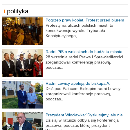
polityka
Pogrzeb praw kobiet. Protest przed biurem
poselskim PiS
Protesty na ulicach polskich miast, to
konsekwencje wyroku Trybunału
Konstytucyjnego,..
Radni PiS o wnioskach do budżetu miasta
na 2021 rok
28 września radni Prawa i Sprawiedliwości
zorganizowali konferencję prasową,
podczas..
Radni Lewicy apelują do biskupa A.
Wiesława Meringa
Dziś pod Pałacem Biskupim radni Lewicy
zorganizowali konferencję prasową,
podczas..
Prezydent Włocławka:"Dyskutujmy, ale nie
obrażajmy się”
Dzisiaj w ratuszu odbyła się konferencja
prasowa, podczas której prezydent