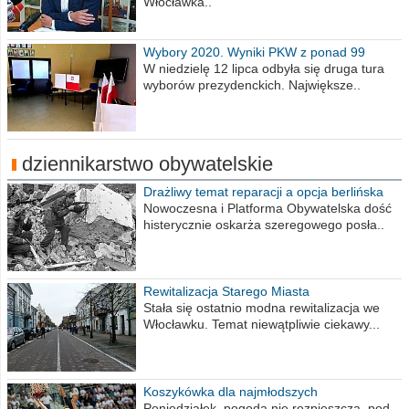
Włocławka..
Wybory 2020. Wyniki PKW z ponad 99
procent obwodów
W niedzielę 12 lipca odbyła się druga tura
wyborów prezydenckich. Największe..
dziennikarstwo obywatelskie
Drażliwy temat reparacji a opcja berlińska
Nowoczesna i Platforma Obywatelska dość
histerycznie oskarża szeregowego posła..
Rewitalizacja Starego Miasta
Stała się ostatnio modna rewitalizacja we
Włocławku. Temat niewątpliwie ciekawy...
Koszykówka dla najmłodszych
Poniedziałek, pogoda nie rozpieszcza, pod