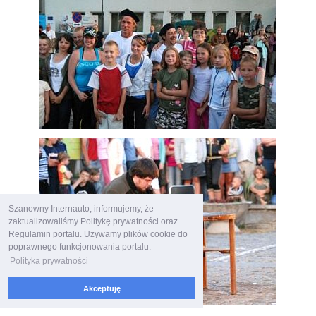
Szanowny Internauto, informujemy, że
zaktualizowaliśmy Politykę prywatności oraz
Regulamin portalu. Używamy plików cookie do
poprawnego funkcjonowania portalu.
Polityka prywatności
Akceptuję