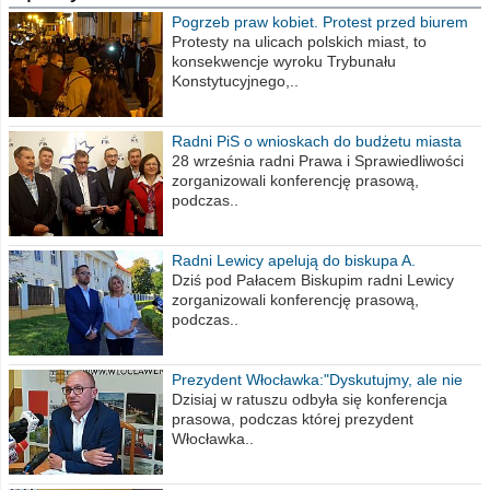
Pogrzeb praw kobiet. Protest przed biurem
poselskim PiS
Protesty na ulicach polskich miast, to
konsekwencje wyroku Trybunału
Konstytucyjnego,..
Radni PiS o wnioskach do budżetu miasta
na 2021 rok
28 września radni Prawa i Sprawiedliwości
zorganizowali konferencję prasową,
podczas..
Radni Lewicy apelują do biskupa A.
Wiesława Meringa
Dziś pod Pałacem Biskupim radni Lewicy
zorganizowali konferencję prasową,
podczas..
Prezydent Włocławka:"Dyskutujmy, ale nie
obrażajmy się”
Dzisiaj w ratuszu odbyła się konferencja
prasowa, podczas której prezydent
Włocławka..