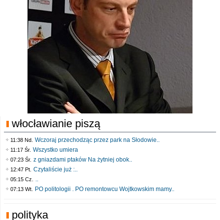
włocławianie piszą
Wczoraj przechodząc przez park na Słodowie..
11:38 Nd.
Wszystko umiera
11:17 Śr.
z gniazdami ptaków Na żytniej obok..
07:23 Śr.
Czytaliście już :..
12:47 Pt.
..
05:15 Cz.
PO politologii . PO remontowcu Wojtkowskim mamy..
07:13 Wt.
polityka