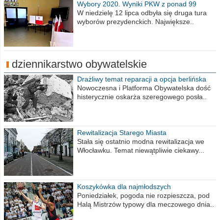
Wybory 2020. Wyniki PKW z ponad 99
procent obwodów
W niedzielę 12 lipca odbyła się druga tura
wyborów prezydenckich. Największe..
dziennikarstwo obywatelskie
Drażliwy temat reparacji a opcja berlińska
Nowoczesna i Platforma Obywatelska dość
histerycznie oskarża szeregowego posła..
Rewitalizacja Starego Miasta
Stała się ostatnio modna rewitalizacja we
Włocławku. Temat niewątpliwie ciekawy...
Koszykówka dla najmłodszych
Poniedziałek, pogoda nie rozpieszcza, pod
Halą Mistrzów typowy dla meczowego dnia..