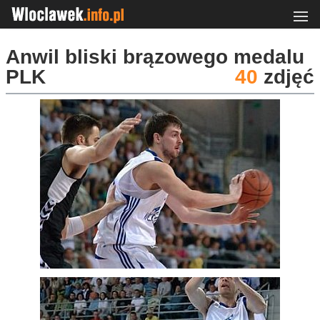
Anwil bliski brązowego medalu
PLK
40
zdjęć