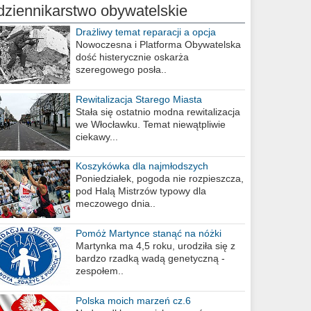
dziennikarstwo obywatelskie
Drażliwy temat reparacji a opcja
berlińska
Nowoczesna i Platforma Obywatelska
dość histerycznie oskarża
szeregowego posła..
Rewitalizacja Starego Miasta
Stała się ostatnio modna rewitalizacja
we Włocławku. Temat niewątpliwie
ciekawy...
Koszykówka dla najmłodszych
Poniedziałek, pogoda nie rozpieszcza,
pod Halą Mistrzów typowy dla
meczowego dnia..
Pomóż Martynce stanąć na nóżki
Martynka ma 4,5 roku, urodziła się z
bardzo rzadką wadą genetyczną -
zespołem..
Polska moich marzeń cz.6