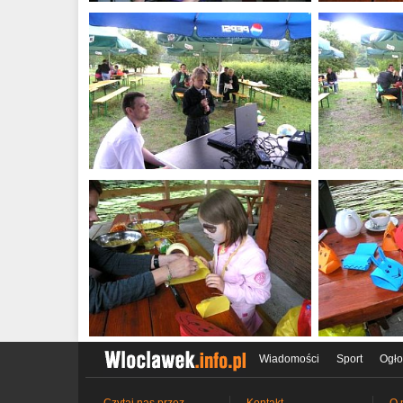
Wiadomości
Sport
Ogło
Czytaj nas przez
Kontakt
O 