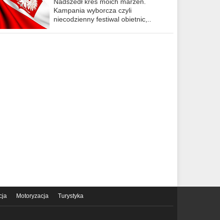
Nadszedł kres moich marzeń.
Kampania wyborcza czyli
niecodzienny festiwal obietnic,..
cja
Motoryzacja
Turystyka