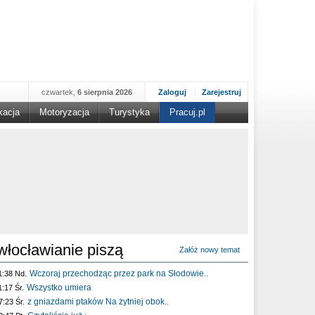
czwartek,
6 sierpnia 2026
Zaloguj
Zarejestruj
kacja
Motoryzacja
Turystyka
Pracuj.pl
włocławianie piszą
Załóż nowy temat
Wczoraj przechodząc przez park na Słodowie..
1:38 Nd.
Wszystko umiera
1:17 Śr.
z gniazdami ptaków Na żytniej obok..
7:23 Śr.