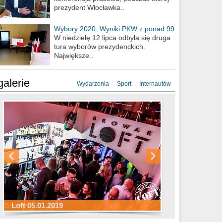
prezydent Włocławka..
Wybory 2020. Wyniki PKW z ponad 99
procent obwodów
W niedzielę 12 lipca odbyła się druga
tura wyborów prezydenckich.
Największe..
galerie
Wydarzenia
Sport
Internautów
Sylwester Hotel Młyn 31.12.2018
Sylwester Miejski 31.12.2018
Sylwester Loft 31.12.2018
Loft 05.01.2019
Sylwester Podgrodzie 31.12.2018
Sylwester Pensjonat Michelin 31.12.2018