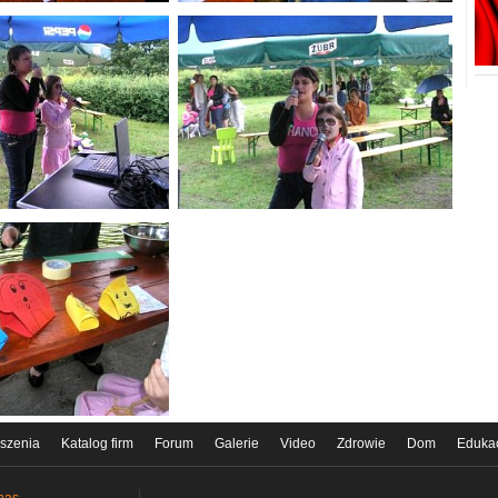
szenia
Katalog firm
Forum
Galerie
Video
Zdrowie
Dom
Eduka
nas