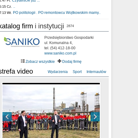
Czytaliście już :..
2:47 Pt.
..
5:15 Cz.
PO politologii . PO remontowcu Wojtkowskim mamy..
7:13 Wt.
katalog firm
i instytucji
2874
Przedsiębiorstwo Gospodarki
ul. Komunalna 4,
tel. (54) 412-18-00
www.saniko.com.pl
Zobacz wszystkie
Dodaj firmę
strefa video
Wydarzenia
Sport
Internautów
sixf33t .Last Year DRONE FOOTAGE
XXIII Sesja Rady Miasta Włocławek VIII
Ni To Ponk - W oczach mamy strach
Włocławek
kadencji w dniu 09.06.2020 r.