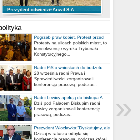
TOP 10 przechwytów Anwilu Włocławek
TOP 5 rzutów Anwilu Włocławek w BCL
Prezydent odwiedził Anwil S.A
w EBL w sezonie 2019/2020
w sezonie 2019/2020
polityka
Pogrzeb praw kobiet. Protest przed
biurem poselskim PiS
Protesty na ulicach polskich miast, to
konsekwencje wyroku Trybunału
Konstytucyjnego,..
Radni PiS o wnioskach do budżetu
miasta na 2021 rok
28 września radni Prawa i
Sprawiedliwości zorganizowali
konferencję prasową, podczas..
»
Radni Lewicy apelują do biskupa A.
Wiesława Meringa
Dziś pod Pałacem Biskupim radni
Lewicy zorganizowali konferencję
prasową, podczas..
Prezydent Włocławka:"Dyskutujmy, ale
nie obrażajmy się”
Dzisiaj w ratuszu odbyła się
konferencja prasowa, podczas której