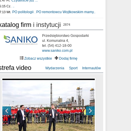
Czytaliście już :..
2:47 Pt.
..
5:15 Cz.
PO politologii . PO remontowcu Wojtkowskim mamy..
7:13 Wt.
katalog firm
i instytucji
2874
Przedsiębiorstwo Gospodarki
ul. Komunalna 4,
tel. (54) 412-18-00
www.saniko.com.pl
Zobacz wszystkie
Dodaj firmę
strefa video
Wydarzenia
Sport
Internautów
sixf33t .Last Year DRONE FOOTAGE
XXIII Sesja Rady Miasta Włocławek VIII
Ni To Ponk - W oczach mamy strach
Włocławek
kadencji w dniu 09.06.2020 r.