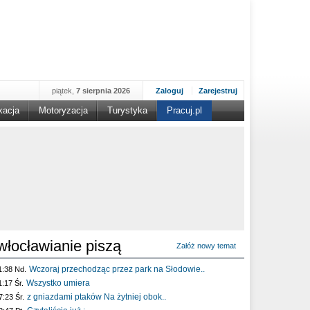
piątek,
7 sierpnia 2026
Zaloguj
Zarejestruj
kacja
Motoryzacja
Turystyka
Pracuj.pl
włocławianie piszą
Załóż nowy temat
Wczoraj przechodząc przez park na Słodowie..
1:38 Nd.
Wszystko umiera
1:17 Śr.
z gniazdami ptaków Na żytniej obok..
7:23 Śr.