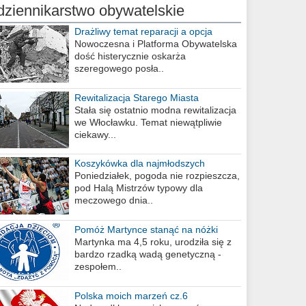
dziennikarstwo obywatelskie
Drażliwy temat reparacji a opcja
berlińska
Nowoczesna i Platforma Obywatelska
dość histerycznie oskarża
szeregowego posła..
Rewitalizacja Starego Miasta
Stała się ostatnio modna rewitalizacja
we Włocławku. Temat niewątpliwie
ciekawy...
Koszykówka dla najmłodszych
Poniedziałek, pogoda nie rozpieszcza,
pod Halą Mistrzów typowy dla
meczowego dnia..
Pomóż Martynce stanąć na nóżki
Martynka ma 4,5 roku, urodziła się z
bardzo rzadką wadą genetyczną -
zespołem..
Polska moich marzeń cz.6