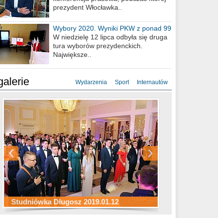
prezydent Włocławka..
Wybory 2020. Wyniki PKW z ponad 99
procent obwodów
W niedzielę 12 lipca odbyła się druga
tura wyborów prezydenckich.
Największe..
galerie
Wydarzenia
Sport
Internautów
Studniówka ZS Ekonomicznych
Studniówka Kopernik 2019.01.11
Studniówka LMK 2019.01.05
2019.01.05
Studniówka Długosz 2019.01.12
ZS Budowlanych 2019.01.12
Studniówka LZK 2019.01.11