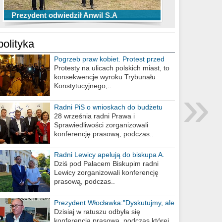
TOP 10 przechwytów Anwilu Włocławek
TOP 5 rzutów Anwilu Włocławek w BCL
Prezydent odwiedził Anwil S.A
w EBL w sezonie 2019/2020
w sezonie 2019/2020
polityka
Pogrzeb praw kobiet. Protest przed
biurem poselskim PiS
Protesty na ulicach polskich miast, to
konsekwencje wyroku Trybunału
»
Konstytucyjnego,..
Radni PiS o wnioskach do budżetu
miasta na 2021 rok
28 września radni Prawa i
Sprawiedliwości zorganizowali
konferencję prasową, podczas..
Radni Lewicy apelują do biskupa A.
Wiesława Meringa
Dziś pod Pałacem Biskupim radni
Lewicy zorganizowali konferencję
prasową, podczas..
Prezydent Włocławka:"Dyskutujmy, ale
nie obrażajmy się”
Dzisiaj w ratuszu odbyła się
konferencja prasowa, podczas której