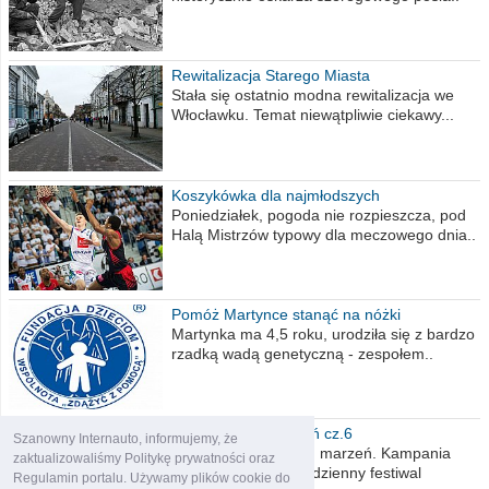
Rewitalizacja Starego Miasta
Stała się ostatnio modna rewitalizacja we
Włocławku. Temat niewątpliwie ciekawy...
Koszykówka dla najmłodszych
Poniedziałek, pogoda nie rozpieszcza, pod
Halą Mistrzów typowy dla meczowego dnia..
Pomóż Martynce stanąć na nóżki
Martynka ma 4,5 roku, urodziła się z bardzo
rzadką wadą genetyczną - zespołem..
Polska moich marzeń cz.6
Szanowny Internauto, informujemy, że
Nadszedł kres moich marzeń. Kampania
zaktualizowaliśmy Politykę prywatności oraz
wyborcza czyli niecodzienny festiwal
Regulamin portalu. Używamy plików cookie do