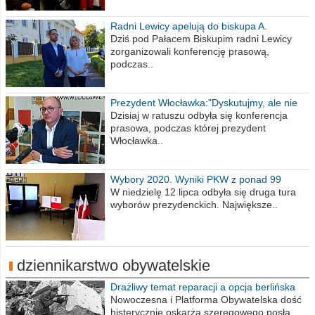
Radni Lewicy apelują do biskupa A.
Wiesława Meringa
Dziś pod Pałacem Biskupim radni Lewicy
zorganizowali konferencję prasową,
podczas..
Prezydent Włocławka:"Dyskutujmy, ale nie
obrażajmy się”
Dzisiaj w ratuszu odbyła się konferencja
prasowa, podczas której prezydent
Włocławka..
Wybory 2020. Wyniki PKW z ponad 99
procent obwodów
W niedzielę 12 lipca odbyła się druga tura
wyborów prezydenckich. Największe..
dziennikarstwo obywatelskie
Drażliwy temat reparacji a opcja berlińska
Nowoczesna i Platforma Obywatelska dość
histerycznie oskarża szeregowego posła..