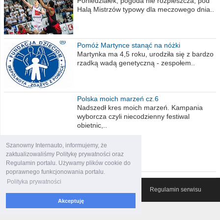
Poniedziałek, pogoda nie rozpieszcza, pod
Halą Mistrzów typowy dla meczowego dnia..
Pomóż Martynce stanąć na nóżki
Martynka ma 4,5 roku, urodziła się z bardzo
rzadką wadą genetyczną - zespołem..
Polska moich marzeń cz.6
Nadszedł kres moich marzeń. Kampania
wyborcza czyli niecodzienny festiwal
obietnic,..
Szanowny Internauto, informujemy, że
zaktualizowaliśmy Politykę prywatności oraz
Regulamin portalu. Używamy plików cookie do
poprawnego funkcjonowania portalu.
Polityka prywatności
© 2007-2026 Włocławski Portal informacyjny
Regulamin serwisu
Akceptuję