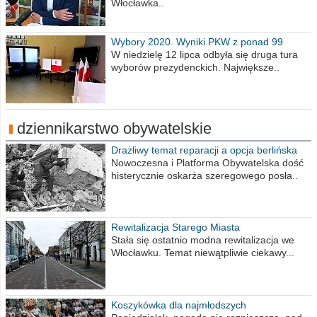
Włocławka..
Wybory 2020. Wyniki PKW z ponad 99
procent obwodów
W niedzielę 12 lipca odbyła się druga tura
wyborów prezydenckich. Największe..
dziennikarstwo obywatelskie
Drażliwy temat reparacji a opcja berlińska
Nowoczesna i Platforma Obywatelska dość
histerycznie oskarża szeregowego posła..
Rewitalizacja Starego Miasta
Stała się ostatnio modna rewitalizacja we
Włocławku. Temat niewątpliwie ciekawy...
Koszykówka dla najmłodszych