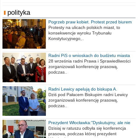
polityka
Pogrzeb praw kobiet. Protest przed biurem
poselskim PiS
Protesty na ulicach polskich miast, to
konsekwencje wyroku Trybunału
Konstytucyjnego,..
Radni PiS o wnioskach do budżetu miasta
na 2021 rok
28 września radni Prawa i Sprawiedliwości
zorganizowali konferencję prasową,
podczas..
Radni Lewicy apelują do biskupa A.
Wiesława Meringa
Dziś pod Pałacem Biskupim radni Lewicy
zorganizowali konferencję prasową,
podczas..
Prezydent Włocławka:"Dyskutujmy, ale nie
obrażajmy się”
Dzisiaj w ratuszu odbyła się konferencja
prasowa, podczas której prezydent