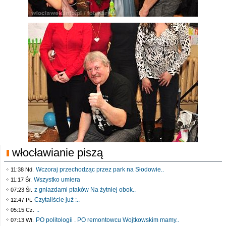
włocławianie piszą
Wczoraj przechodząc przez park na Słodowie..
11:38 Nd.
Wszystko umiera
11:17 Śr.
z gniazdami ptaków Na żytniej obok..
07:23 Śr.
Czytaliście już :..
12:47 Pt.
..
05:15 Cz.
PO politologii . PO remontowcu Wojtkowskim mamy..
07:13 Wt.