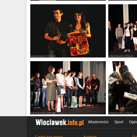
Wiadomości
Sport
Ogło
Czytaj nas przez
Kontakt
O 