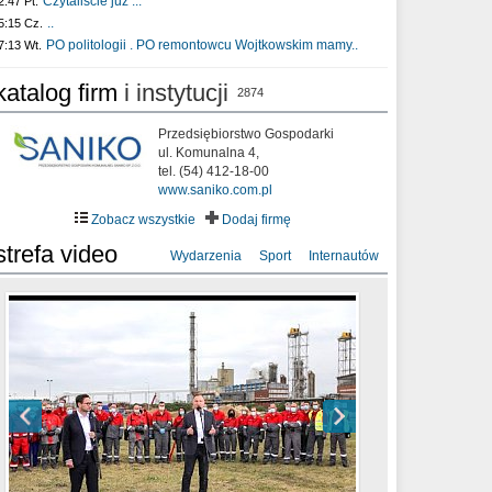
Czytaliście już :..
2:47 Pt.
..
5:15 Cz.
PO politologii . PO remontowcu Wojtkowskim mamy..
7:13 Wt.
katalog firm
i instytucji
2874
Przedsiębiorstwo Gospodarki
ul. Komunalna 4,
tel. (54) 412-18-00
www.saniko.com.pl
Zobacz wszystkie
Dodaj firmę
strefa video
Wydarzenia
Sport
Internautów
sixf33t .Last Year DRONE FOOTAGE
XXIII Sesja Rady Miasta Włocławek VIII
Ni To Ponk - W oczach mamy strach
Włocławek
kadencji w dniu 09.06.2020 r.