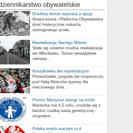
dziennikarstwo obywatelskie
Drażliwy temat reparacji a opcja
berlińska
Nowoczesna i Platforma Obywatelska
dość histerycznie oskarża
szeregowego posła..
Rewitalizacja Starego Miasta
Stała się ostatnio modna rewitalizacja
we Włocławku. Temat niewątpliwie
ciekawy...
Koszykówka dla najmłodszych
Poniedziałek, pogoda nie rozpieszcza,
pod Halą Mistrzów typowy dla
meczowego dnia..
Pomóż Martynce stanąć na nóżki
Martynka ma 4,5 roku, urodziła się z
bardzo rzadką wadą genetyczną -
zespołem..
Polska moich marzeń cz.6