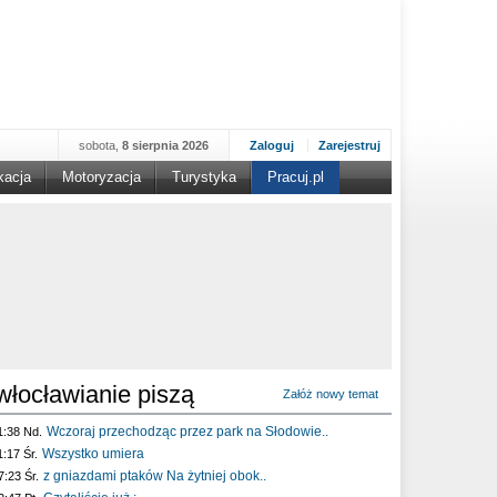
sobota,
8 sierpnia 2026
Zaloguj
Zarejestruj
kacja
Motoryzacja
Turystyka
Pracuj.pl
włocławianie piszą
Załóż nowy temat
Wczoraj przechodząc przez park na Słodowie..
1:38 Nd.
Wszystko umiera
1:17 Śr.
z gniazdami ptaków Na żytniej obok..
7:23 Śr.