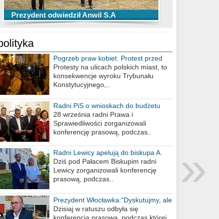
TOP 10 przechwytów Anwilu Włocławek
TOP 5 rzutów Anwilu Włocławek w BCL
Prezydent odwiedził Anwil S.A
w EBL w sezonie 2019/2020
w sezonie 2019/2020
polityka
Pogrzeb praw kobiet. Protest przed
biurem poselskim PiS
Protesty na ulicach polskich miast, to
konsekwencje wyroku Trybunału
Konstytucyjnego,..
Radni PiS o wnioskach do budżetu
miasta na 2021 rok
28 września radni Prawa i
Sprawiedliwości zorganizowali
konferencję prasową, podczas..
»
Radni Lewicy apelują do biskupa A.
Wiesława Meringa
Dziś pod Pałacem Biskupim radni
Lewicy zorganizowali konferencję
prasową, podczas..
Prezydent Włocławka:"Dyskutujmy, ale
nie obrażajmy się”
Dzisiaj w ratuszu odbyła się
konferencja prasowa, podczas której