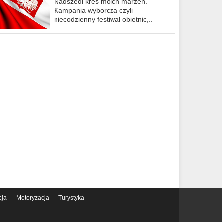
Nadszedł kres moich marzeń.
Kampania wyborcza czyli
niecodzienny festiwal obietnic,..
cja
Motoryzacja
Turystyka