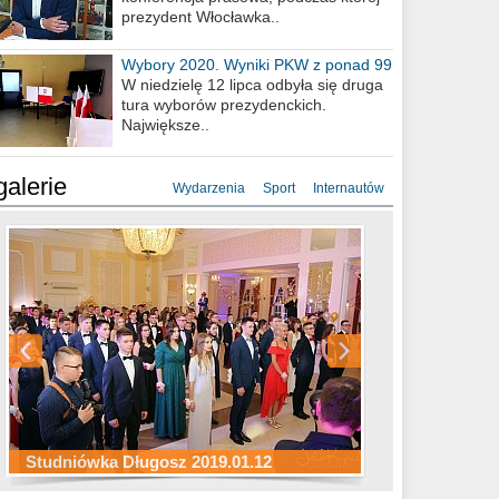
prezydent Włocławka..
Wybory 2020. Wyniki PKW z ponad 99
procent obwodów
W niedzielę 12 lipca odbyła się druga
tura wyborów prezydenckich.
Największe..
galerie
Wydarzenia
Sport
Internautów
Studniówka ZS Ekonomicznych
Studniówka Kopernik 2019.01.11
Studniówka LMK 2019.01.05
2019.01.05
Studniówka Długosz 2019.01.12
ZS Budowlanych 2019.01.12
Studniówka LZK 2019.01.11