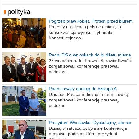
polityka
Pogrzeb praw kobiet. Protest przed biurem
poselskim PiS
Protesty na ulicach polskich miast, to
konsekwencje wyroku Trybunału
Konstytucyjnego,..
Radni PiS o wnioskach do budżetu miasta
na 2021 rok
28 września radni Prawa i Sprawiedliwości
zorganizowali konferencję prasową,
podczas..
Radni Lewicy apelują do biskupa A.
Wiesława Meringa
Dziś pod Pałacem Biskupim radni Lewicy
zorganizowali konferencję prasową,
podczas..
Prezydent Włocławka:"Dyskutujmy, ale nie
obrażajmy się”
Dzisiaj w ratuszu odbyła się konferencja
prasowa, podczas której prezydent