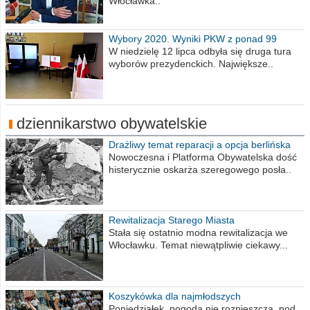
Włocławka..
Wybory 2020. Wyniki PKW z ponad 99
procent obwodów
W niedzielę 12 lipca odbyła się druga tura
wyborów prezydenckich. Największe..
dziennikarstwo obywatelskie
Drażliwy temat reparacji a opcja berlińska
Nowoczesna i Platforma Obywatelska dość
histerycznie oskarża szeregowego posła..
Rewitalizacja Starego Miasta
Stała się ostatnio modna rewitalizacja we
Włocławku. Temat niewątpliwie ciekawy...
Koszykówka dla najmłodszych
Poniedziałek, pogoda nie rozpieszcza, pod