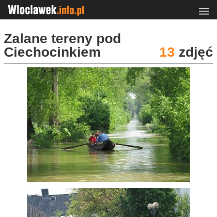
Zalane tereny pod
Ciechocinkiem
13
zdjęć