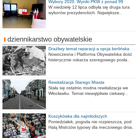
Wybory 2020. Wyniki PKW z ponad 99
procent obwodów
W niedzielę 12 lipca odbyła się druga tura
wyborów prezydenckich. Największe..
dziennikarstwo obywatelskie
Drażliwy temat reparacji a opcja berlińska
Nowoczesna i Platforma Obywatelska dość
histerycznie oskarża szeregowego posła..
Rewitalizacja Starego Miasta
Stała się ostatnio modna rewitalizacja we
Włocławku. Temat niewątpliwie ciekawy...
Koszykówka dla najmłodszych
Poniedziałek, pogoda nie rozpieszcza, pod
Halą Mistrzów typowy dla meczowego dnia..