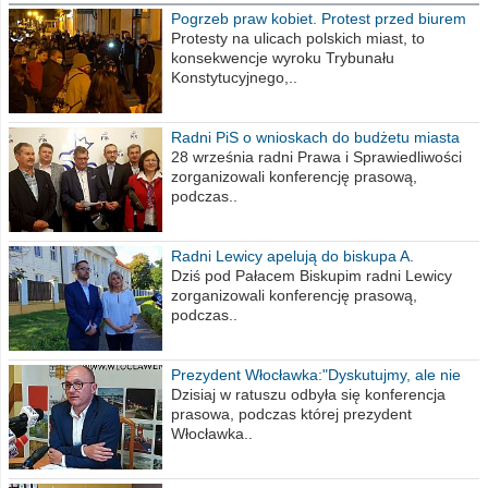
Pogrzeb praw kobiet. Protest przed biurem
poselskim PiS
Protesty na ulicach polskich miast, to
konsekwencje wyroku Trybunału
Konstytucyjnego,..
Radni PiS o wnioskach do budżetu miasta
na 2021 rok
28 września radni Prawa i Sprawiedliwości
zorganizowali konferencję prasową,
podczas..
Radni Lewicy apelują do biskupa A.
Wiesława Meringa
Dziś pod Pałacem Biskupim radni Lewicy
zorganizowali konferencję prasową,
podczas..
Prezydent Włocławka:"Dyskutujmy, ale nie
obrażajmy się”
Dzisiaj w ratuszu odbyła się konferencja
prasowa, podczas której prezydent
Włocławka..