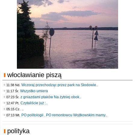
włocławianie piszą
Wczoraj przechodząc przez park na Słodowie..
11:38 Nd.
Wszystko umiera
11:17 Śr.
z gniazdami ptaków Na żytniej obok..
07:23 Śr.
Czytaliście już :..
12:47 Pt.
..
05:15 Cz.
PO politologii . PO remontowcu Wojtkowskim mamy..
07:13 Wt.
polityka