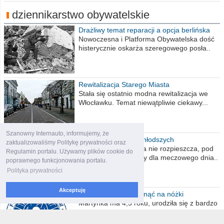
dziennikarstwo obywatelskie
Drażliwy temat reparacji a opcja berlińska
Nowoczesna i Platforma Obywatelska dość
histerycznie oskarża szeregowego posła..
Rewitalizacja Starego Miasta
Stała się ostatnio modna rewitalizacja we
Włocławku. Temat niewątpliwie ciekawy...
Szanowny Internauto, informujemy, że
Koszykówka dla najmłodszych
zaktualizowaliśmy Politykę prywatności oraz
Poniedziałek, pogoda nie rozpieszcza, pod
Regulamin portalu. Używamy plików cookie do
Halą Mistrzów typowy dla meczowego dnia..
poprawnego funkcjonowania portalu.
Polityka prywatności
Akceptuję
Pomóż Martynce stanąć na nóżki
Martynka ma 4,5 roku, urodziła się z bardzo
rzadką wadą genetyczną - zespołem..