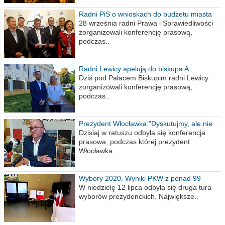
Radni PiS o wnioskach do budżetu miasta
na 2021 rok
28 września radni Prawa i Sprawiedliwości
zorganizowali konferencję prasową,
podczas..
Radni Lewicy apelują do biskupa A.
Wiesława Meringa
Dziś pod Pałacem Biskupim radni Lewicy
zorganizowali konferencję prasową,
podczas..
Prezydent Włocławka:"Dyskutujmy, ale nie
obrażajmy się”
Dzisiaj w ratuszu odbyła się konferencja
prasowa, podczas której prezydent
Włocławka..
Wybory 2020. Wyniki PKW z ponad 99
procent obwodów
W niedzielę 12 lipca odbyła się druga tura
wyborów prezydenckich. Największe..