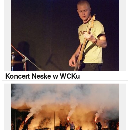
Koncert
Neske w WCKu