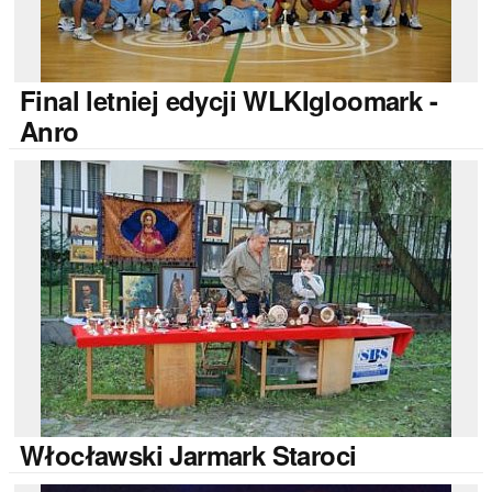
Final
letniej edycji WLKIgloomark -
Anro
Włocławski
Jarmark Staroci