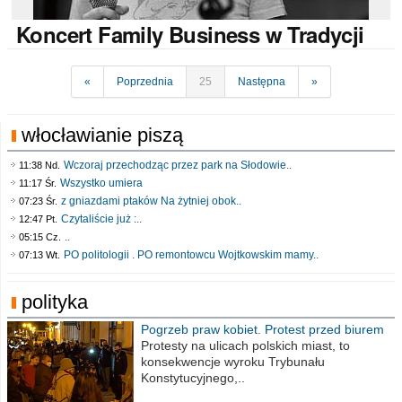
Koncert
Family Business w Tradycji
«
Poprzednia
25
Następna
»
włocławianie piszą
Wczoraj przechodząc przez park na Słodowie..
11:38 Nd.
Wszystko umiera
11:17 Śr.
z gniazdami ptaków Na żytniej obok..
07:23 Śr.
Czytaliście już :..
12:47 Pt.
..
05:15 Cz.
PO politologii . PO remontowcu Wojtkowskim mamy..
07:13 Wt.
polityka
Pogrzeb praw kobiet. Protest przed biurem
poselskim PiS
Protesty na ulicach polskich miast, to
konsekwencje wyroku Trybunału
Konstytucyjnego,..