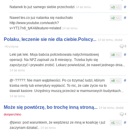
#
Natanek to już samego siebie przechodzi
14 lat temu
+3
#
Nawet tes.co juz natanka się nasłuchało
+2
http://www.youtube.com/watch?
v=YT17n8_tyK4&feature=related
14 lat temu
Polaku, leczenie sie nie dla ciebie.Polscy...
14 lat temu, dodał
8
~Krystyna
#
Leki jak leki. Moja babcia potrzebowała natychmiastowej
+8
operacji. Na NFZ zapisali za 8 miesięcy.. Trzeba było się
zapożyczyć i prywatni zrobić. Lekarz powiedział, że nawet jednego dnia...
14 lat temu
#
@~?????: Nie mam wątpliwości. Po co trzymać ludzi, którym
+8
trzeba renty lub emerytury wypłacić. To nic, że całe życie na to
dawali kasiore. Urzędnicy muszą przecież w marmurowych budynkach...
14 lat temu
Może się powtórzę, bo trochę inną stroną...
14 lat temu, dodał
4
donperchino
#
@peso: pod warunkiem, że wejdziesz ze mną w koalicję i już
+1
zaczynam działać..
14 lat temu