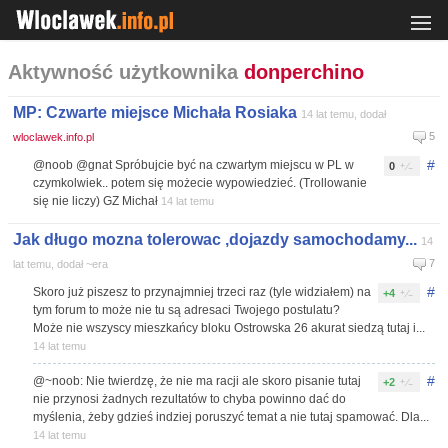
Aktywność użytkownika
donperchino
MP: Czwarte miejsce Michała Rosiaka
14 lat temu, dodał
5
wloclawek.info.pl
#
@noob @gnat Spróbujcie być na czwartym miejscu w PL w
0
czymkolwiek.. potem się możecie wypowiedzieć. (Trollowanie
się nie liczy) GZ Michał
14 lat temu
Jak długo mozna tolerowac ,dojazdy samochodamy...
14
7
lat temu, dodał ~era
#
Skoro już piszesz to przynajmniej trzeci raz (tyle widziałem) na
+4
tym forum to może nie tu są adresaci Twojego postulatu?
Może nie wszyscy mieszkańcy bloku Ostrowska 26 akurat siedzą tutaj i...
14 lat temu
#
@~noob: Nie twierdzę, że nie ma racji ale skoro pisanie tutaj
+2
nie przynosi żadnych rezultatów to chyba powinno dać do
myślenia, żeby gdzieś indziej poruszyć temat a nie tutaj spamować. Dla...
14 lat temu