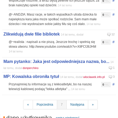
#
Współczuje rodzinie, a teraz będą pewnie Ich jeszcze sądzić za
0
brak należytej opieki nad dziećmi.
14 lat temu
#
@~ANDZIA: Masz racje, w takich wypadkach utrata dziecka to
0
największa kara jaka może spotkać rodziców. Sam mam małe
dziecko i nie wyobrażam sobie jakby Mu się coś stało.
14 lat temu
Zlikwidują dwie filie bibliotek
12
14 lat temu, dodał
#
@~realista : napisali a nie piszą. Jeszcze trochę i spełnią się
0
słowa utworu: http://www.youtube.com/watch?v=XIIFCfJ8JHM
14 lat temu
Mam pytanko: Jaka jest odpowiedniejsza nazwa, bo...
14
1
lat temu, dodał
donperchino
MP: Kowalska obroniła tytuł
3
14 lat temu, dodał
wloclawek.info.pl
#
Przynajmniej tu informacje są z lekkoatletyki, bo na naszej
0
telewizji kablowej podają:"lekka atletyka" ...
14 lat temu
«
Poprzednia
7
Następna
»
dane użytkownika
napisz wiadomosć