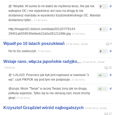
#
@~Woytek: W sumie to mi dałeś do myślenia teraz. Ale jak nie
0
wykupisz OC i nie wyjedziesz ani razu na drogę to nie
dostaniesz mandatu w wysokości trzydziestokrotnego OC. Mandat
dostaniesz tylko...
14 lat temu
#
http://images01.bebzol.com/data/201207/79143-
0
29401ab559530ebbeb22a5a39121198b.jpg
14 lat temu
Wpadł po 10 latach poszukiwań
4
14 lat temu, dodał
#
No to Go zaskoczyli.
14 lat temu
0
Wstaje rano, włącza japońskie radyjko,...
14 lat temu, dodał
12
~PIKPOK
#
@~LALA20: Przecierz jak byk jest napisane w nawiasie "z
+4
wp", czyli PIKPOK się pod tym nie podpisuje.
14 lat temu
#
@szuja: Może "Twoje" a raczej Twojej żony jak na drugą
+1
półkulę wyjedzie. Tylko się tu nie obrażaj-żart, może trochę
głupi
14 lat temu
Krzysztof Grządziel wśród najbogatszych
14 lat temu, dodał
17