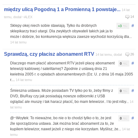
między ulicą Pogodną 1 a Promienną 1 powstaje...
14 lat
14
temu, dodał ~ALEX
#
Sklepy okej niech sobie stawiają. Tylko ilu drobnych
+3
sklepikarzy traci utargi. Dla zwykłych obywateli takich jak ja to
może i dobrze, bo konkurencja większa zawsze wychodzi korzyścią dla...
14 lat temu
Sprawdzą, czy płacisz abonament RTV
26
14 lat temu, dodał
#
Dlaczego mam płacić abonament RTV jeżeli płacę abonament
0
telewizji kablowej / satelitarnej? Zgodnie z ustawą dnia 21
kwietnia 2005 r. o opłatach abonamentowych (Dz. U. z dnia 16 maja 2005
r....
14 lat temu
#
Śmieszna ustawa. Może posiadam TV tylko po to, żeby filmy z
0
DVD, BluRay czy jak posiadają nowsze odbiorniki z USB
oglądać ale muszę i tak haracz płacić, bo mam telewizor.. I to jest niby...
14
lat temu
#
@~Woytek: To nieważne, bo nie o to chodzi tylko o to, że jest
0
źle sporządzona ustawa. Jak można brać abonament za to, że
kupiłem telewizor, nawet jeżeli z niego nie korzystam. Myślisz, że...
14 lat
temu