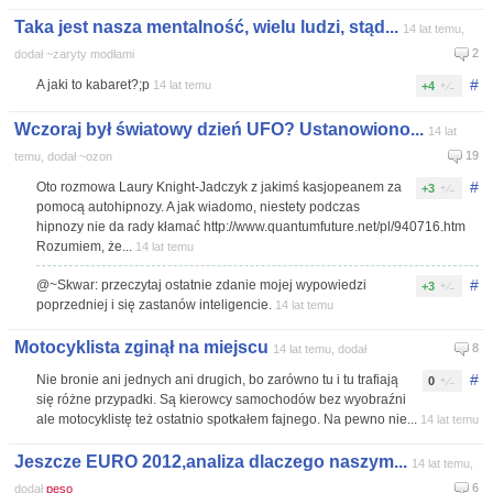
Taka jest nasza mentalność, wielu ludzi, stąd...
14 lat temu,
2
dodał ~zaryty modłami
#
A jaki to kabaret?;p
14 lat temu
+4
Wczoraj był światowy dzień UFO? Ustanowiono...
14 lat
19
temu, dodał ~ozon
#
Oto rozmowa Laury Knight-Jadczyk z jakimś kasjopeanem za
+3
pomocą autohipnozy. A jak wiadomo, niestety podczas
hipnozy nie da rady kłamać http://www.quantumfuture.net/pl/940716.htm
Rozumiem, że...
14 lat temu
#
@~Skwar: przeczytaj ostatnie zdanie mojej wypowiedzi
+3
poprzedniej i się zastanów inteligencie.
14 lat temu
Motocyklista zginął na miejscu
8
14 lat temu, dodał
#
Nie bronie ani jednych ani drugich, bo zarówno tu i tu trafiają
0
się różne przypadki. Są kierowcy samochodów bez wyobraźni
ale motocyklistę też ostatnio spotkałem fajnego. Na pewno nie...
14 lat temu
Jeszcze EURO 2012,analiza dlaczego naszym...
14 lat temu,
6
dodał
peso