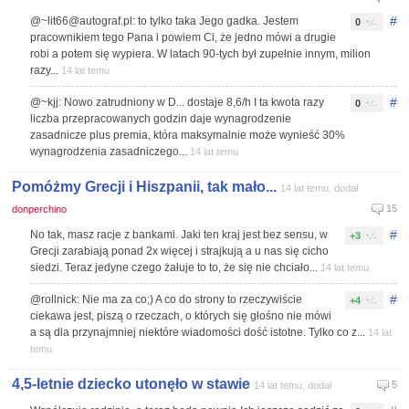
#
@
~lit66@autograf.pl
: to tylko taka Jego gadka. Jestem
0
pracownikiem tego Pana i powiem Ci, że jedno mówi a drugie
robi a potem się wypiera. W latach 90-tych był zupełnie innym, milion
razy...
14 lat temu
#
@~kjj: Nowo zatrudniony w D... dostaje 8,6/h I ta kwota razy
0
liczba przepracowanych godzin daje wynagrodzenie
zasadnicze plus premia, która maksymalnie może wynieść 30%
wynagrodzenia zasadniczego...
14 lat temu
Pomóżmy Grecji i Hiszpanii, tak mało...
14 lat temu, dodał
15
donperchino
#
No tak, masz racje z bankami. Jaki ten kraj jest bez sensu, w
+3
Grecji zarabiają ponad 2x więcej i strajkują a u nas się cicho
siedzi. Teraz jedyne czego żałuje to to, że się nie chciało...
14 lat temu
#
@rollnick: Nie ma za co;) A co do strony to rzeczywiście
+4
ciekawa jest, piszą o rzeczach, o których się głośno nie mówi
a są dla przynajmniej niektóre wiadomości dość istotne. Tylko co z...
14 lat
temu
4,5-letnie dziecko utonęło w stawie
5
14 lat temu, dodał