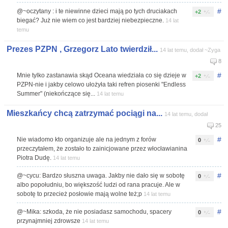
#
@~oczytany : i te niewinne dzieci mają po tych druciakach
+2
biegać? Już nie wiem co jest bardziej niebezpieczne.
14 lat
temu
Prezes PZPN , Grzegorz Lato twierdził...
14 lat temu, dodał ~Zyga
8
#
Mnie tylko zastanawia skąd Oceana wiedziała co się dzieje w
+2
PZPN-nie i jakby celowo ułożyła taki refren piosenki "Endless
Summer" (niekończące się...
14 lat temu
Mieszkańcy chcą zatrzymać pociągi na...
14 lat temu, dodał
25
#
Nie wiadomo kto organizuje ale na jednym z forów
0
przeczytałem, że zostało to zainicjowane przez włocławianina
Piotra Dudę.
14 lat temu
#
@~cycu: Bardzo słuszna uwaga. Jakby nie dało się w sobotę
0
albo popołudniu, bo większość ludzi od rana pracuje. Ale w
sobotę to przecież posłowie mają wolne też;p
14 lat temu
#
@~Mika: szkoda, że nie posiadasz samochodu, spacery
0
przynajmniej zdrowsze
14 lat temu