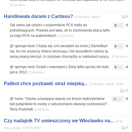
13 lat temu
Handlowała darami z Caritasu?
9
13 lat temu, dodał
#
Tak samo jak odzież z pojemników PCK trafia do
0
potrzebujących. Prawda jest taka, że to ciucholandy płacą tylko
za logo PCK na pojemnikach.
13 lat temu
#
@~george best: Chyba się coś uwzięłeś na mnie;) Zdziwiłbyś
0
się, bo nie wszyscy śmieci wrzucają i nie wszystkich należy tą
samą miarą mierzyć. A czyściwo chociażby w zakładach pracy...
13 lat temu
#
@~george best: Dzięki i nawzajem;) Żeby tylko gorzej nie było
0
jak w 2012
13 lat temu
Palikot chce pozbawić straż miejską...
13 lat temu, dodał ~Zofia
12
#
@~luiza: "Osoby używające więcej niż trzech wykrzykników
+2
lub pytajników to osoby z zaburzeniami własnej osobowości" -
Terry Pratchett
13 lat temu
Czy nadajnik TV umieszczony we Włocławku na...
13 lat
6
temu, dodał ~CYFROWO?