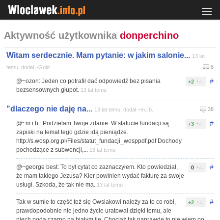
Aktywność użytkownika
donperchino
Witam serdecznie. Mam pytanie: w jakim salonie...
13 lat
8
temu, dodał ~Gold
#
@~ozon: Jeden co potrafił dać odpowiedź bez pisania
+2
bezsensownych głupot.
13 lat temu
"dlaczego nie daję na...
38
13 lat temu, dodał ~m.i.b.
#
@~m.i.b.: Podzielam Twoje zdanie. W statucie fundacji są
+3
zapiski na temat tego gdzie idą pieniądze.
http://s.wosp.org.pl/Files/statut_fundacji_wosppdf.pdf Dochody
pochodzące z subwencji,...
13 lat temu
#
@~george best: To był cytat co zaznaczyłem. Kto powiedział,
0
że mam takiego Jezusa? Kler powinien wydać fakturę za swoje
usługi. Szkoda, że tak nie ma.
13 lat temu
#
Tak w sumie to część też się Owsiakowi należy za to co robi,
+2
prawdopodobnie nie jedno życie uratował dzięki temu, ale
niech poda czarno na białym ile. Chociaż tak naprawdę to nie wiem po...