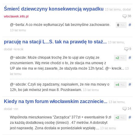
Śmierć dziewczyny konsekwencją wypadku
13 lat temu, dodał
38
wloclawek.info.pl
#
@~berta: A co może wytłumaczyć tak bezmyślne zachowanie.
0
13 lat temu
pracuję na stacji L...S. tak na prawdę to staż...
13 lat temu,
9
dodał ~krecik
#
@~abcde: Może chłopak trochę źle to ujął ale czytaj ze
+2
zrozumieniem. Wg mnie chodzi o to, że stacja ma umowę z
UP ale nie ma w niej zawarte, że stażysta może 12h tyrać. @~ krecik...
13
lat temu
#
@~abcde: Czyli się zgadzamy, napisałem, że nie ma mowy o
+4
12h, bo jak mówisz jest max 8. Pozdrawiam.
13 lat temu
Kiedy na tym forum włocławskim zaczniecie...
13 lat temu,
14
dodał ~nn
#
Wspólnota mieszkaniowa "Zarządca" 377zł + ewentualnie 9 zł
+2
za każdą dodatkową osobę (śmieci) . 47 metrów. A dobrobyt
jest naprawdę. Zona dostała w poniedziałek wypłatę....
13 lat temu