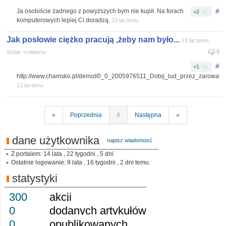
#
Ja osobiście żadnego z powyższych bym nie kupił. Na forach
+2
komputerowych lepiej Ci doradzą.
13 lat temu
Jak posłowie ciężko pracują ,żeby nam było...
13 lat temu,
5
dodał ~solidarny
#
+1
http://www.chamsko.pl/demot/0_0_2005976511_Dobij_lud_przez_zarowa95
13 lat temu
«
Poprzednia
4
Następna
»
dane użytkownika
napisz wiadomosć
Z portalem: 14 lata , 22 tygodni , 5 dni
Ostatnie logowanie: 9 lata , 16 tygodni , 2 dni temu.
statystyki
300
akcji
0
dodanych artykułów
0
opublikowanych