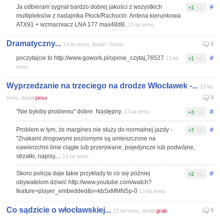
#
Ja odbieram sygnał bardzo dobrej jakości z wszystkich
+1
multipleksów z nadajnika Płock/Rachocin. Antena kierunkowa
ATX91 + wzmacniacz LNA 177 max48dB.
13 lat temu
Dramatyczny...
9
13 lat temu, dodał ~Johan
#
poczytajcie to http://www.gowork.pl/opinie_czytaj,76527
13 lat
+1
temu
Wyprzedzanie na trzeciego na drodze Włocławek -...
13 lat
9
temu, dodał
peso
#
"Nie byłoby problemu" dobre. Następny.
13 lat temu
+3
#
Problem w tym, że margines nie służy do normalnej jazdy -
+7
"Znakami drogowymi poziomymi są umieszczone na
nawierzchni linie ciągłe lub przerywane, pojedyncze lub podwójne,
strzałki, napisy,...
13 lat temu
#
Skoro policja daje takie przykłady to co się później
+2
obywatelom dziwić http://www.youtube.com/watch?
feature=player_embedded&v=kbSxMMN5p-0
13 lat temu
Co sądzicie o włocławskiej...
5
13 lat temu, dodał
grab