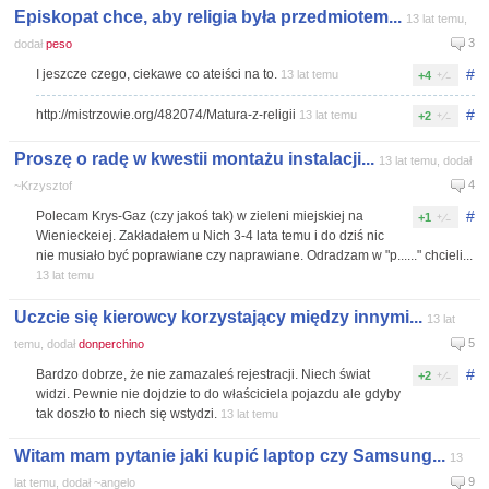
Episkopat chce, aby religia była przedmiotem...
13 lat temu,
3
dodał
peso
#
I jeszcze czego, ciekawe co ateiści na to.
13 lat temu
+4
#
http://mistrzowie.org/482074/Matura-z-religii
13 lat temu
+2
Proszę o radę w kwestii montażu instalacji...
13 lat temu, dodał
4
~Krzysztof
#
Polecam Krys-Gaz (czy jakoś tak) w zieleni miejskiej na
+1
Wienieckeiej. Zakładałem u Nich 3-4 lata temu i do dziś nic
nie musiało być poprawiane czy naprawiane. Odradzam w "p......" chcieli...
13 lat temu
Uczcie się kierowcy korzystający między innymi...
13 lat
5
temu, dodał
donperchino
#
Bardzo dobrze, że nie zamazaleś rejestracji. Niech świat
+2
widzi. Pewnie nie dojdzie to do właściciela pojazdu ale gdyby
tak doszło to niech się wstydzi.
13 lat temu
Witam mam pytanie jaki kupić laptop czy Samsung...
13
9
lat temu, dodał ~angelo