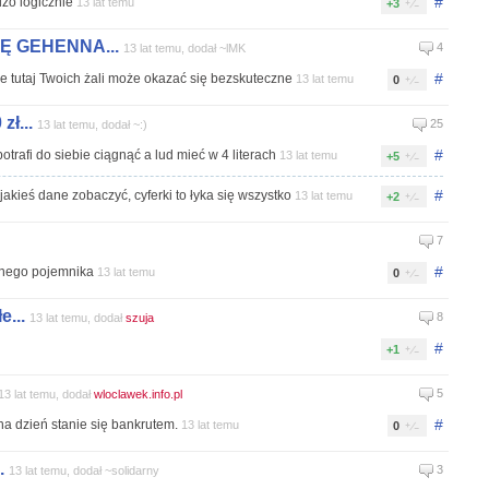
#
dzo logicznie
13 lat temu
+3
Ę GEHENNA...
4
13 lat temu, dodał ~lMK
#
ie tutaj Twoich żali może okazać się bezskuteczne
13 lat temu
0
ł...
25
13 lat temu, dodał ~:)
#
 potrafi do siebie ciągnąć a lud mieć w 4 literach
13 lat temu
+5
#
jakieś dane zobaczyć, cyferki to łyka się wszystko
13 lat temu
+2
7
#
lnego pojemnika
13 lat temu
0
...
8
13 lat temu, dodał
szuja
#
+1
5
13 lat temu, dodał
wloclawek.info.pl
#
na dzień stanie się bankrutem.
13 lat temu
0
.
3
13 lat temu, dodał ~solidarny