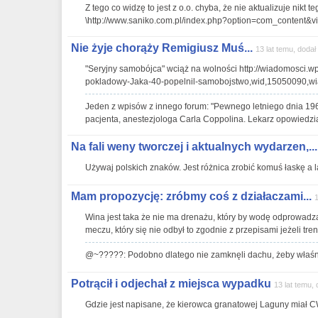
Z tego co widzę to jest z o.o. chyba, że nie aktualizuje nikt t
\http://www.saniko.com.pl/index.php?option=com_content&
Nie żyje chorąży Remigiusz Muś...
13 lat temu, dodał
"Seryjny samobójca" wciąż na wolności http://wiadomosci.wp.
pokladowy-Jaka-40-popelnil-samobojstwo,wid,15050090,wi
Jeden z wpisów z innego forum: "Pewnego letniego dnia 1965 
pacjenta, anestezjologa Carla Coppolina. Lekarz opowiedział 
Na fali weny tworczej i aktualnych wydarzen,...
Używaj polskich znaków. Jest różnica zrobić komuś łaskę a l
Mam propozycję: zróbmy coś z działaczami...
1
Wina jest taka że nie ma drenażu, który by wodę odprowadza
meczu, który się nie odbył to zgodnie z przepisami jeżeli tren
@~?????: Podobno dlatego nie zamknęli dachu, żeby właśn
Potrącił i odjechał z miejsca wypadku
13 lat temu, 
Gdzie jest napisane, że kierowca granatowej Laguny miał