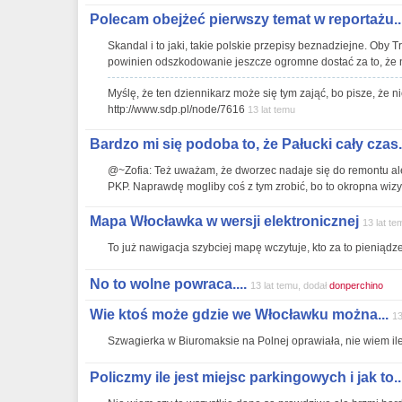
Polecam obejżeć pierwszy temat w reportażu..
Skandal i to jaki, takie polskie przepisy beznadziejne. Oby 
powinien odszkodowanie jeszcze ogromne dostać za to, że n
Myślę, że ten dziennikarz może się tym zająć, bo pisze, że n
http://www.sdp.pl/node/7616
13 lat temu
Bardzo mi się podoba to, że Pałucki cały czas.
@~Zofia: Też uważam, że dworzec nadaje się do remontu ale
PKP. Naprawdę mogliby coś z tym zrobić, bo to okropna wizy
Mapa Włocławka w wersji elektronicznej
13 lat te
To już nawigacja szybciej mapę wczytuje, kto za to pieniądze
No to wolne powraca....
13 lat temu, dodał
donperchino
Wie ktoś może gdzie we Włocławku można...
13
Szwagierka w Biuromaksie na Polnej oprawiała, nie wiem ile
Policzmy ile jest miejsc parkingowych i jak to..