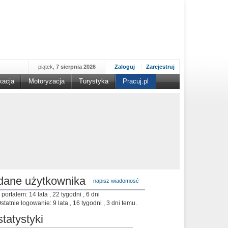
piątek,
7 sierpnia 2026
Zaloguj
Zarejestruj
kacja
Motoryzacja
Turystyka
Pracuj.pl
dane użytkownika
napisz wiadomosć
 portalem: 14 lata , 22 tygodni , 6 dni
statnie logowanie: 9 lata , 16 tygodni , 3 dni temu.
statystyki