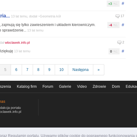
#
+3
a...
17
13 lat temu, dodał ~Geometria kół
#
, zajmują się tylko zawieszeniem i układem kierowniczym.
-4
je sprawdzenie...
13 lat temu
2
odał
wloclawek.info.pl
#
Dziękuję
13 lat temu
0
5
6
7
8
9
10
Następna
»
szenia
Katalog firm
Forum
Galerie
Video
Zdrowie
Dom
Eduka
nas
dakcja portalu
oclawek.info.pl
i oraz Regulamin portalu. Używamy plików cookie do poprawnego funkcjonowania p
ormacyjny