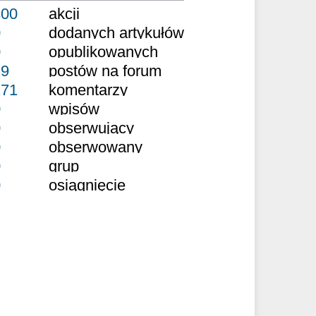
300
akcji
0
dodanych artykułów
0
opublikowanych
29
postów na forum
271
komentarzy
0
wpisów
0
obserwujący
0
obserwowany
0
grup
0
osiągnięcie