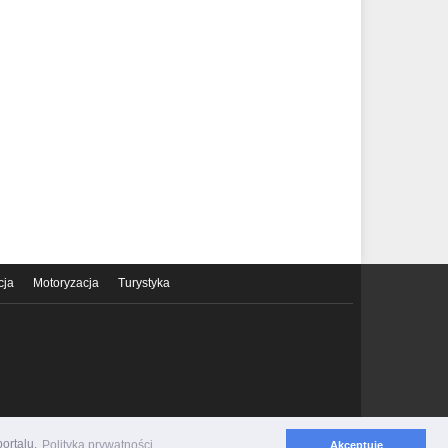
cja
Motoryzacja
Turystyka
ortalu.
Polityka prywatności
Akceptuję
Polityka prywatności
Regulamin serwisu