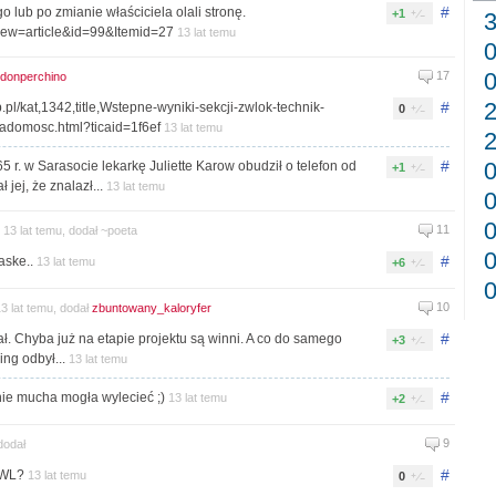
#
ego lub po zmianie właściciela olali stronę.
+1
view=article&id=99&Itemid=27
13 lat temu
17
donperchino
#
pl/kat,1342,title,Wstepne-wyniki-sekcji-zwlok-technik-
0
adomosc.html?ticaid=1f6ef
13 lat temu
#
r. w Sarasocie lekarkę Juliette Karow obudził o telefon od
+1
jej, że znalazł...
13 lat temu
11
13 lat temu, dodał ~poeta
#
aske..
13 lat temu
+6
10
3 lat temu, dodał
zbuntowany_kaloryfer
#
ł. Chyba już na etapie projektu są winni. A co do samego
+3
ing odbył...
13 lat temu
#
ie mucha mogła wylecieć ;)
13 lat temu
+2
9
dodał
#
 CWL?
13 lat temu
0