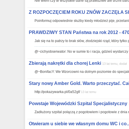
Nie wiem czy te wszystkie dane są prawdziwe ale brzmi bar
Z ROZPOCZĘCIEM ROKU ZNÓW ZACZĘŁA SI
Poinformuj odpowiednie służby kiedy młodzież pije, przelan
PRAWDZIWY STAN Państwa na rok 2012 - 470 z
Jak się na to patrzy to brak słów, złodziejski rząd, który tylko
@~cichyobserwator: No w sumie to i racja, gdzieś wystarczy 
Zbierają nakrętki dla chorej Lenki
13 lat temu, dodał
@~BonifacY: We Wzorcowni na dolnym poziomie do specja
Stary nowy Amber Gold. Warto przeczytać. Całe
http://pokazywarka.pl/0a52gf/
13 lat temu
Powstaje Wojewódzki Szpital Specjalistyczny
Zadłużony szpital połączą z pogotowiem i pogotowie z dnia 
Otwieram u siebie we własnym domu WC i co..