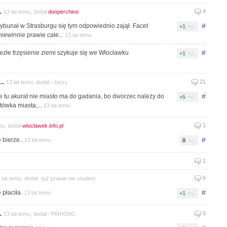
.
4
13 lat temu, dodał
donperchino
#
Trybunał w Strasburgu się tym odpowiednio zajął. Facet
+1
iewinnie prawie całe...
13 lat temu
#
iezłe trzęsienie ziemi szykuje się we Włocławku
+1
..
21
13 lat temu, dodał ~Jerzy
#
 tu akurat nie miasto ma do gadania, bo dworzec należy do
+5
tówka miasta,...
13 lat temu
1
mu, dodał
wloclawek.info.pl
#
 bierze..
13 lat temu
0
1
6
 lat temu, dodał ~już prawie nie student
#
 płaciła.
13 lat temu
+1
.
5
13 lat temu, dodał ~PARKING