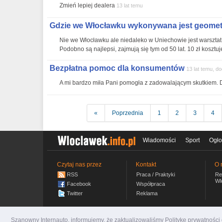
Zmień lepiej dealera
13 lat temu
Gdzie we Włocławku wykonywana jest geometri
Nie we Włocławku ale niedaleko w Uniechowie jest warsztat
Podobno są najlepsi, zajmują się tym od 50 lat. 10 zł kosztu
Bezpłatna pomoc dla konsumentów
13 lat temu, d
A mi bardzo miła Pani pomogła z zadowalającym skutkiem. 
«
Poprzednia
1
2
3
4
Wiadomości
Sport
Ogło
Czytaj nas przez
Kontakt
O 
RSS
Praca / Praktyki
Re
Wl
Facebook
Współpraca
Twitter
Reklama
Szanowny Internauto, informujemy, że zaktualizowaliśmy Politykę prywatnośc
wloclawek.info.pl
© 2007-2026 Włocławski Portal inf