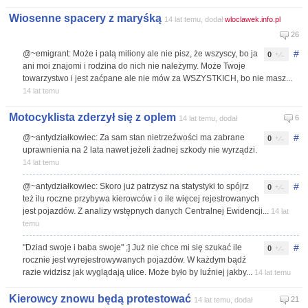
Wiosenne spacery z maryśką
14 lat temu, dodał
wloclawek.info.pl
26
#
@~emigrant: Może i palą miliony ale nie pisz, że wszyscy, bo ja
0
ani moi znajomi i rodzina do nich nie należymy. Może Twoje
towarzystwo i jest zaćpane ale nie mów za WSZYSTKICH, bo nie masz...
14 lat temu
Motocyklista zderzył się z oplem
6
14 lat temu, dodał
#
@~antydziałkowiec: Za sam stan nietrzeźwości ma zabrane
0
uprawnienia na 2 lata nawet jeżeli żadnej szkody nie wyrządzi.
14 lat temu
#
@~antydziałkowiec: Skoro już patrzysz na statystyki to spójrz
0
też ilu roczne przybywa kierowców i o ile więcej rejestrowanych
jest pojazdów. Z analizy wstępnych danych Centralnej Ewidencji...
14 lat
temu
#
"Dziad swoje i baba swoje" ;] Już nie chce mi się szukać ile
0
rocznie jest wyrejestrowywanych pojazdów. W każdym bądź
razie widzisz jak wyglądają ulice. Może było by luźniej jakby...
14 lat temu
Kierowcy znowu będą protestować
21
14 lat temu, dodał