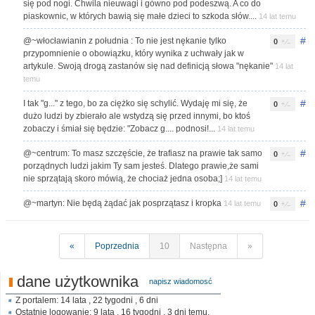
się pod nogi. Chwila nieuwagi i gówno pod podeszwą. A co do
piaskownic, w których bawią się małe dzieci to szkoda słów....
14 lat temu
#
@~włocławianin z południa : To nie jest nękanie tylko
0
przypomnienie o obowiązku, który wynika z uchwały jak w
artykule. Swoją drogą zastanów się nad definicją słowa "nękanie"
14 lat
temu
#
I tak "g..." z tego, bo za ciężko się schylić. Wydaję mi się, że
0
dużo ludzi by zbierało ale wstydzą się przed innymi, bo ktoś
zobaczy i śmiał się będzie: "Zobacz g.... podnosi!...
14 lat temu
#
@~centrum: To masz szczęście, że trafiasz na prawie tak samo
0
porządnych ludzi jakim Ty sam jesteś. Dlatego prawie,że sami
nie sprzątają skoro mówią, że chociaż jedna osoba;]
14 lat temu
#
@~martyn: Nie będą żądać jak posprzątasz i kropka
14 lat temu
0
«
Poprzednia
10
Następna
»
dane użytkownika
napisz wiadomosć
Z portalem: 14 lata , 22 tygodni , 6 dni
Ostatnie logowanie: 9 lata , 16 tygodni , 3 dni temu.