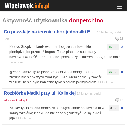
Aktywność użytkownika
donperchino
Co powstaje na terenie obok jednostki E i...
14 lat temu, dodał
18
~ok
#
Kiedyś Grządziel kopił wydaje mi się ze za niewielkie
+6
pieniądze, bo przecież bagna. Teraz piachu z autostrady
nawiozą i wartość terenu "trochę" podskoczyła. Interes dobry, ale to moje...
14 lat temu
#
@~ben Jakov: Tylko piszę, że facet zrobił dobry interes,
+5
zresztą nie pierwszy w swoi życiu. Nie wiem gdzie Ty zawiść
widzisz. To nie było ironiczne tylko pisałem jak myślałem.
14 lat temu
Rozbiórka kładki przy ul. Kaliskiej
14 lat temu, dodał
13
wloclawek.info.pl
#
Za 145 tys to można domek w surowym stanie postawić a tu za
0
samą rozbiórkę kładki.. Aż nie chce się wierzyć. To są jakieś
jaja
14 lat temu