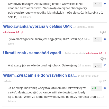
#
@~jedyny myślący: Zgadzam się przede wszystkim jeżeli
0
chodzi o bezpieczeństwo. Naprawdę do ciężko chorego czy
pokrzywdzonego w wypadku jakimkolwiek może się spóźnić karetka o 1
sek, tą...
14 lat temu
Włocławianka wybrana viceMiss UMK
14 lat temu, dodał
6
wloclawek.info.pl
#
Tylko dlaczego vice skoro jest najpiękniejsza? Gratulacje
14 lat
0
temu
Ukradli znak - samochód wpadł...
14 lat temu, dodał
wloclawek.info.pl
9
#
A strażacy jak zwykle do brudnej roboty.. Dziękujemy
14 lat temu
0
Witam. Zwracam się do wszystkich par...
14 lat temu, dodał
12
~Marta
#
Ja ze swoja małżonką wszystko łatwiłem na Ostrowskiej "w
+11
cyrku". Musisz podejść do kancelarii i się dowiedzieć kiedy
są te nauki. Wiem że jedne były w niedziele po mszy którejś a drugie...
14
lat temu