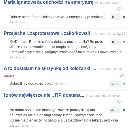
Maria Ignatowska odchodzi na emeryturę
14 lat temu, dodał
18
#
Dobrze niech Pani ucieka zanim wiek emerytalny przedłużą ;]
0
14 lat temu
Przejechali, zaprotestowali, zakorkowali
25
14 lat temu, dodał
#
@~Damian: Robicie coś dla dobra a może dla zła? Bo przez
0
Wasze zablokowanie karetka mogła nie dojechać, żeby
uratować czyjeś życie. Mógłbyś mieć kogoś na sumieniu i nawet byś nie...
14 lat temu
A to dostałam na skrzynkę od koleżanki ....
14 lat temu, dodał
2
wadera
#
Dobre!!! nic dodać nic ująć
14 lat temu
+3
I znów największe nie... RP dostaną...
14 lat temu, dodał ~pikpok
15
#
No dobra spoko, ale dlaczego zawsze podwyżki są dla
+5
nauczycieli ale dla obsługi szkoły, kuchni, sprzątaczek itp to
już nie ma pieniędzy i to samo w służbie zdrowia dla lekarzy jest kasa
ale...
14 lat temu