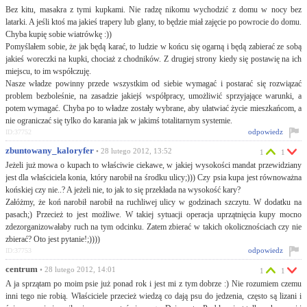
Bez kitu, masakra z tymi kupkami. Nie radzę nikomu wychodzić z domu w nocy bez
latarki. A jeśli ktoś ma jakieś trapery lub glany, to będzie miał zajęcie po powrocie do domu.
Chyba kupię sobie wiatrówkę :))
Pomyślałem sobie, że jak będą karać, to ludzie w końcu się ogarną i będą zabierać ze sobą
jakieś woreczki na kupki, chociaż z chodników. Z drugiej strony kiedy się postawię na ich
miejscu, to im współczuję.
Nasze władze powinny przede wszystkim od siebie wymagać i postarać się rozwiązać
problem bezboleśnie, na zasadzie jakiejś współpracy, umożliwić sprzyjające warunki, a
potem wymagać. Chyba po to władze zostały wybrane, aby ułatwiać życie mieszkańcom, a
nie ograniczać się tylko do karania jak w jakimś totalitarnym systemie.
odpowiedz
ID:37752
zbuntowany_kaloryfer
• 28 lutego 2012, 13:52
1
1
Jeżeli już mowa o kupach to właściwie ciekawe, w jakiej wysokości mandat przewidziany
jest dla właściciela konia, który narobił na środku ulicy;))) Czy psia kupa jest równoważna
końskiej czy nie..? A jeżeli nie, to jak to się przekłada na wysokość kary?
Załóżmy, że koń narobił narobił na ruchliwej ulicy w godzinach szczytu. W dodatku na
pasach;) Przecież to jest możliwe. W takiej sytuacji operacja uprzątnięcia kupy mocno
zdezorganizowałaby ruch na tym odcinku. Zatem zbierać w takich okolicznościach czy nie
zbierać? Oto jest pytanie!;))))
odpowiedz
ID:37753
centrum
• 28 lutego 2012, 14:01
1
1
A ja sprzątam po moim psie już ponad rok i jest mi z tym dobrze :) Nie rozumiem czemu
inni tego nie robią. Właściciele przecież wiedzą co dają psu do jedzenia, często są lizani i