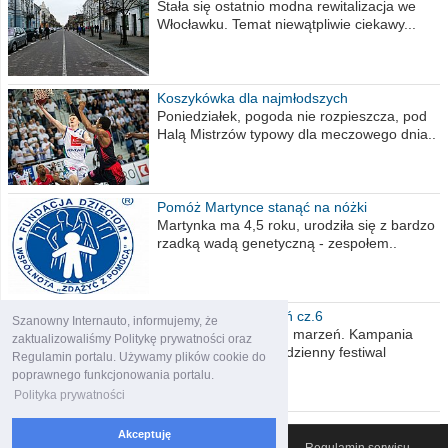
Stała się ostatnio modna rewitalizacja we
Włocławku. Temat niewątpliwie ciekawy...
Koszykówka dla najmłodszych
Poniedziałek, pogoda nie rozpieszcza, pod
Halą Mistrzów typowy dla meczowego dnia..
Pomóż Martynce stanąć na nóżki
Martynka ma 4,5 roku, urodziła się z bardzo
rzadką wadą genetyczną - zespołem..
Polska moich marzeń cz.6
Szanowny Internauto, informujemy, że
Nadszedł kres moich marzeń. Kampania
zaktualizowaliśmy Politykę prywatności oraz
wyborcza czyli niecodzienny festiwal
Regulamin portalu. Używamy plików cookie do
obietnic,..
poprawnego funkcjonowania portalu.
Polityka prywatności
Akceptuję
© 2007-2026 Włocławski Portal informacyjny
Regulamin serwisu