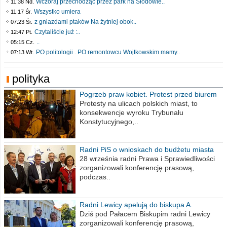
Wczoraj przechodząc przez park na Słodowie..
11:38 Nd.
Wszystko umiera
11:17 Śr.
z gniazdami ptaków Na żytniej obok..
07:23 Śr.
Czytaliście już :..
12:47 Pt.
..
05:15 Cz.
PO politologii . PO remontowcu Wojtkowskim mamy..
07:13 Wt.
polityka
Pogrzeb praw kobiet. Protest przed biurem
poselskim PiS
Protesty na ulicach polskich miast, to
konsekwencje wyroku Trybunału
Konstytucyjnego,..
Radni PiS o wnioskach do budżetu miasta
na 2021 rok
28 września radni Prawa i Sprawiedliwości
zorganizowali konferencję prasową,
podczas..
Radni Lewicy apelują do biskupa A.
Wiesława Meringa
Dziś pod Pałacem Biskupim radni Lewicy
zorganizowali konferencję prasową,