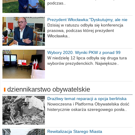
podczas..
Prezydent Włocławka:"Dyskutujmy, ale nie
obrażajmy się”
Dzisiaj w ratuszu odbyła się konferencja
prasowa, podczas której prezydent
Włocławka..
Wybory 2020. Wyniki PKW z ponad 99
procent obwodów
W niedzielę 12 lipca odbyła się druga tura
wyborów prezydenckich. Największe..
dziennikarstwo obywatelskie
Drażliwy temat reparacji a opcja berlińska
Nowoczesna i Platforma Obywatelska dość
histerycznie oskarża szeregowego posła..
Rewitalizacja Starego Miasta