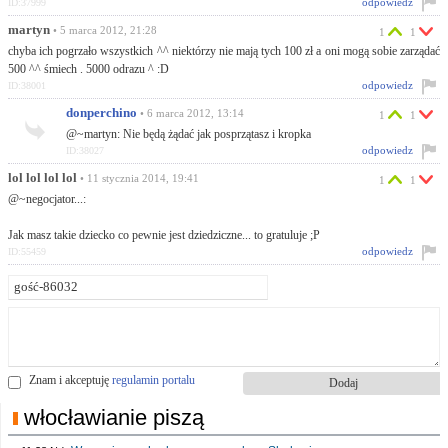
odpowiedz
ID:37999
martyn
• 5 marca 2012, 21:28
1
1
chyba ich pogrzało wszystkich ^^ niektórzy nie mają tych 100 zł a oni mogą sobie zarządać
500 ^^ śmiech . 5000 odrazu ^ :D
odpowiedz
ID:38001
donperchino
• 6 marca 2012, 13:14
1
1
@~martyn: Nie będą żądać jak posprzątasz i kropka
odpowiedz
ID:38027
lol lol lol lol
• 11 stycznia 2014, 19:41
1
1
@~negocjator...:
Jak masz takie dziecko co pewnie jest dziedziczne... to gratuluje ;P
odpowiedz
ID:55459
Znam i akceptuję
regulamin portalu
włocławianie piszą