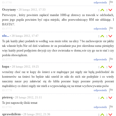
odpowiedz
ID:37766
Oczytany
• 28 lutego 2012, 17:33
1
1
Pierwszym , który powinien zapłacić mandat 1000-ąc złotowy za trawnik w odchodach,
przez jego pupila powinien być rajca miejski, albo przewodniczący RM nie ubliżając. I
BASTA!!.
odpowiedz
ID:37772
olo...
• 28 lutego 2012, 17:47
1
1
To jak każdy płaci podatek to według was może robic na ulicy ? bo zachowujecie sie jakby
tak własnie było.Nie od dziś wiadomo że za posiadanie psa jest okresłona suma pieniędzy
więc każdy przed podjęciem decyzji czy chce zwierzaka w domu,wie czy go na to stać i czy
podoła obowiązkom.
odpowiedz
ID:37773
kupa
• 28 lutego 2012, 19:25
1
1
wrzućmy choć raz te kupy do śmieci a te mądrujące już nigdy nie będą podchodzić do
kontenerów na śmieci bo będzie taki smród że nikt do nich nie podejdzie i co wtedy
nauczmy nasze psy załatwiać się do kibla posrane kupy posrane pomysły posrani
mądralińscy co dzieci nigdy nie mieli a wypowiadają się na temat wychowywania psów
odpowiedz
ID:37778
pietreq
• 28 lutego 2012, 21:11
1
1
To jest naprawdę śliski temat
odpowiedz
ID:37785
sprawdziłem
• 28 lutego 2012, 21:36
1
1