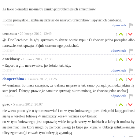
Za takie pieniądze można by zamknąć problem psich śmietników.
Ludzie pomyślcie.Trzeba się przejść do naszych urzędników i spytać ich osobiście.
odpowiedz
ID:37800
centrum
• 29 lutego 2012, 12:49
1
1
@~DonPerchino: Ja gdy sprzątam to słyszę opinie typu : O chociaż jedna porządna albo
nareszcie ktoś sprząta. Fajnie czasem tego posłuchać.
odpowiedz
ID:37807
antekbosy
• 1 marca 2012, 17:35
1
1
~Raport, a g.... na trawniku, jak leżało, tak leży.
odpowiedz
ID:37847
donperchino
• 1 marca 2012, 21:25
1
1
@~centrum: To masz szczęście, że trafiasz na prawie tak samo porządnych ludzi jakim Ty
sam jesteś. Dlatego prawie,że sami nie sprzątają skoro mówią, że chociaż jedna osoba;]
odpowiedz
ID:37855
gość
• 5 marca 2012, 20:07
1
1
nie wiem po co tyle o tym rozmawiać i co w tym śmiesznego- pies idzie,robi kupę,podnosi
się tą w torebke foliową -> najbliższy kosz-> wrzuca się->koniec
co w tym śmiesznego; jest naprawdę wiele innych rzeczy w ludziach z których można by
się pośmiać i na które mogli by zwrócić uwagę (a kupa jak kupa, w ubkacji spłukiwana,na
ulicy zgarniana),i chwała tym którzy ją zgarniają