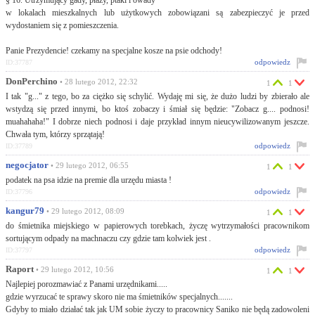
§ 16. Utrzymujący gady, płazy, ptaki i owady
w lokalach mieszkalnych lub użytkowych zobowiązani są zabezpieczyć je przed
wydostaniem się z pomieszczenia.
Panie Prezydencie! czekamy na specjalne kosze na psie odchody!
odpowiedz
ID:37787
DonPerchino
• 28 lutego 2012, 22:32
1
1
I tak "g..." z tego, bo za ciężko się schylić. Wydaję mi się, że dużo ludzi by zbierało ale
wstydzą się przed innymi, bo ktoś zobaczy i śmiał się będzie: "Zobacz g.... podnosi!
muahahaha!" I dobrze niech podnosi i daje przykład innym nieucywilizowanym jeszcze.
Chwała tym, którzy sprzątają!
odpowiedz
ID:37789
negocjator
• 29 lutego 2012, 06:55
1
1
podatek na psa idzie na premie dla urzędu miasta !
odpowiedz
ID:37796
kangur79
• 29 lutego 2012, 08:09
1
1
do śmietnika miejskiego w papierowych torebkach, życzę wytrzymałości pracownikom
sortującym odpady na machnaczu czy gdzie tam kolwiek jest .
odpowiedz
ID:37797
Raport
• 29 lutego 2012, 10:56
1
1
Najlepiej porozmawiać z Panami urzędnikami.....
gdzie wyrzucać te sprawy skoro nie ma śmietników specjalnych.......
Gdyby to miało działać tak jak UM sobie życzy to pracownicy Saniko nie będą zadowoleni