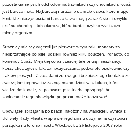
pozostawianie psich odchodów na trawnikach czy chodnikach, wciąż
jest bardzo mała. Najbardziej narażone są małe dzieci, które mając
kontakt z nieczystościami bardzo łatwo mogą zarazić się niezwykle
groźną chorobą – toksokarozą, która bardzo szybko wyniszcza
młody organizm.
Strażnicy miejscy wręczyli już pierwsze w tym roku mandaty za
niesprzątnięcie po psie, udzielili również kilku pouczeń. Ponadto, do
komendy Straży Miejskiej coraz częściej telefonują mieszkańcy,
którzy chcą zgłosić fakt zanieczyszczania podwórek, piaskownic czy
traktów pieszych. Z zasadami zdrowego i bezpiecznego kontaktu ze
zwierzętami są również zaznajamiane dzieci w szkołach, które
wiedzą doskonale, że po swoim psie trzeba sprzątnąć, bo
zaniechanie tego obowiązku po prostu może kosztować.
Obowiązek sprzątania po psach, nałożony na właścicieli, wynika z
Uchwały Rady Miasta w sprawie regulaminu utrzymania czystości i
porządku na terenie miasta Włocławek z 26 listopada 2007 roku.