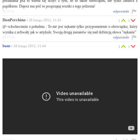
posiadania psa to trzeba się liczyć z tym, że to także obowiązek, nie tylko zabawa z
pupilkiem. Dajesz mu jeść to posprzątaj resztki z tego jedzenia!
odpowiedz
ID:37743
DonPerchino
• 28 lutego 2012, 11:42
1
1
@~włocławianin z południa : To nie jest nękanie tylko przypomnienie o obowiązku, który
wynika z uchwały jak w artykule. Swoją drogą zastanów się nad definicją słowa "nękanie"
odpowiedz
ID:37744
bam
• 28 lutego 2012, 11:44
1
1