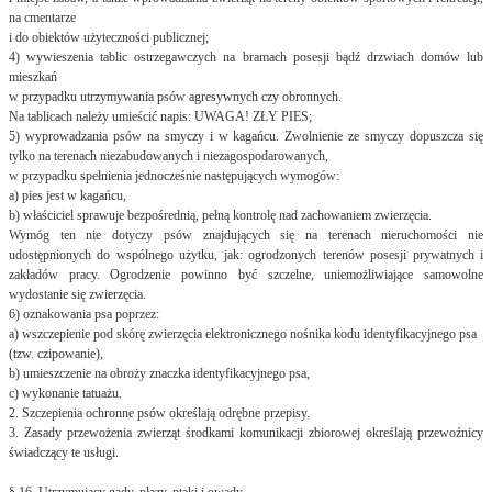
na cmentarze
i do obiektów użyteczności publicznej;
4) wywieszenia tablic ostrzegawczych na bramach posesji bądź drzwiach domów lub
mieszkań
w przypadku utrzymywania psów agresywnych czy obronnych.
Na tablicach należy umieścić napis: UWAGA! ZŁY PIES;
5) wyprowadzania psów na smyczy i w kagańcu. Zwolnienie ze smyczy dopuszcza się
tylko na terenach niezabudowanych i niezagospodarowanych,
w przypadku spełnienia jednocześnie następujących wymogów:
a) pies jest w kagańcu,
b) właściciel sprawuje bezpośrednią, pełną kontrolę nad zachowaniem zwierzęcia.
Wymóg ten nie dotyczy psów znajdujących się na terenach nieruchomości nie
udostępnionych do wspólnego użytku, jak: ogrodzonych terenów posesji prywatnych i
zakładów pracy. Ogrodzenie powinno być szczelne, uniemożliwiające samowolne
wydostanie się zwierzęcia.
6) oznakowania psa poprzez:
a) wszczepienie pod skórę zwierzęcia elektronicznego nośnika kodu identyfikacyjnego psa
(tzw. czipowanie),
b) umieszczenie na obroży znaczka identyfikacyjnego psa,
c) wykonanie tatuażu.
2. Szczepienia ochronne psów określają odrębne przepisy.
3. Zasady przewożenia zwierząt środkami komunikacji zbiorowej określają przewoźnicy
świadczący te usługi.