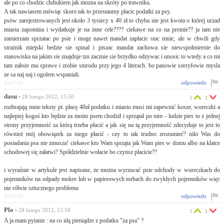
ale po co chodzic chdnikiem jak mozna na skróty po trawniku.
A tak nawiasem mówiąc skoro tak to przestanmy płacic podatki za psy.
psów zarejestrowanych jest około 3 tysiecy x 40 zł to chyba nie jest kwota o której urzad
miasta zapomina i wydatkuje je na inne cele???? ciekawe na co na premie?? ja tam nie
zamierzam sprzatac po psie i moge nawet mandat zapłacic stac mnie, ale w chwili gdy
strażnik miejski bedzie sie spinal i piszac mandat zachowa sie niewspołmiernie do
stanowiska na jakim sie znajduje tzn zacznie sie brzydko odzywac i unosic to wtedy a co mi
tam założe mu sprawe i zrobie smrodu przy jego 4 literach. bo panowie szeryfowie mysla
ze sa naj naj i ogolem wspaniali.
odpowiedz
ID:37762
dasu
• 28 lutego 2012, 15:50
1
1
rozbrajają mnie teksty pt. płacę 40zł podatku i miasto musi mi zapewnić kosze, woreczki a
najlepiej kogoś kto będzie za moim psem chodził i sprzątał po nim - ludzie pies to z jednej
strony przyjemność za którą trzeba płacić a jak się na tą przyjemność zdecyduje to jest to
również mój obowiązek za niego płacić - czy to tak trudno zrozumieć? nikt Was do
posiadania psa nie zmusza! ciekawe kto Wam sprząta jak Wam pies w domu albo na klatce
schodowej się załatwi? Spółdzielnie wołacie bo czynsz płacicie??
i wyraźnie w artykule jest napisane, że można wyrzucać psie odchody w woreczkach do
pojemników na odpady mokre lub w papierowych torbach do zwykłych pojemników więc
nie róbcie sztucznego problemu
odpowiedz
ID:37765
Plo
• 28 lutego 2012, 15:58
1
1
A ja mam pytanie : na co idą pieniądze z podatku "za psa" ?