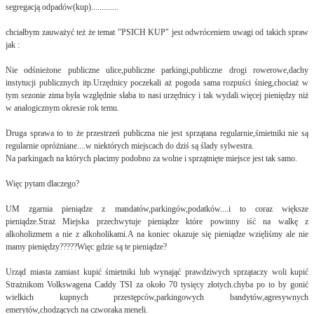
segregacją odpadów(kup).............
chciałbym zauważyć też że temat "PSICH KUP" jest odwróceniem uwagi od takich spraw
jak :
Nie odśnieżone publiczne ulice,publiczne parkingi,publiczne drogi rowerowe,dachy
instytucji publicznych itp.Urzędnicy poczekali aż pogoda sama rozpuści śnieg,chociaż w
tym sezonie zima była względnie słaba to nasi urzędnicy i tak wydali więcej pieniędzy niż
w analogicznym okresie rok temu.
Druga sprawa to to że przestrzeń publiczna nie jest sprzątana regularnie,śmietniki nie są
regularnie opróżniane....w niektórych miejscach do dziś są ślady sylwestra.
Na parkingach na których płacimy podobno za wolne i sprzątnięte miejsce jest tak samo.
Więc pytam dlaczego?
UM zgarnia pieniądze z mandatów,parkingów,podatków....i to coraz większe
pieniądze.Straż Miejska przechwytuje pieniądze które powinny iść na walkę z
alkoholizmem a nie z alkoholikami.A na koniec okazuje się pieniądze wzięliśmy ale nie
mamy pieniędzy?????Więc gdzie są te pieniądze?
Urząd miasta zamiast kupić śmietniki lub wynająć prawdziwych sprzątaczy woli kupić
Strażnikom Volkswagena Caddy TSI za około 70 tysięcy złotych.chyba po to by gonić
wielkich kupnych przestępców,parkingowych bandytów,agresywnych
emerytów,chodzących na czworaka meneli.