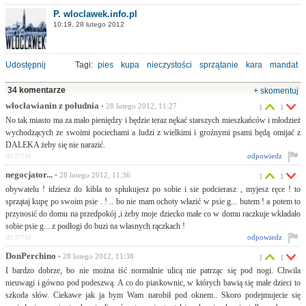
P. wloclawek.info.pl
10:19, 28 lutego 2012
Udostępnij
Tagi:
pies
kupa
nieczystości
sprzątanie
kara
mandat
34 komentarze
+ skomentuj
włocławianin z południa
• 28 lutego 2012, 11:27
1
1
No tak miasto ma za mało pieniędzy i będzie teraz nękać starszych mieszkańców i młodzież
wychodzących ze swoimi pociechami a ludzi z wielkimi i groźnymi psami będą omijać z
DALEKA żeby się nie narazić.
odpowiedz
ID:37741
negocjator...
• 28 lutego 2012, 11:36
1
1
obywatelu ! idziesz do kibla to spłukujesz po sobie i sie podcierasz , myjesz ręce ! to
sprzątaj kupę po swoim psie . ! .. bo nie mam ochoty włazić w psie g... butem ! a potem to
przynosić do domu na przedpokój ,i żeby moje dziecko małe co w domu raczkuje wkładało
sobie psie g... z podłogi do buzi na własnych rączkach !
odpowiedz
ID:37742
DonPerchino
• 28 lutego 2012, 11:38
1
1
I bardzo dobrze, bo nie można iść normalnie ulicą nie patrząc się pod nogi. Chwila
nieuwagi i gówno pod podeszwą. A co do piaskownic, w których bawią się małe dzieci to
szkoda słów. Ciekawe jak ja bym Wam narobił pod oknem.. Skoro podejmujecie się