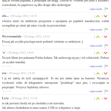
śpią ze swoimi pupilami, a posprzątać nie mogą. Dziwne to. Problem jest tylko z koszami i
woreczkami, bo papierowe są albo drogie albo niedostępne.
odpowiedz
ID:37755
olo...
• 28 lutego 2012, 14:15
1
1
wkońcu może sie niektórym przypomni o sprzątaniu po pupilach masakryczny widok
szczególnie po zimie jak miny wyszły na powierzchnie
odpowiedz
ID:37757
Wyrozumiały
• 28 lutego 2012, 14:22
1
1
Proszę jak zwykła psia kupa może podnieść ciśnienie co niektórym ;)
odpowiedz
ID:37758
`a`
• 28 lutego 2012, 14:41
1
1
Na tym filmie jest pokazana Polska kultura. Tak zachowują się psy i ich właściciele. Dobrze
,że są takie mandaty.
odpowiedz
ID:37760
zez
• 28 lutego 2012, 14:58
1
1
I ja też należę do tych sprzątających. To nie jest żadna ujma na honorze. Wystarczy
wyobrazić sobie, ile kilogramów miesięcznie "produkuje" nasz pies, i zwyczajnie to
posprzątać. Wszyscy będziemy zdrowsi.
odpowiedz
ID:37761
Łysy
• 28 lutego 2012, 15:18
1
1
ze tak powiem chodzi sie po chodniku a nie trawniku.
Jak idziesz chodnikiem to masz szanse 1/100 ze wdepniesz w kupe