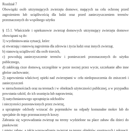
Rozdział 7
Obowiązki osób utrzymujących zwierzęta domowe, mających na celu ochronę przed
zagrożeniem lub uciążliwością dla ludzi oraz przed zanieczyszczeniem terenów
przeznaczonych do wspólnego użytku
§ 15.1. Właściciele i opiekunowie zwierząt domowych utrzymujący zwierzęta domowe
obowiązani są do:
1) wyeliminowania sytuacji, które:
a) stwarzają i stanowią zagrożenia dla zdrowia i życia ludzi oraz innych zwierząt,
b) stanowią uciążliwość dla osób trzecich,
c) powodują zanieczyszczenie terenów i pomieszczeń przeznaczonych do użytku
publicznego,
d) zakłócają cisze domową, szczególnie w porze nocnej przez wycie, szczekanie albo inne
głośne zachowanie;
2) zapewnienia właściwej opieki nad zwierzętami w celu niedopuszczenia do zniszczeń i
zanieczyszczeń
w nieruchomościach oraz na terenach i w obiektach użyteczności publicznej, a w przypadku
powstania szkód, do ich usunięcia lub naprawienia;
3) natychmiastowego uprzątnięcia odchodów
i nieczystości pozostawionych przez zwierzę,
a uprzątnięte odchody wrzucać do pojemników na odpady komunalne mokre lub do
specjalnie do tego przeznaczonych koszy.
Zabrania się wprowadzania zwierząt na tereny wydzielone na place zabaw dla dzieci do
piaskownic
i miejsc zabaw, a także wprowadzania zwierząt na tereny obiektów sportowych i rekreacji,