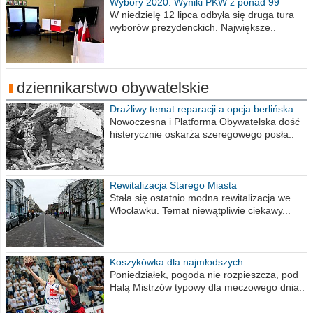
Wybory 2020. Wyniki PKW z ponad 99
procent obwodów
W niedzielę 12 lipca odbyła się druga tura
wyborów prezydenckich. Największe..
dziennikarstwo obywatelskie
Drażliwy temat reparacji a opcja berlińska
Nowoczesna i Platforma Obywatelska dość
histerycznie oskarża szeregowego posła..
Rewitalizacja Starego Miasta
Stała się ostatnio modna rewitalizacja we
Włocławku. Temat niewątpliwie ciekawy...
Koszykówka dla najmłodszych
Poniedziałek, pogoda nie rozpieszcza, pod
Halą Mistrzów typowy dla meczowego dnia..