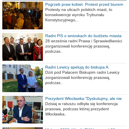
Pogrzeb praw kobiet. Protest przed biurem
poselskim PiS
Protesty na ulicach polskich miast, to
konsekwencje wyroku Trybunału
Konstytucyjnego,..
Radni PiS o wnioskach do budżetu miasta
na 2021 rok
28 września radni Prawa i Sprawiedliwości
zorganizowali konferencję prasową,
podczas..
Radni Lewicy apelują do biskupa A.
Wiesława Meringa
Dziś pod Pałacem Biskupim radni Lewicy
zorganizowali konferencję prasową,
podczas..
Prezydent Włocławka:"Dyskutujmy, ale nie
obrażajmy się”
Dzisiaj w ratuszu odbyła się konferencja
prasowa, podczas której prezydent
Włocławka..