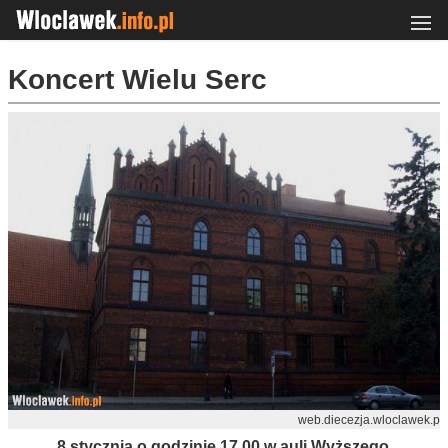
Koncert Wielu Serc
web.diecezja.wloclawek.p
8 stycznia o godzinie 17.00 w auli Wyższego