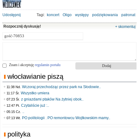
Udostępnij
Tagi:
koncert
Oligo
występy
podziękowania
patronat
Rozpocznij dyskusję!
+ skomentuj
Znam i akceptuję
regulamin portalu
włocławianie piszą
Wczoraj przechodząc przez park na Słodowie..
11:38 Nd.
Wszystko umiera
11:17 Śr.
z gniazdami ptaków Na żytniej obok..
07:23 Śr.
Czytaliście już :..
12:47 Pt.
..
05:15 Cz.
PO politologii . PO remontowcu Wojtkowskim mamy..
07:13 Wt.
polityka