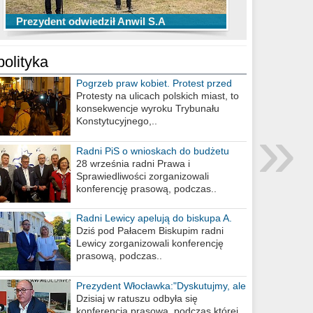
TOP 10 przechwytów Anwilu Włocławek
TOP 5 rzutów Anwilu Włocławek w BCL
Prezydent odwiedził Anwil S.A
w EBL w sezonie 2019/2020
w sezonie 2019/2020
polityka
Pogrzeb praw kobiet. Protest przed
biurem poselskim PiS
Protesty na ulicach polskich miast, to
konsekwencje wyroku Trybunału
»
Konstytucyjnego,..
Radni PiS o wnioskach do budżetu
miasta na 2021 rok
28 września radni Prawa i
Sprawiedliwości zorganizowali
konferencję prasową, podczas..
Radni Lewicy apelują do biskupa A.
Wiesława Meringa
Dziś pod Pałacem Biskupim radni
Lewicy zorganizowali konferencję
prasową, podczas..
Prezydent Włocławka:"Dyskutujmy, ale
nie obrażajmy się”
Dzisiaj w ratuszu odbyła się
konferencja prasowa, podczas której