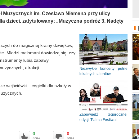
ół Muzycznych im. Czesława Niemena przy ulicy
dla dzieci, zatytułowany: „Muzyczna podróż 3. Nadęty
szych do magicznej krainy dźwięków,
te. Młodzi melomani dowiedzą się, czy
instrumenty lubią zabawy
uzycznych, atrakcji.
Niezwykłe koncerty pełne
lokalnych talentów
ze wejściówki – cegiełki dla szkoły w
 Muzycznych.
Zapowiedź tegorocznej
edycji 'Palma Festiwal'
0
0
50%
50%