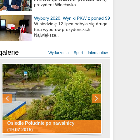
prezydent Włocławka..
Wybory 2020. Wyniki PKW z ponad 99
procent obwodów
W niedzielę 12 lipca odbyła się druga
tura wyborów prezydenckich.
Największe..
galerie
Wydarzenia
Sport
Internautów
Konkurs fotograficzny "Co to za
Miasto kładzie się do snu .
miejsca"
Ścieżka rowerowa w naszym mieście
Osiedle Południe po nawałnicy
(19.07.2015)
Wizytówka Włocławka
polowanie wigilijne 2014