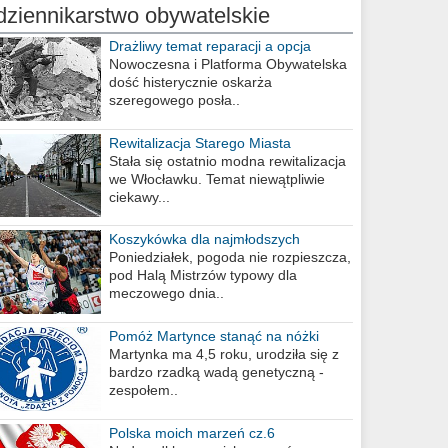
dziennikarstwo obywatelskie
Drażliwy temat reparacji a opcja
berlińska
Nowoczesna i Platforma Obywatelska
dość histerycznie oskarża
szeregowego posła..
Rewitalizacja Starego Miasta
Stała się ostatnio modna rewitalizacja
we Włocławku. Temat niewątpliwie
ciekawy...
Koszykówka dla najmłodszych
Poniedziałek, pogoda nie rozpieszcza,
pod Halą Mistrzów typowy dla
meczowego dnia..
Pomóż Martynce stanąć na nóżki
Martynka ma 4,5 roku, urodziła się z
bardzo rzadką wadą genetyczną -
zespołem..
Polska moich marzeń cz.6