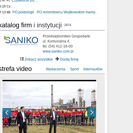
Czytaliście już :..
2:47 Pt.
..
5:15 Cz.
PO politologii . PO remontowcu Wojtkowskim mamy..
7:13 Wt.
katalog firm
i instytucji
2874
Przedsiębiorstwo Gospodarki
ul. Komunalna 4,
tel. (54) 412-18-00
www.saniko.com.pl
Zobacz wszystkie
Dodaj firmę
strefa video
Wydarzenia
Sport
Internautów
sixf33t .Last Year DRONE FOOTAGE
XXIII Sesja Rady Miasta Włocławek VIII
Ni To Ponk - W oczach mamy strach
Włocławek
kadencji w dniu 09.06.2020 r.