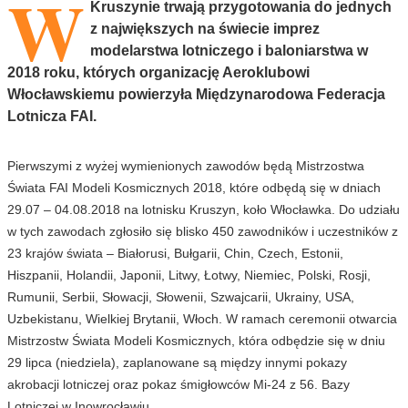
W
Kruszynie trwają przygotowania do jednych
z największych na świecie imprez
modelarstwa lotniczego i baloniarstwa w
2018 roku, których organizację Aeroklubowi
Włocławskiemu powierzyła Międzynarodowa Federacja
Lotnicza FAI.
Pierwszymi z wyżej wymienionych zawodów będą Mistrzostwa
Świata FAI Modeli Kosmicznych 2018, które odbędą się w dniach
29.07 – 04.08.2018 na lotnisku Kruszyn, koło Włocławka. Do udziału
w tych zawodach zgłosiło się blisko 450 zawodników i uczestników z
23 krajów świata – Białorusi, Bułgarii, Chin, Czech, Estonii,
Hiszpanii, Holandii, Japonii, Litwy, Łotwy, Niemiec, Polski, Rosji,
Rumunii, Serbii, Słowacji, Słowenii, Szwajcarii, Ukrainy, USA,
Uzbekistanu, Wielkiej Brytanii, Włoch. W ramach ceremonii otwarcia
Mistrzostw Świata Modeli Kosmicznych, która odbędzie się w dniu
29 lipca (niedziela), zaplanowane są między innymi pokazy
akrobacji lotniczej oraz pokaz śmigłowców Mi-24 z 56. Bazy
Lotniczej w Inowrocławiu.