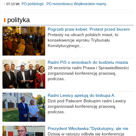
PO politologii . PO remontowcu Wojtkowskim mamy..
07:13 Wt.
polityka
Pogrzeb praw kobiet. Protest przed biurem
poselskim PiS
Protesty na ulicach polskich miast, to
konsekwencje wyroku Trybunału
Konstytucyjnego,..
Radni PiS o wnioskach do budżetu miasta
na 2021 rok
28 września radni Prawa i Sprawiedliwości
zorganizowali konferencję prasową,
podczas..
Radni Lewicy apelują do biskupa A.
Wiesława Meringa
Dziś pod Pałacem Biskupim radni Lewicy
zorganizowali konferencję prasową,
podczas..
Prezydent Włocławka:"Dyskutujmy, ale nie
obrażajmy się”
Dzisiaj w ratuszu odbyła się konferencja