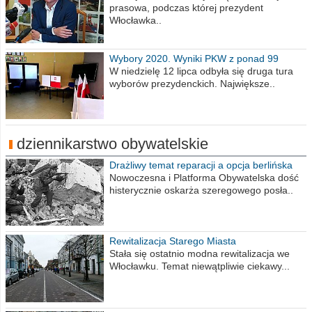
prasowa, podczas której prezydent
Włocławka..
Wybory 2020. Wyniki PKW z ponad 99
procent obwodów
W niedzielę 12 lipca odbyła się druga tura
wyborów prezydenckich. Największe..
dziennikarstwo obywatelskie
Drażliwy temat reparacji a opcja berlińska
Nowoczesna i Platforma Obywatelska dość
histerycznie oskarża szeregowego posła..
Rewitalizacja Starego Miasta
Stała się ostatnio modna rewitalizacja we
Włocławku. Temat niewątpliwie ciekawy...