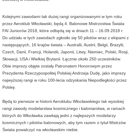
Kolejnymi zawodami tak dużej rangi organizowanymi w tym roku
przez Aeroklub Włocławski, będą 4. Balonowe Mistrzostwa Świata
FAI Juniorów 2018, które odbędą się w dniach 11 – 16.09.2018 r.
Do udziału w tych zawodach zgłosiło się 50 pilotów wraz z ekipami z
następujących, 16 krajów świata – Australii, Austrii, Belgii, Brazylii,
Czech, Danii, Francji, Holandii, Japonii, Litwy, Niemiec, Polski, Rosji,
Słowacji, USA i Wielkiej Brytanii. Łącznie około 250 uczestników.
Obie imprezy objęte zostały Patronatem Honorowym przez
Prezydenta Rzeczypospolitej Polskiej Andrzeja Dudę, jako imprezy
najwyższej rangi w roku 100-lecia odzyskania Niepodległości przez
Polskę.
Będą to pierwsze w historii Aeroklubu Włocławskiego tak wysokiej
rangi zawody modelarstwa kosmicznego i baloniarstwa, w ramach
których do Włocławka zawitają jedni z najlepszych modelarzy
kosmicznych i pilotów balonowych, aby tym razem o tytuł Mistrzów
Świata powalczyć na włocławskim niebie.