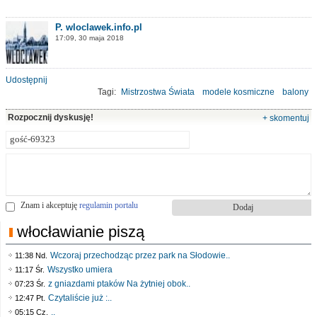
P. wloclawek.info.pl
17:09, 30 maja 2018
Udostępnij
Tagi:
Mistrzostwa Świata
modele kosmiczne
balony
Aeroklub Włocławski
Rozpocznij dyskusję!
+ skomentuj
Znam i akceptuję
regulamin portalu
włocławianie piszą
Wczoraj przechodząc przez park na Słodowie..
11:38 Nd.
Wszystko umiera
11:17 Śr.
z gniazdami ptaków Na żytniej obok..
07:23 Śr.
Czytaliście już :..
12:47 Pt.
..
05:15 Cz.