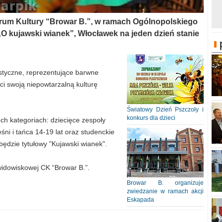
ntrum Kultury “Browar B.”, w ramach Ogólnopolskiego
O kujawski wianek”, Włocławek na jeden dzień stanie
styczne, reprezentujące barwne
ści swoją niepowtarzalną kulturę
Światowy Dzień Pszczoły i
konkurs dla dzieci
ch kategoriach: dziecięce zespoły
śni i tańca 14-19 lat oraz studenckie
 będzie tytułowy "Kujawski wianek".
 widowiskowej CK “Browar B.”.
Browar B. organizuje
zwiedzanie w ramach akcji
Eskapada