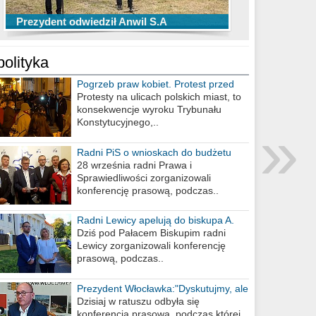
TOP 10 przechwytów Anwilu Włocławek
TOP 5 rzutów Anwilu Włocławek w BCL
Prezydent odwiedził Anwil S.A
w EBL w sezonie 2019/2020
w sezonie 2019/2020
polityka
Pogrzeb praw kobiet. Protest przed
biurem poselskim PiS
Protesty na ulicach polskich miast, to
konsekwencje wyroku Trybunału
»
Konstytucyjnego,..
Radni PiS o wnioskach do budżetu
miasta na 2021 rok
28 września radni Prawa i
Sprawiedliwości zorganizowali
konferencję prasową, podczas..
Radni Lewicy apelują do biskupa A.
Wiesława Meringa
Dziś pod Pałacem Biskupim radni
Lewicy zorganizowali konferencję
prasową, podczas..
Prezydent Włocławka:"Dyskutujmy, ale
nie obrażajmy się”
Dzisiaj w ratuszu odbyła się
konferencja prasowa, podczas której