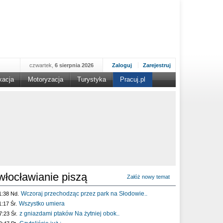
czwartek,
6 sierpnia 2026
Zaloguj
Zarejestruj
kacja
Motoryzacja
Turystyka
Pracuj.pl
włocławianie piszą
Załóż nowy temat
Wczoraj przechodząc przez park na Słodowie..
1:38 Nd.
Wszystko umiera
1:17 Śr.
z gniazdami ptaków Na żytniej obok..
7:23 Śr.