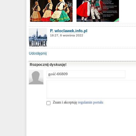
P. wloclawek.info.pl
18:27, 6 września 2022
Udostępnij
Rozpocznij dyskusję!
Znam i akceptuję
regulamin portalu