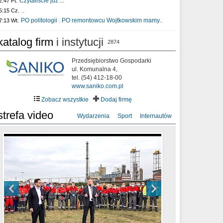
Czytaliście już :..
2:47 Pt.
..
5:15 Cz.
PO politologii . PO remontowcu Wojtkowskim mamy..
7:13 Wt.
katalog firm
i instytucji
2874
Przedsiębiorstwo Gospodarki
ul. Komunalna 4,
tel. (54) 412-18-00
www.saniko.com.pl
Zobacz wszystkie
Dodaj firmę
strefa video
Wydarzenia
Sport
Internautów
sixf33t .Last Year DRONE FOOTAGE
XXIII Sesja Rady Miasta Włocławek VIII
Ni To Ponk - W oczach mamy strach
Włocławek
kadencji w dniu 09.06.2020 r.