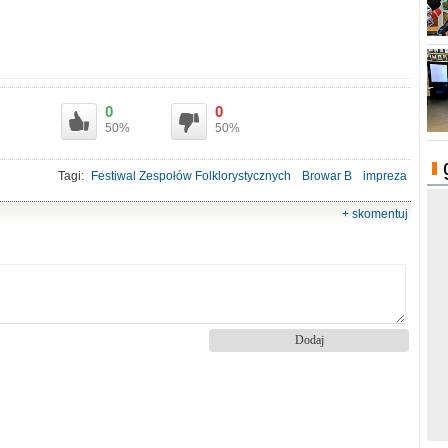
0
0
50%
50%
Tagi:
Festiwal Zespołów Folklorystycznych
Browar B
impreza
+ skomentuj