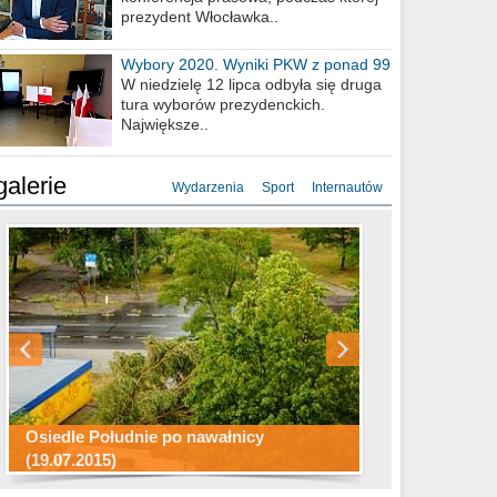
prezydent Włocławka..
Wybory 2020. Wyniki PKW z ponad 99
procent obwodów
W niedzielę 12 lipca odbyła się druga
tura wyborów prezydenckich.
Największe..
galerie
Wydarzenia
Sport
Internautów
Konkurs fotograficzny "Co to za
Miasto kładzie się do snu .
miejsca"
Ścieżka rowerowa w naszym mieście
Osiedle Południe po nawałnicy
(19.07.2015)
Wizytówka Włocławka
polowanie wigilijne 2014