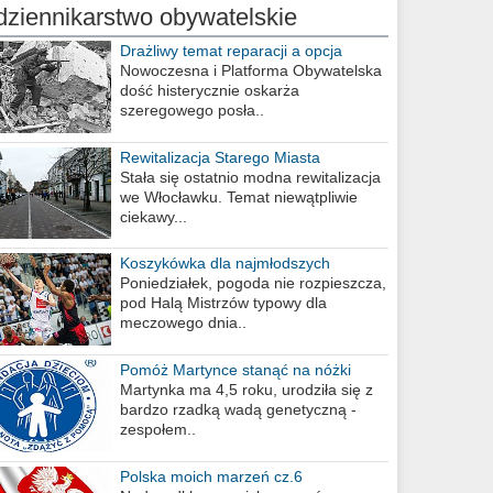
dziennikarstwo obywatelskie
Drażliwy temat reparacji a opcja
berlińska
Nowoczesna i Platforma Obywatelska
dość histerycznie oskarża
szeregowego posła..
Rewitalizacja Starego Miasta
Stała się ostatnio modna rewitalizacja
we Włocławku. Temat niewątpliwie
ciekawy...
Koszykówka dla najmłodszych
Poniedziałek, pogoda nie rozpieszcza,
pod Halą Mistrzów typowy dla
meczowego dnia..
Pomóż Martynce stanąć na nóżki
Martynka ma 4,5 roku, urodziła się z
bardzo rzadką wadą genetyczną -
zespołem..
Polska moich marzeń cz.6