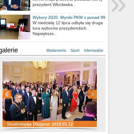
»
prezydent Włocławka..
Wybory 2020. Wyniki PKW z ponad 99
procent obwodów
W niedzielę 12 lipca odbyła się druga
tura wyborów prezydenckich.
Największe..
galerie
Wydarzenia
Sport
Internautów
Studniówka ZS Ekonomicznych
Studniówka Kopernik 2019.01.11
Studniówka LMK 2019.01.05
2019.01.05
Studniówka Długosz 2019.01.12
ZS Budowlanych 2019.01.12
Studniówka LZK 2019.01.11