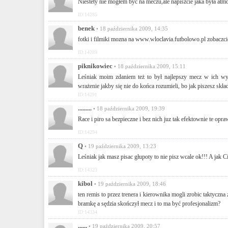
.......
• 18 października 2009, 08:16
moze jakies fotki z oprawy naszych kibicow byscie dali a 
gornika
ID:14283
ja
• 18 października 2009, 08:58
brawo Piłkarze ale znow wygrany mecz i tylko remis znow str
ID:14284
Kibic
• 18 października 2009, 10:50
Niestety nie mogłem być na meczu,ale napiszcie jaka była atmo
ID:14285
benek
• 18 października 2009, 14:35
fotki i filmiki mozna na www.wloclavia.futbolowo.pl zobaczci
ID:14289
piknikowiec
• 18 października 2009, 15:11
Leśniak moim zdaniem też to był najlepszy mecz w ich w
wrażenie jakby się nie do końca rozumieli, bo jak piszesz skła
ID:14291
.........
• 18 października 2009, 19:39
Race i piro sa bezpieczne i bez nich juz tak efektownie te o
ID:14294