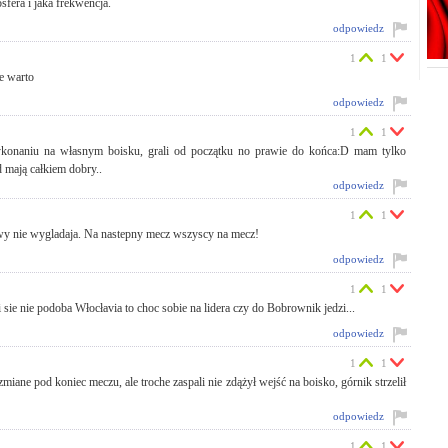
1
1
nie druzyny przeciwnej? jestem ciekaw czy po meczu rowniez zostali wylapani fani
odpowiedz
1
1
acona bramka w frajerski sposob w doliczonym czasie gry ...
odpowiedz
1
1
sfera i jaka frekwencja.
odpowiedz
1
1
e warto
odpowiedz
1
1
ykonaniu na własnym boisku, grali od początku no prawie do końca:D mam tylko
d mają całkiem dobry..
odpowiedz
1
1
prawy nie wygladaja. Na nastepny mecz wszyscy na mecz!
odpowiedz