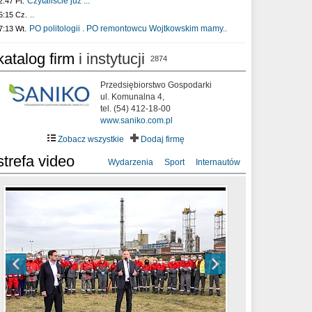
Czytaliście już :..
2:47 Pt.
..
5:15 Cz.
PO politologii . PO remontowcu Wojtkowskim mamy..
7:13 Wt.
katalog firm
i instytucji
2874
Przedsiębiorstwo Gospodarki
ul. Komunalna 4,
tel. (54) 412-18-00
www.saniko.com.pl
Zobacz wszystkie
Dodaj firmę
strefa video
Wydarzenia
Sport
Internautów
sixf33t .Last Year DRONE FOOTAGE
XXIII Sesja Rady Miasta Włocławek VIII
Ni To Ponk - W oczach mamy strach
Włocławek
kadencji w dniu 09.06.2020 r.