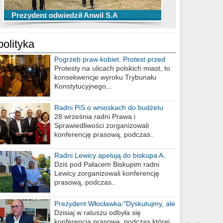
TOP 10 przechwytów Anwilu Włocławek
TOP 5 rzutów Anwilu Włocławek w BCL
Prezydent odwiedził Anwil S.A
w EBL w sezonie 2019/2020
w sezonie 2019/2020
polityka
Pogrzeb praw kobiet. Protest przed
biurem poselskim PiS
Protesty na ulicach polskich miast, to
konsekwencje wyroku Trybunału
Konstytucyjnego,..
Radni PiS o wnioskach do budżetu
miasta na 2021 rok
28 września radni Prawa i
Sprawiedliwości zorganizowali
konferencję prasową, podczas..
Radni Lewicy apelują do biskupa A.
Wiesława Meringa
Dziś pod Pałacem Biskupim radni
Lewicy zorganizowali konferencję
prasową, podczas..
Prezydent Włocławka:"Dyskutujmy, ale
nie obrażajmy się”
Dzisiaj w ratuszu odbyła się
konferencja prasowa, podczas której