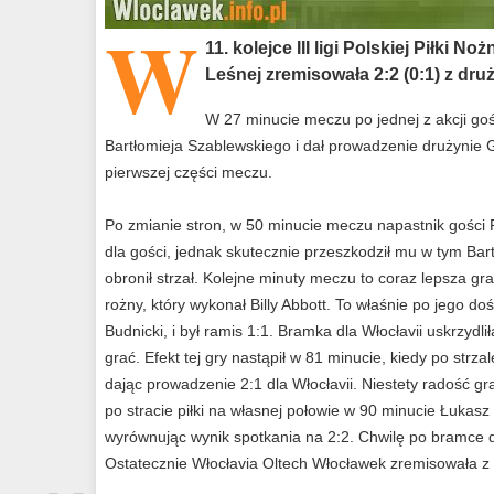
W
11. kolejce III ligi Polskiej Piłki 
Leśnej zremisowała 2:2 (0:1) z dr
W 27 minucie meczu po jednej z akcji goś
Bartłomieja Szablewskiego i dał prowadzenie drużynie G
pierwszej części meczu.
Po zmianie stron, w 50 minucie meczu napastnik gości 
dla gości, jednak skutecznie przeszkodził mu w tym Bart
obronił strzał. Kolejne minuty meczu to coraz lepsza gra
rożny, który wykonał Billy Abbott. To właśnie po jego 
Budnicki, i był ramis 1:1. Bramka dla Włocłavii uskrzydli
grać. Efekt tej gry nastąpił w 81 minucie, kiedy po str
dając prowadzenie 2:1 dla Włocłavii. Niestety radość gra
po stracie piłki na własnej połowie w 90 minucie Łukasz 
wyrównując wynik spotkania na 2:2. Chwilę po bramce d
Ostatecznie Włocłavia Oltech Włocławek zremisowała z 