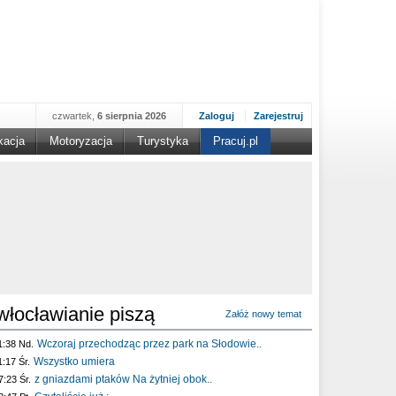
czwartek,
6 sierpnia 2026
Zaloguj
Zarejestruj
kacja
Motoryzacja
Turystyka
Pracuj.pl
włocławianie piszą
Załóż nowy temat
Wczoraj przechodząc przez park na Słodowie..
1:38 Nd.
Wszystko umiera
1:17 Śr.
z gniazdami ptaków Na żytniej obok..
7:23 Śr.