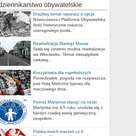
dziennikarstwo obywatelskie
Drażliwy temat reparacji a opcja
berlińska
Nowoczesna i Platforma Obywatelska
dość histerycznie oskarża
szeregowego posła..
Rewitalizacja Starego Miasta
Stała się ostatnio modna rewitalizacja
we Włocławku. Temat niewątpliwie
ciekawy...
Koszykówka dla najmłodszych
Poniedziałek, pogoda nie rozpieszcza,
pod Halą Mistrzów typowy dla
meczowego dnia..
Pomóż Martynce stanąć na nóżki
Martynka ma 4,5 roku, urodziła się z
bardzo rzadką wadą genetyczną -
zespołem..
Polska moich marzeń cz.6