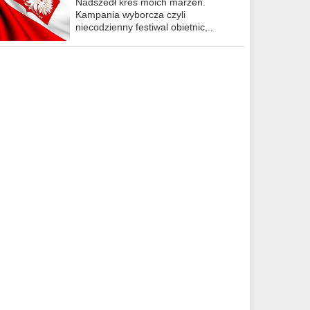
Nadszedł kres moich marzeń.
Kampania wyborcza czyli
niecodzienny festiwal obietnic,..