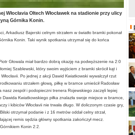
Nożnej Włocłavia Oltech Włocławek na stadionie przy ulicy
użyną Górnika Konin.
ci, Arkadiusz Bajerski celnym strzałem w światło bramki pokonał
órnika Konin. Taki wynik spotkania utrzymał się do końca
Piotr Głowala miał bardzo dobrą okazję na podwyższenie na 2:0
łomiej Szablewski, który swoim wyjściem z bramki skrócił kąt i
 Włocłavii. Po jednej z akcji Dawid Kwiatkowski wywalczył rzut
dośrodkowaniu strzałem głową, piłkę w bramce umieścił Radosław
ła nasz zespół i podopieczni trenera Rojewskiego zaczęli lepiej
zale Dawida Kwiatkowskiego piłka znalazła swoje miejsce w bramce,
czy i kibiców Włocłavii nie trwała długo. W doliczonym czasie gry,
Bilski otrzymał podanie i z 16 metrów oddał celny strzał,
ającej remis sędzia główny spotkania zakończył mecz.
Górnikiem Konin 2:2.