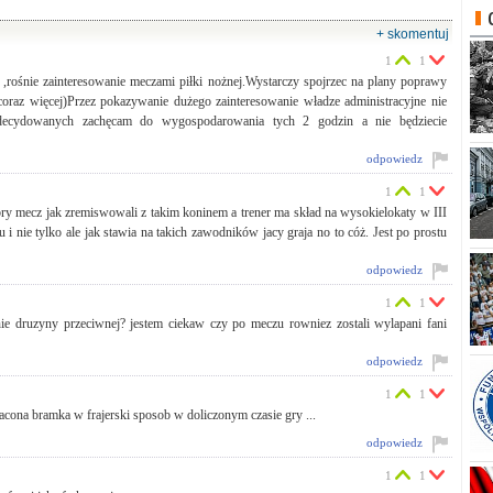
0
0
50%
50%
+ skomentuj
1
1
 ,rośnie zainteresowanie meczami piłki nożnej.Wystarczy spojrzec na plany poprawy
oraz więcej)Przez pokazywanie dużego zainteresowanie władze administracyjne nie
zdecydowanych zachęcam do wygospodarowania tych 2 godzin a nie będziecie
odpowiedz
1
1
obry mecz jak zremiswowali z takim koninem a trener ma skład na wysokielokaty w III
 i nie tylko ale jak stawia na takich zawodników jacy graja no to cóż. Jest po prostu
odpowiedz