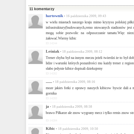
R. wloclawek.info.pl
07:39, 16 października 2009
Udostępnij
11 komentarzy
hartownik
• 16 października 2009, 09:43
w wielu miastach naszego kraju mimo kryzysu polskiej piłki
infrastruktury(budowanych,remo ntowanych stadionów jest c
mogą sobie pozwolic na odpuszczanie tamatu.Więc nie
żałować.Wierny kibic
ID:14244
Leśniak
• 18 października 2009, 08:12
Trener chyba był na innym meczu jeżeli twierdzi że to był d
lidze i warunki których pozazdrości mu każdy trener z regionu
słabo jedynie kibice dopisali dziekujemy
ID:14282